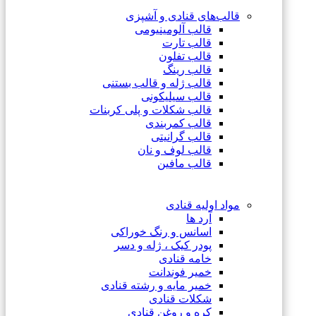
قالب‌های قنادی و آشپزی
قالب آلومینیومی
قالب تارت
قالب تفلون
قالب رینگ
قالب ژله و قالب بستنی
قالب سیلیکونی
قالب شکلات و پلی کربنات
قالب کمربندی
قالب گرانیتی
قالب لوف و نان
قالب مافین
مواد اولیه قنادی
آرد ها
اسانس و رنگ خوراکی
پودر کیک ، ژله و دسر
خامه قنادی
خمیر فوندانت
خمیر مایه و رشته قنادی
شکلات قنادی
کره و روغن قنادی