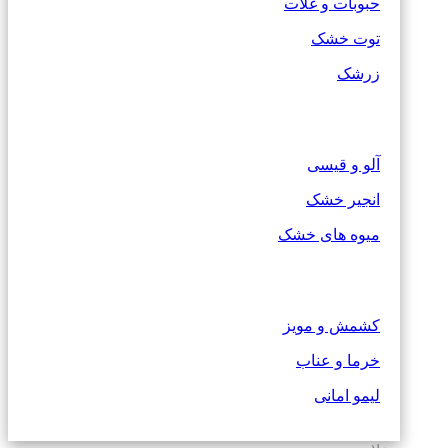
حبوبات و غلات
توت خشک
زرشک
آلو و قیسی
انجیر خشک
میوه های خشک
کشمش و مویز
خرما و عناب
لیمو امانی