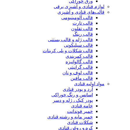
ورق خوراکی
لوازم قنادی و آشپزی برقی
قالب‌های قنادی و آشپزی
قالب آلومینیومی
قالب تارت
قالب تفلون
قالب رینگ
قالب ژله و قالب بستنی
قالب سیلیکونی
قالب شکلات و پلی کربنات
قالب کمربندی
قالب گالوانیزه
قالب گرانیتی
قالب لوف و نان
قالب مافین
مواد اولیه قنادی
آرد و پودر قنادی
اسانس و رنگ خوراکی
پودر کیک ، ژله و دسر
خامه قنادی
خمیر فوندانت
خمیر مایه و رشته قنادی
شکلات قنادی
کره و روغن قنادی