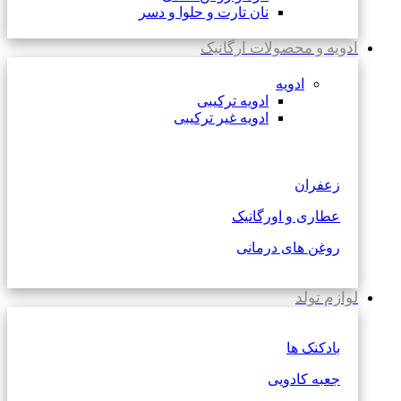
نان تارت و حلوا و دسر
ادویه و محصولات ارگانیک
ادویه
ادویه ترکیبی
ادویه غیر ترکیبی
زعفران
عطاری و اورگانیک
روغن های درمانی
لوازم تولد
بادکنک ها
جعبه کادویی