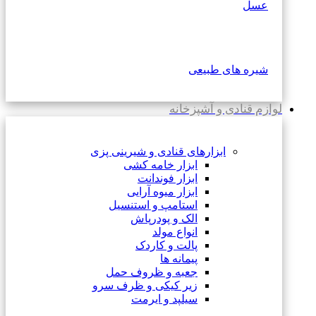
عسل
شیره های طبیعی
لوازم قنادی و آشپزخانه
ابزارهای قنادی و شیرینی پزی
ابزار خامه کشی
ابزار فوندانت
ابزار میوه آرایی
استامپ و استنسیل
الک و پودرپاش
انواع مولد
پالت و کاردک
پیمانه ها
جعبه و ظروف حمل
زیر کیکی و ظرف سرو
سیلپد و ایرمت