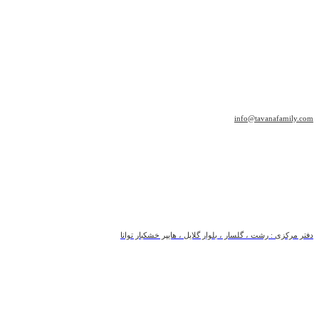
info@tavanafamily.com
دفتر مرکزی : رشت ، گلسار ، بلوار گلایل ، هایپر خشکبار توانا