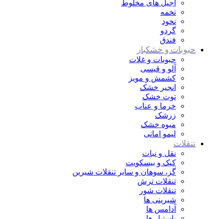
آجیل های مخلوط
تخمه
نخود
گردو
فندق
حبوبات و خشکبار
حبوبات و غلات
آلو و قیسی
کشمش و مویز
انجیر خشک
توت خشک
خرما و عناب
زرشک
میوه خشک
لیمو امانی
تنقلات
نقل و نبات
کیک و بیسکویت
گز، سوهان و سایر تنقلات شیرین
تنقلات ترش
تنقلات شور
شیرینی ها
آدامس ها
پاستیل ها