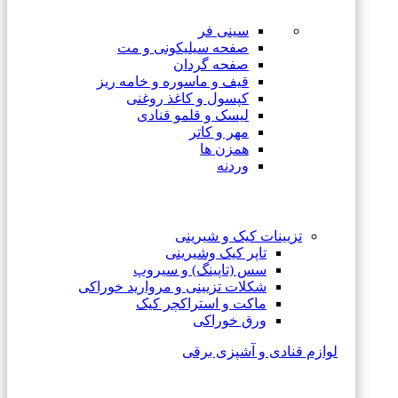
سینی فر
صفحه سیلیکونی و مت
صفحه گردان
قیف و ماسوره و خامه ریز
کپسول و کاغذ روغنی
لیسک و قلمو قنادی
مهر و کاتر
همزن ها
وردنه
تزیینات کیک و شیرینی
تاپر کیک وشیرینی
سس (تاپینگ) و سیروپ
شکلات تزیینی و مروارید خوراکی
ماکت و استراکچر کیک
ورق خوراکی
لوازم قنادی و آشپزی برقی