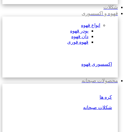
شکلات
قهوه و اکسسوری
انواع قهوه
پودر قهوه
دان قهوه
قهوه فوری
اکسسوری قهوه
محصولات صبحانه
کره ها
شکلات صبحانه