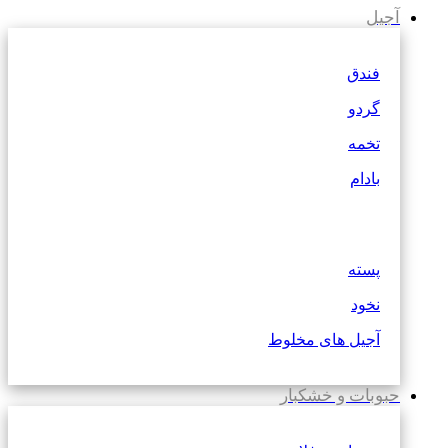
آجیل
فندق
گردو
تخمه
بادام
پسته
نخود
آجیل های مخلوط
حبوبات و خشکبار