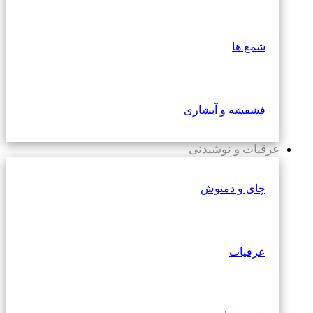
شمع ها
فشفشه و آبشاری
عرقیات و نوشیدنی
چای و دمنوش
عرقیات