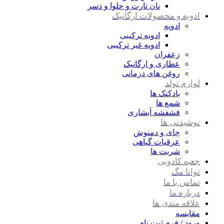
نان تارت و حلوا و دسر
ادویه و محصولات ارگانیک
ادویه
ادویه ترکیبی
ادویه غیر ترکیبی
زعفران
عطاری و ارگانیک
روغن های درمانی
لوازم تولد
بادکنک ها
شمع ها
فشفشه آبشاری
نوشیدنی ها
چای و دمنوش
عرقیات گیاهی
شربت ها
جعبه کادویی
توانا مگ
تماس با ما
درباره ما
علاقه مندی ها
مقایسه
ورود / فرم ثبت نام