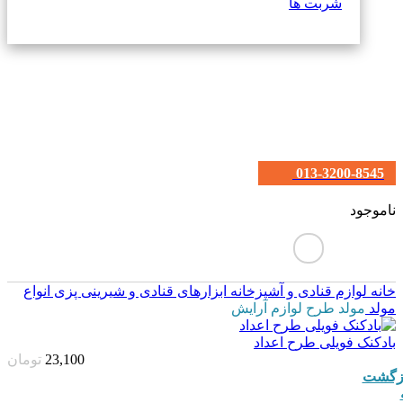
شربت ها
013-3200-8545
ناموجود
خانه
لوازم قنادی و آشپزخانه
ابزارهای قنادی و شیرینی پزی
انواع
مولد
مولد طرح لوازم آرایش
بادکنک فویلی طرح اعداد
23,100
تومان
زگشت