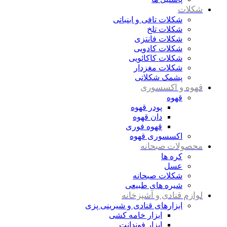
شکلات
شکلات تافی و ابنباتی
شکلات تلخ
شکلات فانتزی
شکلات کادویی
شکلات کاکائویی
شکلات مغزدار
پشمک شکلاتی
قهوه و اکسسوری
قهوه
پودر قهوه
دان قهوه
قهوه فوری
اکسسوری قهوه
محصولات صبحانه
کره ها
عسل
شکلات صبحانه
شیره های طبیعی
لوازم قنادی و آشپزخانه
ابزارهای قنادی و شیرینی پزی
ابزار خامه کشی
ابزار فوندانت