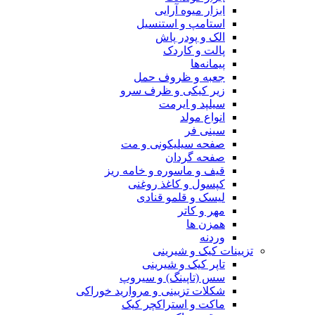
ابزار میوه آرایی
استامپ و استنسیل
الک و پودر پاش
پالت و کاردک
پیمانه‌ها
جعبه و ظروف حمل
زیر کیکی و ظرف سرو
سیلپد و ایرمت
انواع مولد
سینی فر
صفحه سیلیکونی و مت
صفحه گردان
قیف و ماسوره و خامه ریز
کپسول و کاغذ روغنی
لیسک و قلمو قنادی
مهر و کاتر
همزن ها
وردنه
تزیینات کیک و شیرینی
تاپر کیک و شیرینی
سس (تاپینگ) و سیروپ
شکلات تزیینی و مروارید خوراکی
ماکت و استراکچر کیک