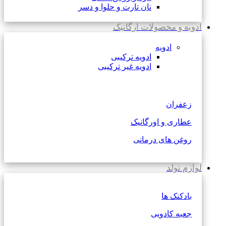
نان تارت و حلوا و دسر
ادویه و محصولات ارگانیک
ادویه
ادویه ترکیبی
ادویه غیر ترکیبی
زعفران
عطاری و اورگانیک
روغن های درمانی
لوازم تولد
بادکنک ها
جعبه کادویی