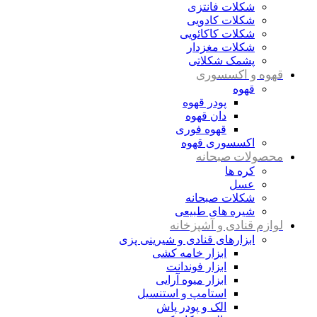
شکلات فانتزی
شکلات کادویی
شکلات کاکائویی
شکلات مغزدار
پشمک شکلاتی
قهوه و اکسسوری
قهوه
پودر قهوه
دان قهوه
قهوه فوری
اکسسوری قهوه
محصولات صبحانه
کره ها
عسل
شکلات صبحانه
شیره های طبیعی
لوازم قنادی و آشپزخانه
ابزارهای قنادی و شیرینی پزی
ابزار خامه کشی
ابزار فوندانت
ابزار میوه آرایی
استامپ و استنسیل
الک و پودر پاش