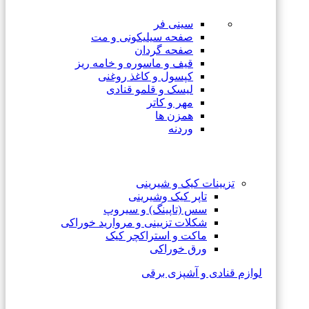
سینی فر
صفحه سیلیکونی و مت
صفحه گردان
قیف و ماسوره و خامه ریز
کپسول و کاغذ روغنی
لیسک و قلمو قنادی
مهر و کاتر
همزن ها
وردنه
تزیینات کیک و شیرینی
تاپر کیک وشیرینی
سس (تاپینگ) و سیروپ
شکلات تزیینی و مروارید خوراکی
ماکت و استراکچر کیک
ورق خوراکی
لوازم قنادی و آشپزی برقی