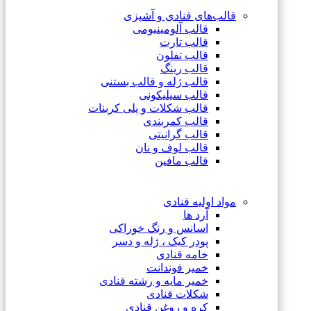
قالب‌های قنادی و آشپزی
قالب آلومینیومی
قالب تارت
قالب تفلون
قالب رینگ
قالب ژله و قالب بستنی
قالب سیلیکونی
قالب شکلات و پلی کربنات
قالب کمربندی
قالب گرانیتی
قالب لوف و نان
قالب مافین
مواد اولیه قنادی
آرد ها
اسانس و رنگ خوراکی
پودر کیک ، ژله و دسر
خامه قنادی
خمیر فوندانت
خمیر مایه و رشته قنادی
شکلات قنادی
کره و روغن قنادی