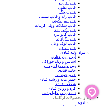
قالب تارت
قالب تفلون
قالب رینگ
قالب ژله و قالب بستنی
قالب سیلیکونی
قالب شکلات و پلی کربنات
قالب کمربندی
قالب گالوانیزه
قالب گرانیتی
قالب لوف و نان
قالب مافین
مواد اولیه قنادی
آرد و پودر قنادی
اسانس و رنگ خوراکی
پودر کیک ، ژله و دسر
خامه قنادی
خمیر فوندانت
خمیر مایه و رشته قنادی
شکلات قنادی
کره و روغن قنادی
نان تارت و حلوا و دسر
ادویه و محصولات ارگانیک
ادویه