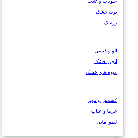
حبوبات و غلات
توت خشک
زرشک
آلو و قیسی
انجیر خشک
میوه های خشک
کشمش و مویز
خرما و عناب
لیمو امانی