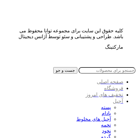
کلیه حقوق این سایت برای مجموعه توانا محفوظ می
باشد. طراحی و پشتیبانی و سئو توسط آژانس دیجیتال
مارکتینگ
جست و جو
صفحه اصلی
فروشگاه
تخفیف های امروز
آجیل
پسته
بادام
آجیل های مخلوط
تخمه
نخود
گردو