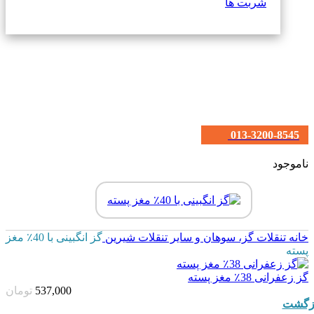
شربت ها
013-3200-8545
ناموجود
خانه
تنقلات
گز، سوهان و سایر تنقلات شیرین
گز انگبینی با 40٪ مغز
پسته
گز زعفرانی 38٪ مغز پسته
537,000
تومان
زگشت