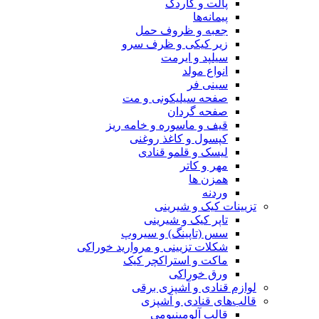
پالت و کاردک
پیمانه‌ها
جعبه و ظروف حمل
زیر کیکی و ظرف سرو
سیلپد و ایرمت
انواع مولد
سینی فر
صفحه سیلیکونی و مت
صفحه گردان
قیف و ماسوره و خامه ریز
کپسول و کاغذ روغنی
لیسک و قلمو قنادی
مهر و کاتر
همزن ها
وردنه
تزیینات کیک و شیرینی
تاپر کیک و شیرینی
سس (تاپینگ) و سیروپ
شکلات تزیینی و مروارید خوراکی
ماکت و استراکچر کیک
ورق خوراکی
لوازم قنادی و آشپزی برقی
قالب‌های قنادی و آشپزی
قالب آلومینیومی