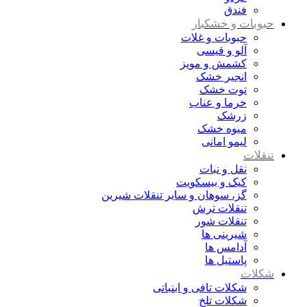
فندق
حبوبات و خشکبار
حبوبات و غلات
آلو و قیسی
کشمش و مویز
انجیر خشک
توت خشک
خرما و عناب
زرشک
میوه خشک
لیمو امانی
تنقلات
نقل و نبات
کیک و بیسکویت
گز، سوهان و سایر تنقلات شیرین
تنقلات ترش
تنقلات شور
شیرینی ها
آدامس ها
پاستیل ها
شکلات
شکلات تافی و ابنباتی
شکلات تلخ