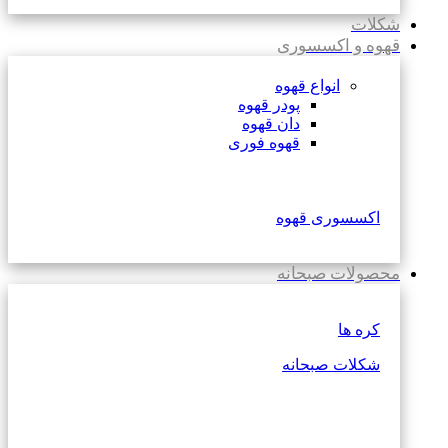
شکلات
قهوه و اکسسوری
انواع قهوه
پودر قهوه
دان قهوه
قهوه فوری
اکسسوری قهوه
محصولات صبحانه
کره ها
شکلات صبحانه