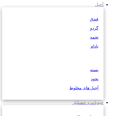
آجیل
فندق
گردو
تخمه
بادام
پسته
نخود
آجیل های مخلوط
حبوبات و خشکبار