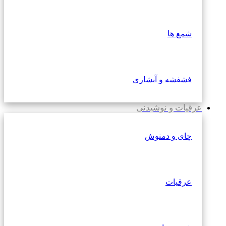
شمع ها
فشفشه و آبشاری
عرقیات و نوشیدنی
چای و دمنوش
عرقیات