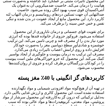
این محصول تاثیرات مثبتی بر عملکرد کبد گذاشته و به‌صورت سنتی
هپاتیت را درمان می‌کند. خاصیت ضدمیکروبی آن به‌عنوان یک
آنتی‌اکسیدان قوی سبب بهبود انگل روده می‌شود. خاصیت
ضدالتهابی آن جهت تسکین دردهای روماتیسم و درمان التهاب لثه
کاربرد دارد. این محصول مانع از ایجاد عفونت در بدن شده و تنگی
نفس و خس خس سینه را برطرف می‌کند.
برای تقویت قوای جسمانی و درمان ناباروری از این محصول
استفاده می‌شود. فروکوز جزوی از خانواده قندها بوده که انرژی
مورد نیاز بدن را از مصرف قند و چربی تامین می‌کند. این ترکیب
خوشمزه و شادی‌آور سطح دوپامین مغز را به‌صورت خودکار
افزایش داده و روی آرامش اعصاب تاثیرات زیادی می‌گذارد.
مصرف این ترکیب به درمان یبوست و جلوگیری از ایجاد بواسیر
کمک می‌کند. این محصول که جزو خوراکی‌های ملین است یبوست
را در کودکان بزرگسالان برطرف کرده و جزوی از روان‌کننده‌ها
محسوب می‌شود.
کاربردهای گز انگبینی با 40٪ مغز پسته
در تهیه آن از هیچ‌گونه مواد افزودنی شیمیایی و مواد نگهدارنده
استفاده نشده است. این محصول کالری و ارزش غذایی بالایی دارد.
به‌دلیل ترکیباتی که درون گز به‌کاررفته این محصول سرشار از مواد
پروتئینی، مواد معدنی، کربوهیدرات‌ها و مواد عالی بوده که سبب