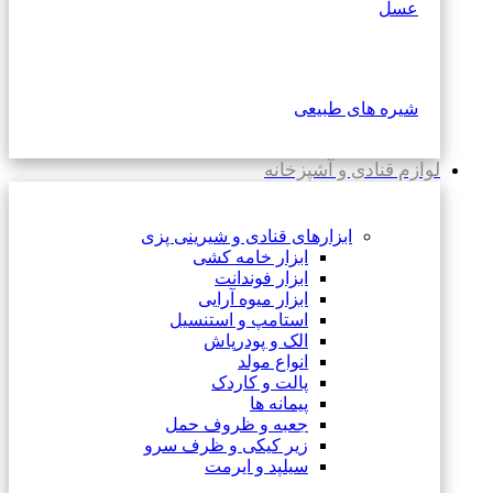
عسل
شیره های طبیعی
لوازم قنادی و آشپزخانه
ابزارهای قنادی و شیرینی پزی
ابزار خامه کشی
ابزار فوندانت
ابزار میوه آرایی
استامپ و استنسیل
الک و پودرپاش
انواع مولد
پالت و کاردک
پیمانه ها
جعبه و ظروف حمل
زیر کیکی و ظرف سرو
سیلپد و ایرمت