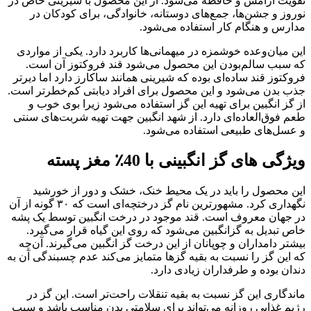
تقویت آرامش و حافظه می‌شود. از این محصول با شیرینی خاص در
نوروز و جشن‌‌ها، جمع‌های دوستانه، خانوادگی، برای کودکان در
مدارس و هنگام کار استفاده می‌شود.
این میان‌وعده خوشمزه در میهمانی‌ها کاربرد دارد. یکی از مواردی
که سبب سالم‌بودن این محصول می‌شود قند فروکتوز آن است.
فروکتوز قند ساده‌ای بوده که شیرینی همانند ساکارز دارد اما دیرتر
جذب بدن می‌شود و این محصول برای افراد دیابتی کم‌خطرتر است.
از گز انگبین برای تهیه این گز استفاده می‌شود زیرا بوی خوب و
طعم فوق‌العاده‌ای دارد. از شهد انگبین جهت تهیه شربت‌های سنتی
و عسل‌های طبیعی استفاده می‌شود.
ویژگی های گز انگبینی با 40٪ مغز پسته
این محصول را باید در یک محیط خنک، خشک و دور از خورشید
نگهداری کرد. مشهورترین نام گز درختچه‌ای است که ۳۰ گونه از آن
در جهان معروف است. قند موجود در درخت انگبین توسط یک پشه
خاص تبدیل به گزانگبین می‌شود که روی این گیاه قرار می‌گیرد.
بیشتر دامداران و چوپانان از این درخت گز انگبین می‌گیرند. آن‌چه
که این گز را نسبت به بقیه گزها متمایز می‌کند عدم چسبندگی آن به
دندان بوده و طرفداران زیادی دارد.
ماندگاری این گز نسبت به بقیه تنقلات راحت‌تر است. این گز در
رژیم غذایی روزانه می‌تواند برای سلامتی بدن مناسب باشد و سبب