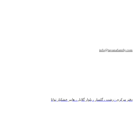
info@tavanafamily.com
دفتر مرکزی : رشت ، گلسار ، بلوار گلایل ، هایپر خشکبار توانا