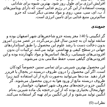
افزایش انرژی برای طول روز شود. بهترین شیوه برای شادابی
پوست استفاده از این گز در رژیم غذایی است که دارای ویتامین‌های
آ، ب، ای، سی، مس، روی و مواد معدنی دیگر است که جزو
سالم‌ترین منبع غذایی برای تامین انرژی است.
جمع‌بندی
گز انگبینی با 40٪ مغز پسته جزو شاخص‌های شهر اصفهان بوده و
سابقه تولید آن به چندین سال قبل برمی‌گردد. در عصر مدرن امروز
بدون دخالت دست با رشد علوم این محصول را طبق استانداردهای
جهانی در سطح کیفی و بهداشتی تولید می‌کنند. ترکیبات آن بدون
افزودنی‌های شیمیایی، رنگ‌ها، اسانس‌ها و مواد نگهدارنده بوده و این
افزودنی‌های گیاهی سبب حفظ سلامتی بدن می‌شوند.
این محصول بهترین شیرینی برای تمامی سنین خصوصاً کودکان
است. اگر این محصول را درون ظروف دربسته در یخچال یا فریزر
قرار دهید مدت‌ها می‌توانید به‌صورت تازه از آن استفاده کنید زیرا
ظروف دربسته مانع از ورود هوا به درون محصول می‌شوند. گز
انگبین جزو درختچه‌های معروف شهر اصفهان، خوانسار و
چهارمحال بختیاری بوده که از این درختچه یک ماده شیرین به‌نام
انگبین تولید می‌شود و از این انگبین برای تهیه گز استفاده می‌کنند.
نظرات (0)