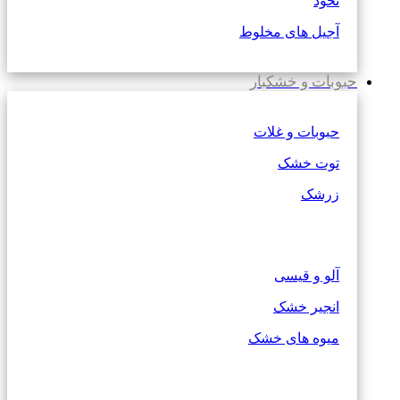
نخود
آجیل های مخلوط
حبوبات و خشکبار
حبوبات و غلات
توت خشک
زرشک
آلو و قیسی
انجیر خشک
میوه های خشک