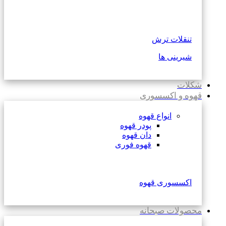
تنقلات ترش
شیرینی ها
شکلات
قهوه و اکسسوری
انواع قهوه
پودر قهوه
دان قهوه
قهوه فوری
اکسسوری قهوه
محصولات صبحانه