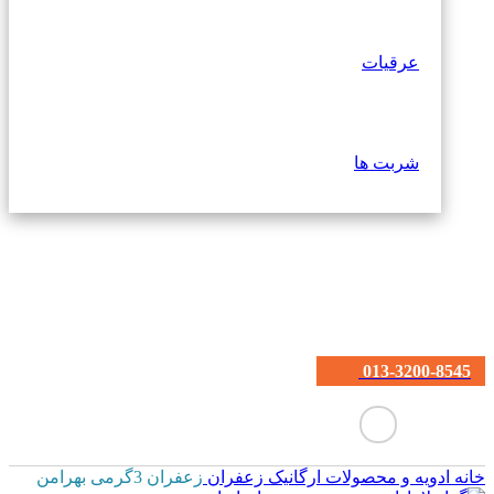
عرقیات
شربت ها
013-3200-8545
خانه
ادویه و محصولات ارگانیک
زعفران
زعفران 3گرمی بهرامن