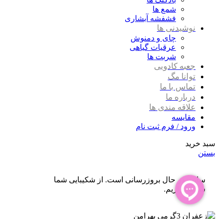
شمع ها
فشفشه آبشاری
نوشیدنی ها
چای و دمنوش
عرقیات گیاهی
شربت ها
جعبه کادویی
توانا مگ
تماس با ما
درباره ما
علاقه مندی ها
مقایسه
ورود / فرم ثبت نام
سبد خرید
بستن
سایت در حال بروزرسانی است. از شکیبایی شما
سپاسگزاریم.