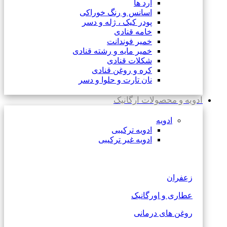
آرد ها
اسانس و رنگ خوراکی
پودر کیک ، ژله و دسر
خامه قنادی
خمیر فوندانت
خمیر مایه و رشته قنادی
شکلات قنادی
کره و روغن قنادی
نان تارت و حلوا و دسر
ادویه و محصولات ارگانیک
ادویه
ادویه ترکیبی
ادویه غیر ترکیبی
زعفران
عطاری و اورگانیک
روغن های درمانی