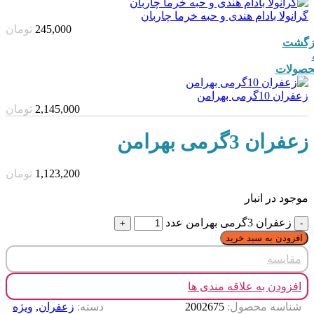
گرانولا بادام هندی و حبه خرما چاربان
245,000
تومان
زگشت
صولات
زعفران 10گرمی بهرامن
2,145,000
تومان
زعفران 3گرمی بهرامن
1,123,200
تومان
موجود در انبار
زعفران 3گرمی بهرامن عدد
افزودن به سبد خرید
مقایسه
افزودن به علاقه مندی ها
شناسه محصول:
2002675
دسته:
زعفران
,
ویژه