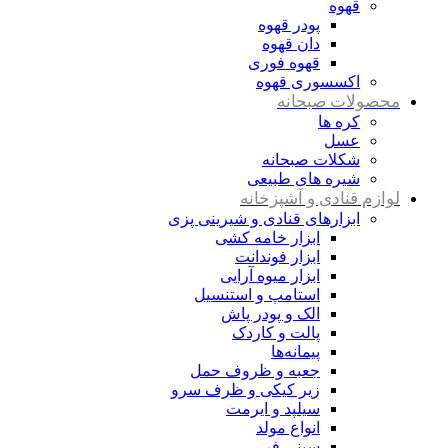
قهوه
پودر قهوه
دان قهوه
قهوه فوری
اکسسوری قهوه
محصولات صبحانه
کره ها
عسل
شکلات صبحانه
شیره های طبیعی
لوازم قنادی و آشپزخانه
ابزارهای قنادی و شیرینی پزی
ابزار خامه کشی
ابزار فوندانت
ابزار میوه آرایی
استامپ و استنسیل
الک و پودر پاش
پالت و کاردک
پیمانه‌ها
جعبه و ظروف حمل
زیر کیکی و ظرف سرو
سیلپد و ایرمت
انواع مولد
سینی فر