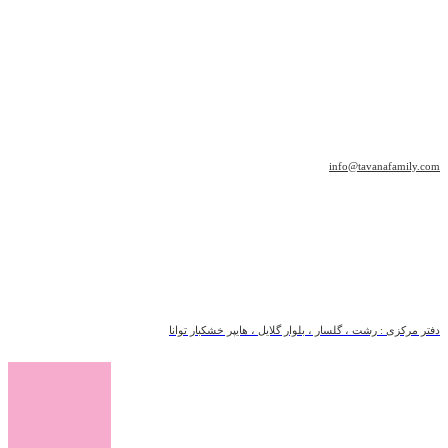
info@tavanafamily.com
دفتر مرکزی : رشت ، گلسار ، بلوار گلایل ، هایپر خشکبار توانا