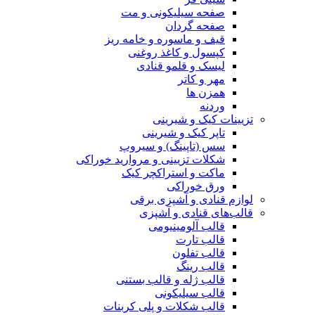
صفحه سیلیکونی و مت
صفحه گردان
قیف و ماسوره و خامه ریز
کپسول و کاغذ روغنی
لیسک و قلمو قنادی
مهر و کاتر
همزن ها
وردنه
تزیینات کیک و شیرینی
تاپر کیک و شیرینی
سس (تاپینگ) و سیروپ
شکلات تزیینی و مروارید خوراکی
ماکت و استراکچر کیک
ورق خوراکی
لوازم قنادی و آشپزی برقی
قالب‌های قنادی و آشپزی
قالب آلومینیومی
قالب تارت
قالب تفلون
قالب رینگ
قالب ژله و قالب بستنی
قالب سیلیکونی
قالب شکلات و پلی کربنات