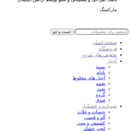
مارکتینگ
جست و جو
صفحه اصلی
فروشگاه
تخفیف های امروز
آجیل
پسته
بادام
آجیل های مخلوط
تخمه
نخود
گردو
فندق
حبوبات و خشکبار
حبوبات و غلات
آلو و قیسی
کشمش و مویز
انجیر خشک