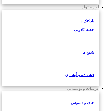
لوازم تولد
بادکنک ها
جعبه کادویی
شمع ها
فشفشه و آبشاری
عرقیات و نوشیدنی
چای و دمنوش