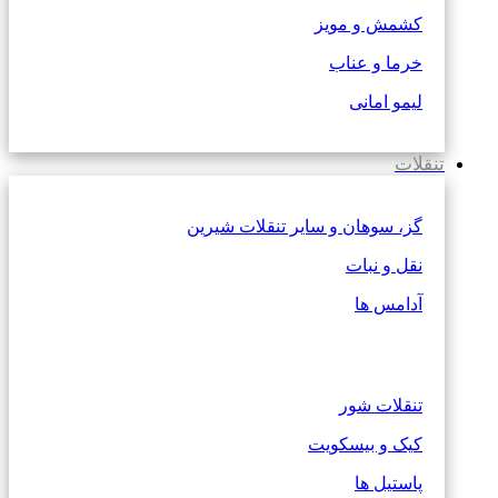
کشمش و مویز
خرما و عناب
لیمو امانی
تنقلات
گز، سوهان و سایر تنقلات شیرین
نقل و نبات
آدامس ها
تنقلات شور
کیک و بیسکویت
پاستیل ها