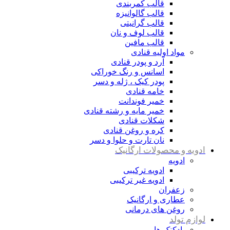
قالب کمربندی
قالب گالوانیزه
قالب گرانیتی
قالب لوف و نان
قالب مافین
مواد اولیه قنادی
آرد و پودر قنادی
اسانس و رنگ خوراکی
پودر کیک ، ژله و دسر
خامه قنادی
خمیر فوندانت
خمیر مایه و رشته قنادی
شکلات قنادی
کره و روغن قنادی
نان تارت و حلوا و دسر
ادویه و محصولات ارگانیک
ادویه
ادویه ترکیبی
ادویه غیر ترکیبی
زعفران
عطاری و ارگانیک
روغن های درمانی
لوازم تولد
بادکنک ها