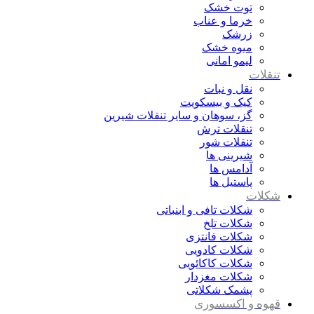
توت خشک
خرما و عناب
زرشک
میوه خشک
لیمو امانی
تنقلات
نقل و نبات
کیک و بیسکویت
گز، سوهان و سایر تنقلات شیرین
تنقلات ترش
تنقلات شور
شیرینی ها
آدامس ها
پاستیل ها
شکلات
شکلات تافی و ابنباتی
شکلات تلخ
شکلات فانتزی
شکلات کادویی
شکلات کاکائویی
شکلات مغزدار
پشمک شکلاتی
قهوه و اکسسوری