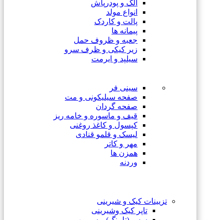
الک و پودرپاش
انواع مولد
پالت و کاردک
پیمانه ها
جعبه و ظروف حمل
زیر کیکی و ظرف سرو
سیلپد و ایرمت
سینی فر
صفحه سیلیکونی و مت
صفحه گردان
قیف و ماسوره و خامه ریز
کپسول و کاغذ روغنی
لیسک و قلمو قنادی
مهر و کاتر
همزن ها
وردنه
تزیینات کیک و شیرینی
تاپر کیک وشیرینی
سس (تاپینگ) و سیروپ