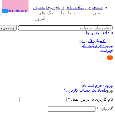
صفحه
فروشگاه
تماس
درباره
توانا
تخفیف
013-3200-8545
اصلی
با ما
ما
مگ
های
امروز
جست و جو
0
علاقه مندی ها
0
موارد
0
تومان
ورود / فرم ثبت نام
فهرست
ورود / فرم ثبت نام
ورود
ایجاد یک حساب کاربری؟
نام کاربری یا آدرس ایمیل
*
گذرواژه
*