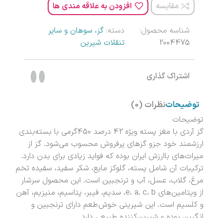
مقایسه
افزودن به علاقه مندی ها
شناسه محصول:
دسته:
گز، سوهان و سایر
2004475
تنقلات شیرین
اشتراک گذاری
توضیحات
نظرات (0)
توضیحات
گز آردی با مغز پسته ویژه 42 درصد 450گرمی با بسته‌بندی
ارزشمند خود جزو گزهای پرفروش محسوب می‌شود. گز از
میراث‌های باارزش ایران بوده که فواید زیادی برای بدن دارد.
ترکیبات آن شامل پسته، گلوکز مایع، شکر سفید، سفیده تخم
مرغ، گلاب، عسل، آب و ترنجبین است. این محصول سرشار
از ویتامین‌های e، a، c، b، سدیم، فیبر، پتاسیم، منیزیم، آهن
و کلسیم است. این شیرینی خوش‌طعم دارای ترنجبین و
انگبین بوده و شیرین‌کننده طبیعی دارد.