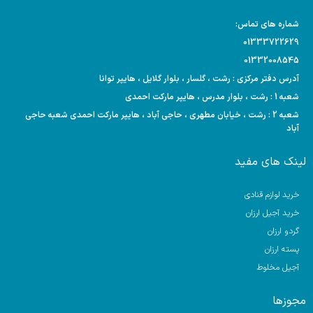
شماره های تماس:
01333722629
01332008545
آدرس دفتر مرکزی : رشت ، گلسار ، بلوار گلایل ، هایپر توانا
شعبه 1 : رشت ، بلوار مدرس ، هایپر مارکت احمدی
شعبه 2 : رشت ، خیابان مطهری ، حاجی آباد ، هایپر مارکت احمدی شعبه حاجی
آباد
لینک های مفید
خرید لوازم قنادی
خرید آجیل ارزان
گردو ارزان
پسته ارزان
آجیل مخلوط
مجوزها