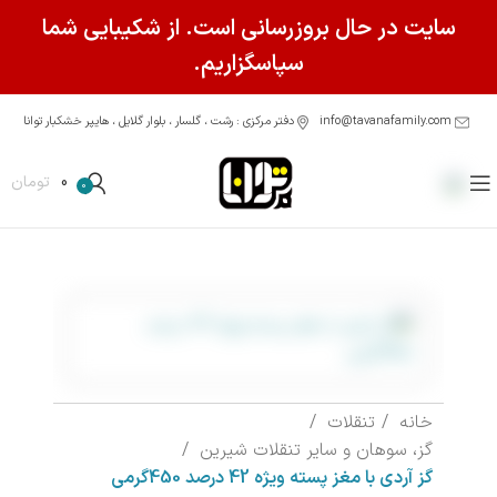
سایت در حال بروزرسانی است. از شکیبایی شما
سپاسگزاریم.
info@tavanafamily.com
دفتر مرکزی : رشت ، گلسار ، بلوار گلایل ، هایپر خشکبار توانا
0
تومان
0
خانه
تنقلات
گز، سوهان و سایر تنقلات شیرین
گز آردی با مغز پسته ویژه 42 درصد 450گرمی