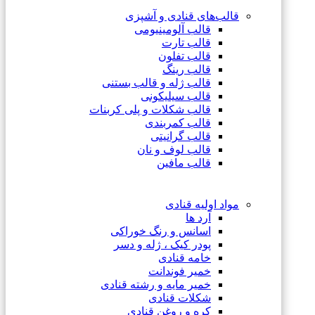
قالب‌های قنادی و آشپزی
قالب آلومینیومی
قالب تارت
قالب تفلون
قالب رینگ
قالب ژله و قالب بستنی
قالب سیلیکونی
قالب شکلات و پلی کربنات
قالب کمربندی
قالب گرانیتی
قالب لوف و نان
قالب مافین
مواد اولیه قنادی
آرد ها
اسانس و رنگ خوراکی
پودر کیک ، ژله و دسر
خامه قنادی
خمیر فوندانت
خمیر مایه و رشته قنادی
شکلات قنادی
کره و روغن قنادی