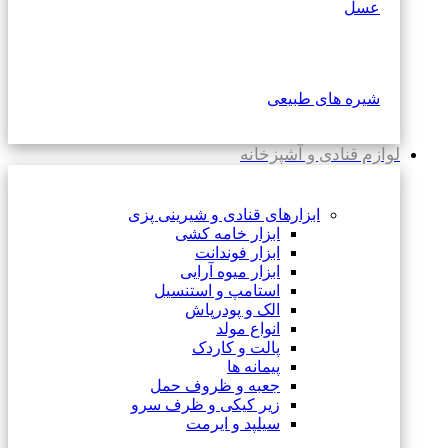
عسل
شیره های طبیعی
لوازم قنادی و آشپزخانه
ابزارهای قنادی و شیرینی پزی
ابزار خامه کشی
ابزار فوندانت
ابزار میوه آرایی
استامپ و استنسیل
الک و پودرپاش
انواع مولد
پالت و کاردک
پیمانه ها
جعبه و ظروف حمل
زیر کیکی و ظرف سرو
سیلپد و ایرمت