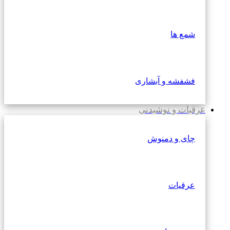
شمع ها
فشفشه و آبشاری
عرقیات و نوشیدنی
چای و دمنوش
عرقیات