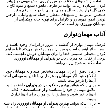
استفاده از شمع‌های مختلف در میز پذیرایی نقش مهمی در زیباتر
کردن میزتان دارد. می‌توانید در ظرفی دلخواه شمع و میوه کاج یا
کمی گل قرار دهید وحال و هوای بهاری را در خانه رقم بزنید.
همچنین می‌توانید از شمع‌های معطر از جمله شمع وانیلی، دارچین،
لوندر، لیمو، قهوه، رز و کارامل برای تهویه خانه و
پذیرایی از
مهمانان نوروزی
نیز استفاده کنید.
آداب مهمان‌نوازی
فرهنگ مهمان نوازی از گذشته تا امروز در ایرانیان وجود داشته و
بسیار حائز اهمیت است و میزبان همواره تلاش می‌کند تا با فراهم
کردن محيطی صميمی فضا را برای مهمانان خويش دلچسب کند.
برخی از نکاتی که میزبان باید در
پذیرایی از مهمانان نوروزی
استفاده کند به شرح زیر می‌باشد.
زمان دقیق را برای مهمانی مشخص کنید و به مهمانان خود
اطلاع دهید. اگر مهمانان به هر دلیلی با تاخیر به مهمانی آمدند
آن‌ها را بازخواست نکنید.
برای اینکه بتوانید بهترین
خلاقیت را در پذیرایی
داشته باشید
علایق مهمانان خود را بشناسید و از حساسیت‌های غذایی
آن‌ها با خبر شوید و مطابق با این موارد برای آن‌ها تدارک
ببینید.
برای اینکه بتوانید بهترین
پذیرایی از مهمانان نوروزی
را داشته
باشید توصیه می‌شود از ساعاتی قبل از شروع مهمانی غذا و