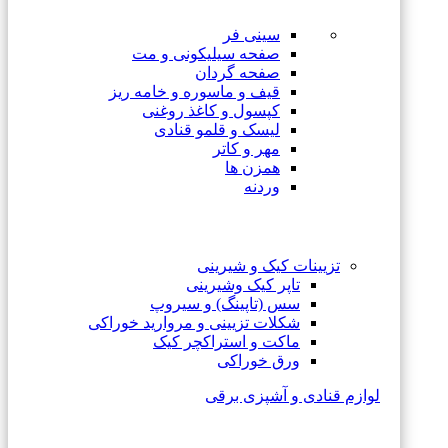
سینی فر
صفحه سیلیکونی و مت
صفحه گردان
قیف و ماسوره و خامه ریز
کپسول و کاغذ روغنی
لیسک و قلمو قنادی
مهر و کاتر
همزن ها
وردنه
تزیینات کیک و شیرینی
تاپر کیک وشیرینی
سس (تاپینگ) و سیروپ
شکلات تزیینی و مروارید خوراکی
ماکت و استراکچر کیک
ورق خوراکی
لوازم قنادی و آشپزی برقی