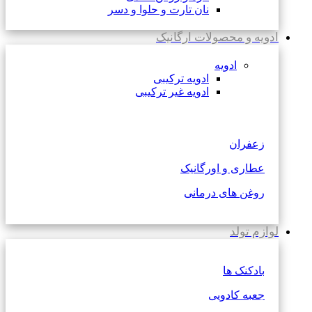
نان تارت و حلوا و دسر
ادویه و محصولات ارگانیک
ادویه
ادویه ترکیبی
ادویه غیر ترکیبی
زعفران
عطاری و اورگانیک
روغن های درمانی
لوازم تولد
بادکنک ها
جعبه کادویی