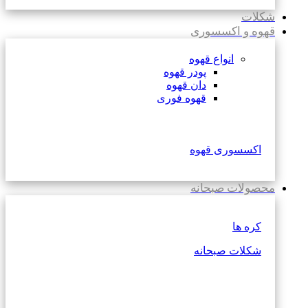
شکلات
قهوه و اکسسوری
انواع قهوه
پودر قهوه
دان قهوه
قهوه فوری
اکسسوری قهوه
محصولات صبحانه
کره ها
شکلات صبحانه