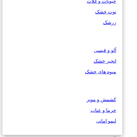
حبوبات و غلات
توت خشک
زرشک
آلو و قیسی
انجیر خشک
میوه های خشک
کشمش و مویز
خرما و عناب
لیمو امانی