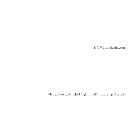
info@tavanafamily.com
دفتر مرکزی : رشت ، گلسار ، بلوار گلایل ، هایپر خشکبار توانا