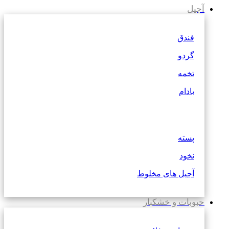
آجیل
فندق
گردو
تخمه
بادام
پسته
نخود
آجیل های مخلوط
حبوبات و خشکبار