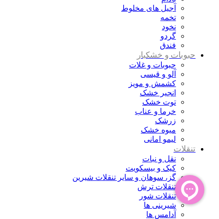
آجیل های مخلوط
تخمه
نخود
گردو
فندق
حبوبات و خشکبار
حبوبات و غلات
آلو و قیسی
کشمش و مویز
انجیر خشک
توت خشک
خرما و عناب
زرشک
میوه خشک
لیمو امانی
تنقلات
نقل و نبات
کیک و بیسکویت
گز، سوهان و سایر تنقلات شیرین
تنقلات ترش
تنقلات شور
شیرینی ها
آدامس ها