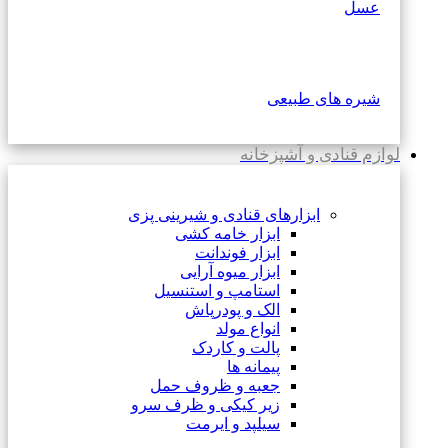
عسل
شیره های طبیعی
لوازم قنادی و آشپزخانه
ابزارهای قنادی و شیرینی پزی
ابزار خامه کشی
ابزار فوندانت
ابزار میوه آرایی
استامپ و استنسیل
الک و پودرپاش
انواع مولد
پالت و کاردک
پیمانه ها
جعبه و ظروف حمل
زیر کیکی و ظرف سرو
سیلپد و ایرمت