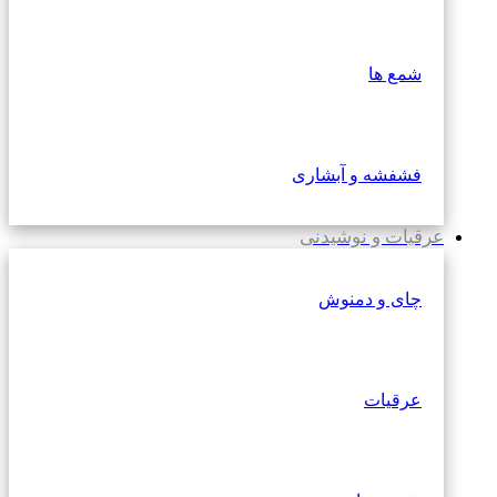
شمع ها
فشفشه و آبشاری
عرقیات و نوشیدنی
چای و دمنوش
عرقیات