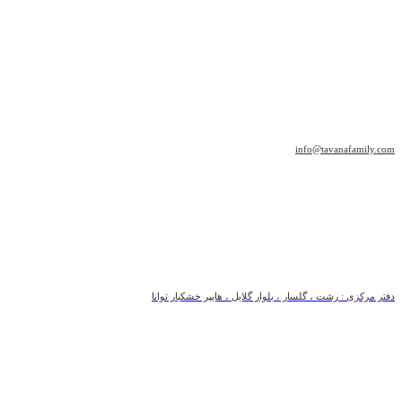
info@tavanafamily.com
دفتر مرکزی : رشت ، گلسار ، بلوار گلایل ، هایپر خشکبار توانا