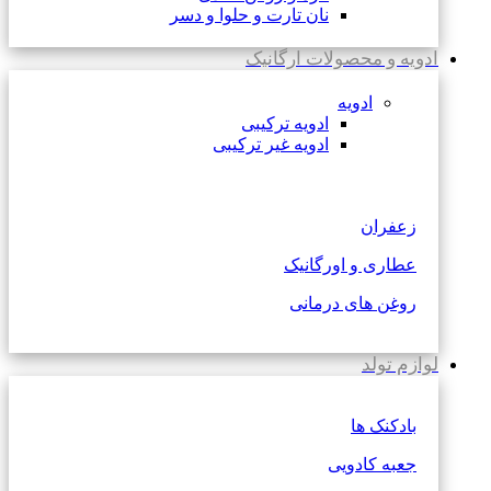
نان تارت و حلوا و دسر
ادویه و محصولات ارگانیک
ادویه
ادویه ترکیبی
ادویه غیر ترکیبی
زعفران
عطاری و اورگانیک
روغن های درمانی
لوازم تولد
بادکنک ها
جعبه کادویی