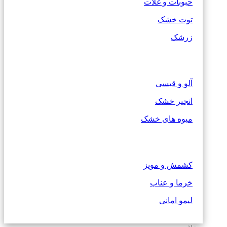
حبوبات و غلات
توت خشک
زرشک
آلو و قیسی
انجیر خشک
میوه های خشک
کشمش و مویز
خرما و عناب
لیمو امانی