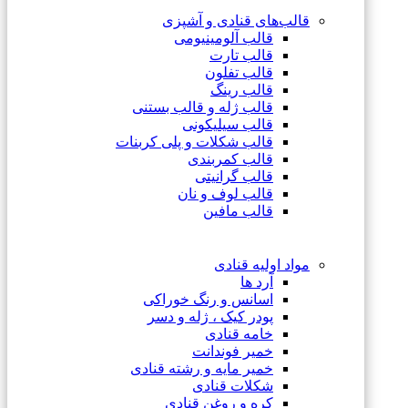
قالب‌های قنادی و آشپزی
قالب آلومینیومی
قالب تارت
قالب تفلون
قالب رینگ
قالب ژله و قالب بستنی
قالب سیلیکونی
قالب شکلات و پلی کربنات
قالب کمربندی
قالب گرانیتی
قالب لوف و نان
قالب مافین
مواد اولیه قنادی
آرد ها
اسانس و رنگ خوراکی
پودر کیک ، ژله و دسر
خامه قنادی
خمیر فوندانت
خمیر مایه و رشته قنادی
شکلات قنادی
کره و روغن قنادی