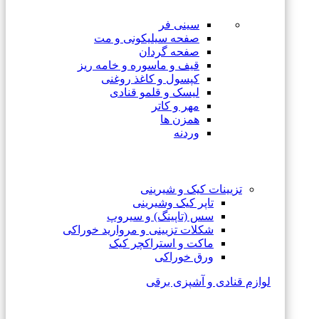
سینی فر
صفحه سیلیکونی و مت
صفحه گردان
قیف و ماسوره و خامه ریز
کپسول و کاغذ روغنی
لیسک و قلمو قنادی
مهر و کاتر
همزن ها
وردنه
تزیینات کیک و شیرینی
تاپر کیک وشیرینی
سس (تاپینگ) و سیروپ
شکلات تزیینی و مروارید خوراکی
ماکت و استراکچر کیک
ورق خوراکی
لوازم قنادی و آشپزی برقی