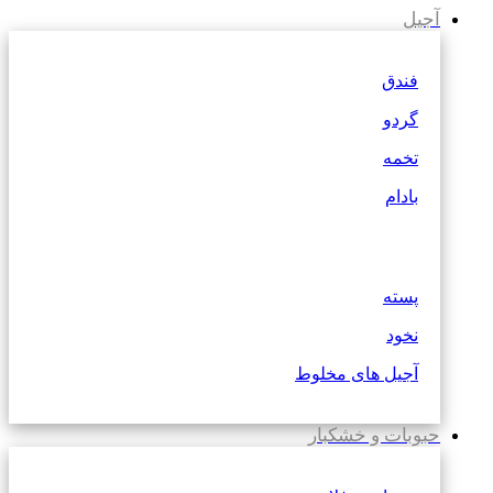
آجیل
فندق
گردو
تخمه
بادام
پسته
نخود
آجیل های مخلوط
حبوبات و خشکبار