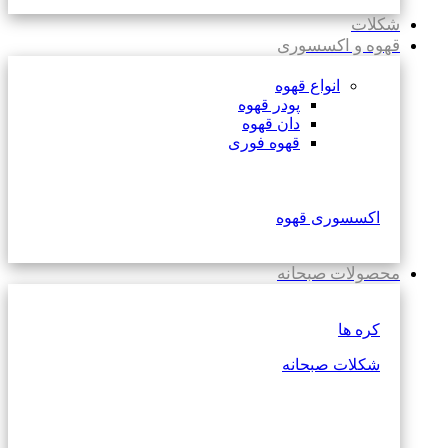
شکلات
قهوه و اکسسوری
انواع قهوه
پودر قهوه
دان قهوه
قهوه فوری
اکسسوری قهوه
محصولات صبحانه
کره ها
شکلات صبحانه