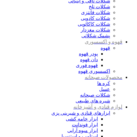
شکلات تافی و ابنباتی
شکلات تلخ
شکلات فانتزی
شکلات کادویی
شکلات کاکائویی
شکلات مغزدار
پشمک شکلاتی
قهوه و اکسسوری
قهوه
پودر قهوه
دان قهوه
قهوه فوری
اکسسوری قهوه
محصولات صبحانه
کره ها
عسل
شکلات صبحانه
شیره های طبیعی
لوازم قنادی و آشپزخانه
ابزارهای قنادی و شیرینی پزی
ابزار خامه کشی
ابزار فوندانت
ابزار میوه آرایی
استامپ و استنسیل