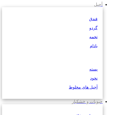
آجیل
فندق
گردو
تخمه
بادام
پسته
نخود
آجیل های مخلوط
حبوبات و خشکبار