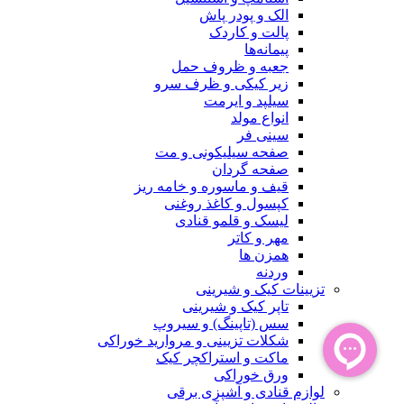
الک و پودر پاش
پالت و کاردک
پیمانه‌ها
جعبه و ظروف حمل
زیر کیکی و ظرف سرو
سیلپد و ایرمت
انواع مولد
سینی فر
صفحه سیلیکونی و مت
صفحه گردان
قیف و ماسوره و خامه ریز
کپسول و کاغذ روغنی
لیسک و قلمو قنادی
مهر و کاتر
همزن ها
وردنه
تزیینات کیک و شیرینی
تاپر کیک و شیرینی
سس (تاپینگ) و سیروپ
شکلات تزیینی و مروارید خوراکی
ماکت و استراکچر کیک
ورق خوراکی
لوازم قنادی و آشپزی برقی