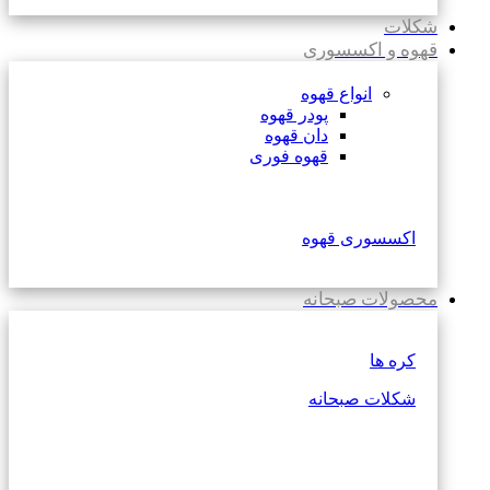
شکلات
قهوه و اکسسوری
انواع قهوه
پودر قهوه
دان قهوه
قهوه فوری
اکسسوری قهوه
محصولات صبحانه
کره ها
شکلات صبحانه