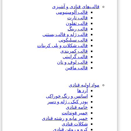
قالب‌های قنادی و آشپزی
قالب آلومینیومی
قالب تارت
قالب تفلون
قالب رینگ
قالب ژله و قالب بستنی
قالب سیلیکونی
قالب شکلات و پلی کربنات
قالب کمربندی
قالب گرانیتی
قالب لوف و نان
قالب مافین
مواد اولیه قنادی
آرد ها
اسانس و رنگ خوراکی
پودر کیک ، ژله و دسر
خامه قنادی
خمیر فوندانت
خمیر مایه و رشته قنادی
شکلات قنادی
کره و روغن قنادی