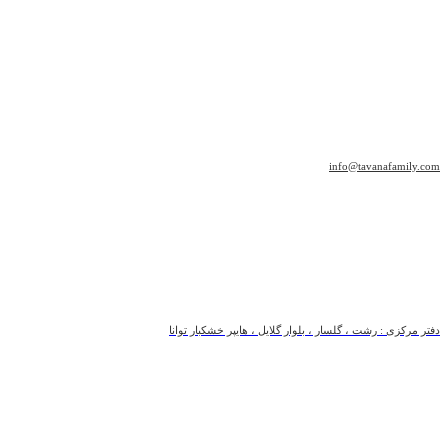
info@tavanafamily.com
دفتر مرکزی : رشت ، گلسار ، بلوار گلایل ، هایپر خشکبار توانا