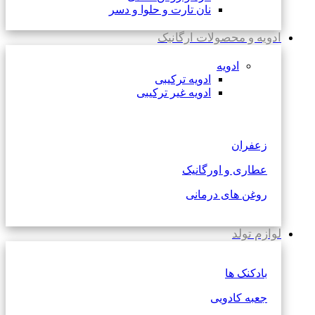
نان تارت و حلوا و دسر
ادویه و محصولات ارگانیک
ادویه
ادویه ترکیبی
ادویه غیر ترکیبی
زعفران
عطاری و اورگانیک
روغن های درمانی
لوازم تولد
بادکنک ها
جعبه کادویی