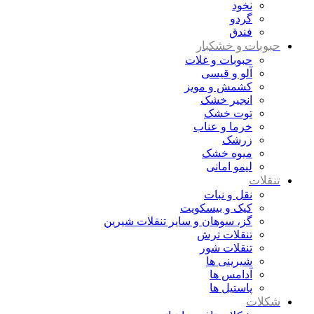
نخود
گردو
فندق
حبوبات و خشکبار
حبوبات و غلات
آلو و قیسی
کشمش و مویز
انجیر خشک
توت خشک
خرما و عناب
زرشک
میوه خشک
لیمو امانی
تنقلات
نقل و نبات
کیک و بیسکویت
گز، سوهان و سایر تنقلات شیرین
تنقلات ترش
تنقلات شور
شیرینی ها
آدامس ها
پاستیل ها
شکلات