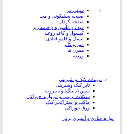
سینی فر
صفحه سیلیکونی و مت
صفحه گردان
قیف و ماسوره و خامه ریز
کپسول و کاغذ روغنی
لیسک و قلمو قنادی
مهر و کاتر
همزن ها
وردنه
تزیینات کیک و شیرینی
تاپر کیک وشیرینی
سس (تاپینگ) و سیروپ
شکلات تزیینی و مروارید خوراکی
ماکت و استراکچر کیک
ورق خوراکی
لوازم قنادی و آشپزی برقی