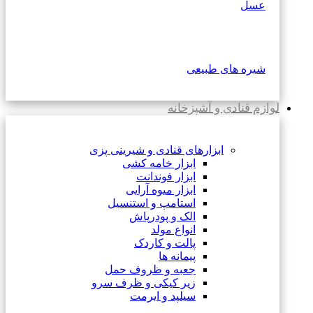
عسل
شیره های طبیعی
لوازم قنادی و آشپزخانه
ابزارهای قنادی و شیرینی پزی
ابزار خامه کشی
ابزار فوندانت
ابزار میوه آرایی
استامپ و استنسیل
الک و پودرپاش
انواع مولد
پالت و کاردک
پیمانه ها
جعبه و ظروف حمل
زیر کیکی و ظرف سرو
سیلپد و ایرمت