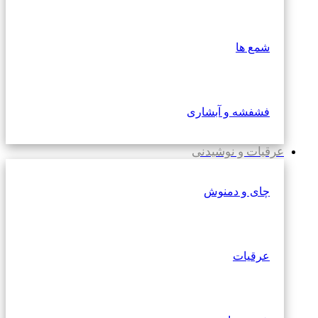
شمع ها
فشفشه و آبشاری
عرقیات و نوشیدنی
چای و دمنوش
عرقیات