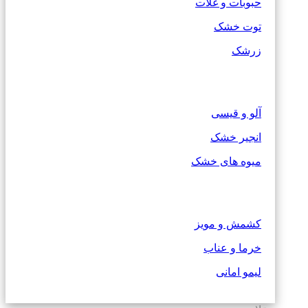
حبوبات و غلات
توت خشک
زرشک
آلو و قیسی
انجیر خشک
میوه های خشک
کشمش و مویز
خرما و عناب
لیمو امانی