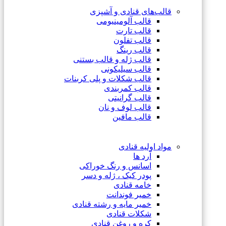
قالب‌های قنادی و آشپزی
قالب آلومینیومی
قالب تارت
قالب تفلون
قالب رینگ
قالب ژله و قالب بستنی
قالب سیلیکونی
قالب شکلات و پلی کربنات
قالب کمربندی
قالب گرانیتی
قالب لوف و نان
قالب مافین
مواد اولیه قنادی
آرد ها
اسانس و رنگ خوراکی
پودر کیک ، ژله و دسر
خامه قنادی
خمیر فوندانت
خمیر مایه و رشته قنادی
شکلات قنادی
کره و روغن قنادی