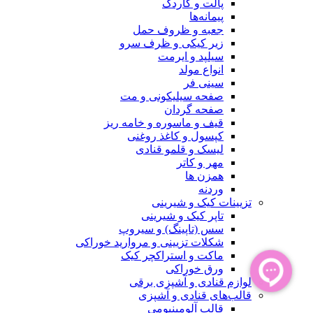
پالت و کاردک
پیمانه‌ها
جعبه و ظروف حمل
زیر کیکی و ظرف سرو
سیلپد و ایرمت
انواع مولد
سینی فر
صفحه سیلیکونی و مت
صفحه گردان
قیف و ماسوره و خامه ریز
کپسول و کاغذ روغنی
لیسک و قلمو قنادی
مهر و کاتر
همزن ها
وردنه
تزیینات کیک و شیرینی
تاپر کیک و شیرینی
سس (تاپینگ) و سیروپ
شکلات تزیینی و مروارید خوراکی
ماکت و استراکچر کیک
ورق خوراکی
لوازم قنادی و آشپزی برقی
قالب‌های قنادی و آشپزی
قالب آلومینیومی