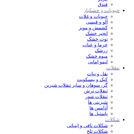
فندق
حبوبات و خشکبار
حبوبات و غلات
آلو و قیسی
کشمش و مویز
انجیر خشک
توت خشک
خرما و عناب
زرشک
میوه خشک
لیمو امانی
تنقلات
نقل و نبات
کیک و بیسکویت
گز، سوهان و سایر تنقلات شیرین
تنقلات ترش
تنقلات شور
شیرینی ها
آدامس ها
پاستیل ها
شکلات
شکلات تافی و ابنباتی
شکلات تلخ