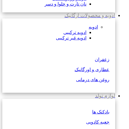
نان تارت و حلوا و دسر
ادویه و محصولات ارگانیک
ادویه
ادویه ترکیبی
ادویه غیر ترکیبی
زعفران
عطاری و اورگانیک
روغن های درمانی
لوازم تولد
بادکنک ها
جعبه کادویی