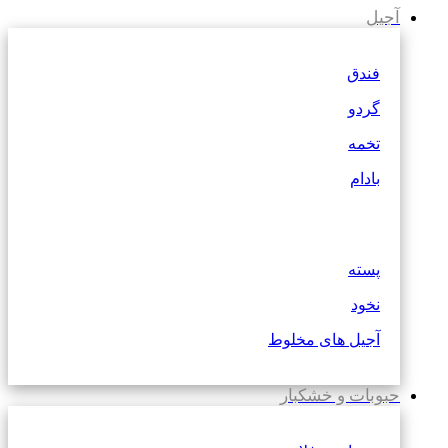
آجیل
فندق
گردو
تخمه
بادام
پسته
نخود
آجیل های مخلوط
حبوبات و خشکبار