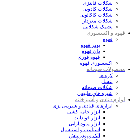
شکلات فانتزی
شکلات کادویی
شکلات کاکائویی
شکلات مغزدار
پشمک شکلاتی
قهوه و اکسسوری
قهوه
پودر قهوه
دان قهوه
قهوه فوری
اکسسوری قهوه
محصولات صبحانه
کره ها
عسل
شکلات صبحانه
شیره های طبیعی
لوازم قنادی و آشپزخانه
ابزارهای قنادی و شیرینی پزی
ابزار خامه کشی
ابزار فوندانت
ابزار میوه آرایی
استامپ و استنسیل
الک و پودر پاش