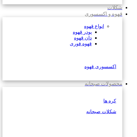
شکلات
قهوه و اکسسوری
انواع قهوه
پودر قهوه
دان قهوه
قهوه فوری
اکسسوری قهوه
محصولات صبحانه
کره ها
شکلات صبحانه