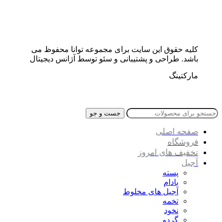
کلیه حقوق این سایت برای مجموعه توانا محفوظ می
باشد. طراحی و پشتیبانی و سئو توسط آژانس دیجیتال
مارکتینگ
جست و جو
صفحه اصلی
فروشگاه
تخفیف های امروز
آجیل
پسته
بادام
آجیل های مخلوط
تخمه
نخود
گردو