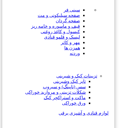
سینی فر
صفحه سیلیکونی و مت
صفحه گردان
قیف و ماسوره و خامه ریز
کپسول و کاغذ روغنی
لیسک و قلمو قنادی
مهر و کاتر
همزن ها
وردنه
تزیینات کیک و شیرینی
تاپر کیک وشیرینی
سس (تاپینگ) و سیروپ
شکلات تزیینی و مروارید خوراکی
ماکت و استراکچر کیک
ورق خوراکی
لوازم قنادی و آشپزی برقی