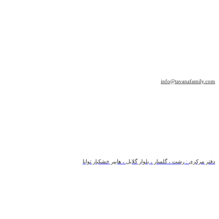
info@tavanafamily.com
دفتر مرکزی : رشت ، گلسار ، بلوار گلایل ، هایپر خشکبار توانا