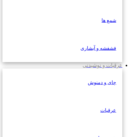
شمع ها
فشفشه و آبشاری
عرقیات و نوشیدنی
چای و دمنوش
عرقیات