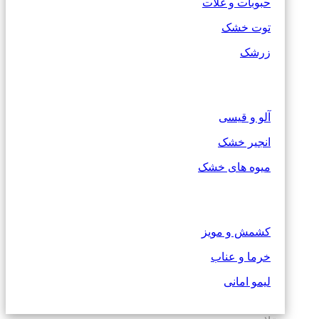
حبوبات و غلات
توت خشک
زرشک
آلو و قیسی
انجیر خشک
میوه های خشک
کشمش و مویز
خرما و عناب
لیمو امانی