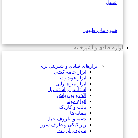
عسل
شیره های طبیعی
لوازم قنادی و آشپزخانه
ابزارهای قنادی و شیرینی پزی
ابزار خامه کشی
ابزار فوندانت
ابزار میوه آرایی
استامپ و استنسیل
الک و پودرپاش
انواع مولد
پالت و کاردک
پیمانه ها
جعبه و ظروف حمل
زیر کیکی و ظرف سرو
سیلپد و ایرمت