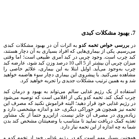
7. بهبود مشکلات کبدی
در
بررسی خواص تخمه کدو
به اثرات آن در بهبود مشکلات کبدی
می‌رسیم. یکی از بیماری‌هایی که افراد بسیاری به آن دچار هستند،
کبد چرب است. وجود چربی در کبد امری طبیعی است؛ اما وقتی
میزان چربی آن بیشتر از 5 الی 10 درصد وزن کبد شود، عارضه کبد
چرب به‌وجود می‌آید. اوایل ابتلا به این بیماری، علائم خاصی را
مشاهده نمی‌کنید. با پیشروی این بیماری دچار سوء هاضمه خواهید
شد و به همین ترتیب مشکلات جدیدی را تجربه خواهید کرد.
استفاده از یک رژیم غذایی سالم می‌تواند به بهبود و درمان کبد
چرب کمک کند. تخمه کدو یکی از اقلامی است که توصیه می‌شود
در رژیم غذایی خود قرار دهید؛ البته فراموش نکنید که مصرف این
تخمه نیز همچون هر خوراکی دیگری، حد و اندازه مشخصی دارد و
زیاده‌روی در مصرف آن جایز نیست. ازاین‌رو حتماً از یک مشاور
تغذیه کمک دریافت نمایید تا متناسب با وضعیتتان مشخص کند بدن‌
شما به چه اندازه از این تخمه نیاز دارد.
همچنین بسیار مهم است که در رژیم غذایی خود از تخمه کدو و