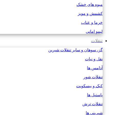
میوه های خشک
کشمش و مویز
خرما و عناب
لیمو امانی
تنقلات
گز، سوهان و سایر تنقلات شیرین
نقل و نبات
آدامس ها
تنقلات شور
کیک و بیسکویت
پاستیل ها
تنقلات ترش
شیرینی ها