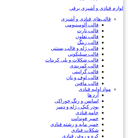
لوازم قنادی و آشپزی برقی
قالب‌های قنادی و آشپزی
قالب آلومینیومی
قالب تارت
قالب تفلون
قالب رینگ
قالب ژله و قالب بستنی
قالب سیلیکونی
قالب شکلات و پلی کربنات
قالب کمربندی
قالب گرانیتی
قالب لوف و نان
قالب مافین
مواد اولیه قنادی
آرد ها
اسانس و رنگ خوراکی
پودر کیک ، ژله و دسر
خامه قنادی
خمیر فوندانت
خمیر مایه و رشته قنادی
شکلات قنادی
کره و روغن قنادی