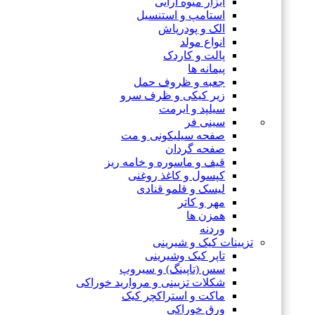
ابزار میوه آرایی
استامپ و استنسیل
الک و پودرپاش
انواع مولد
پالت و کاردک
پیمانه ها
جعبه و ظروف حمل
زیر کیکی و ظرف سرو
سیلپد و ایرمت
سینی فر
صفحه سیلیکونی و مت
صفحه گردان
قیف و ماسوره و خامه ریز
کپسول و کاغذ روغنی
لیسک و قلمو قنادی
مهر و کاتر
همزن ها
وردنه
تزیینات کیک و شیرینی
تاپر کیک وشیرینی
سس (تاپینگ) و سیروپ
شکلات تزیینی و مروارید خوراکی
ماکت و استراکچر کیک
ورق خوراکی