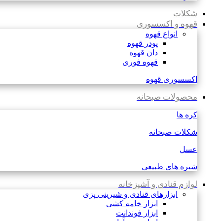
شکلات
قهوه و اکسسوری
انواع قهوه
پودر قهوه
دان قهوه
قهوه فوری
اکسسوری قهوه
محصولات صبحانه
کره ها
شکلات صبحانه
عسل
شیره های طبیعی
لوازم قنادی و آشپزخانه
ابزارهای قنادی و شیرینی پزی
ابزار خامه کشی
ابزار فوندانت