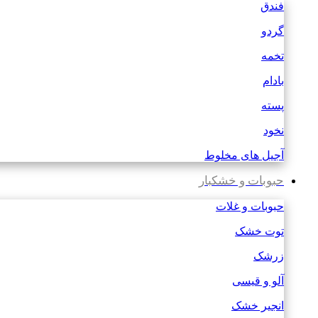
فندق
گردو
تخمه
بادام
پسته
نخود
آجیل های مخلوط
حبوبات و خشکبار
حبوبات و غلات
توت خشک
زرشک
آلو و قیسی
انجیر خشک