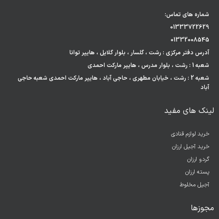
شماره های تماس:
01333722629
01332008545
آدرس دفتر مرکزی : رشت ، گلسار ، بلوار گلایل ، هایپر توانا
شعبه 1 : رشت ، بلوار مدرس ، هایپر مارکت احمدی
شعبه 2 : رشت ، خیابان مطهری ، حاجی آباد ، هایپر مارکت احمدی شعبه حاجی
آباد
لینک های مفید
خرید لوازم قنادی
خرید آجیل ارزان
گردو ارزان
پسته ارزان
آجیل مخلوط
مجوزها