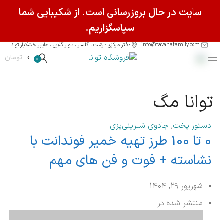
سایت در حال بروزرسانی است. از شکیبایی شما
سپاسگزاریم.
info@tavanafamily.com
دفتر مرکزی : رشت ، گلسار ، بلوار گلایل ، هایپر خشکبار توانا
0
تومان
0
توانا مگ
دستور پخت
,
جادوی شیرینی‌پزی
0 تا 100 طرز تهیه خمیر فوندانت با
نشاسته + فوت و فن های مهم
شهریور 29, 1404
منتشر شده در