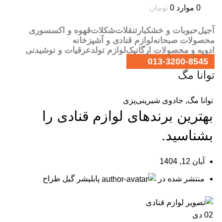
0
موارد
0
تومان
آجیل
حبوبات و خشکبار
تنقلات
شکلات
قهوه و اکسسوری
محصولات صبحانه
لوازم قنادی و آشپزخانه
ادویه و محصولات ارگانیک
لوازم تولد
عرقیات و نوشیدنی
013-3200-8545
توانا مگ
توانا مگ
,
جادوی شیرینی‌پزی
بهترین برندهای لوازم قنادی را
بشناسید.
آبان 12, 1404
منتشر شده در
پابلیشر گیل طراح
02
دی