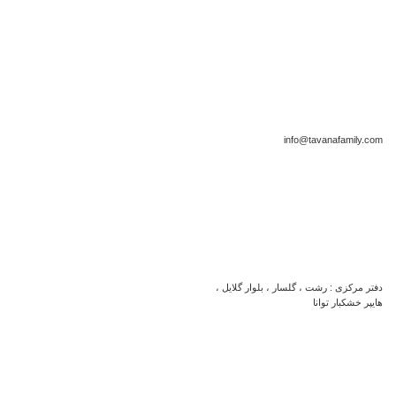
info@tavanafamily.com
دفتر مرکزی : رشت ، گلسار ، بلوار گلایل ،
هایپر خشکبار توانا