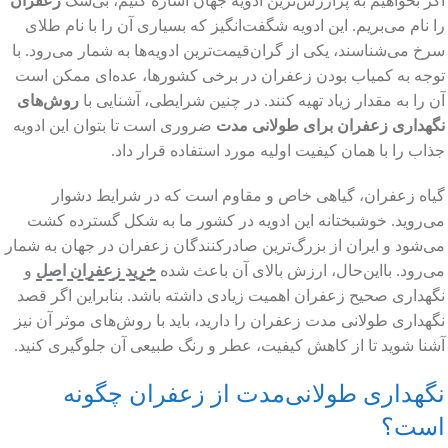
اگر بخواهیم به پرارزش‌ترین ادویه جهان اشاره کنیم، بی‌شک
زعفران
را نام می‌بریم. این ادویه شگفت‌انگیز که بسیاری آن را با نام طلای
سرخ می‌شناسند، یکی از گران‌قیمت‌ترین ادویه‌ها به شمار می‌رود. با
توجه به کمیاب بودن زعفران در برخی کشورها، عده‌ای ممکن است
آن را به مقدار زیاد تهیه کنند. در چنین شرایطی، آشنایی با
روش‌های
نگهداری زعفران برای طولانی مدت
ضروری است تا بتوان این ادویه
جذاب را با همان کیفیت اولیه مورد استفاده قرار داد.
گیاه زعفران، گیاهی خاص و مقاوم است که در شرایط دشوار
می‌روید. خوشبختانه این ادویه در کشور ما به شکل گسترده کشت
می‌شود و ایران از بزرگ‌ترین صادرکنندگان زعفران در جهان به شمار
می‌رود. بااین‌حال، ارزش بالای آن باعث شده
خرید زعفران اصل
و
نگهداری صحیح زعفران اهمیت زیادی داشته باشد. بنابراین اگر قصد
نگهداری طولانی مدت زعفران را دارید، باید با روش‌های موثر آن نیز
آشنا شوید تا از کاهش کیفیت، عطر و رنگ طبیعی آن جلوگیری کنید.
نگهداری طولانی‌مدت از زعفران چگونه
است؟