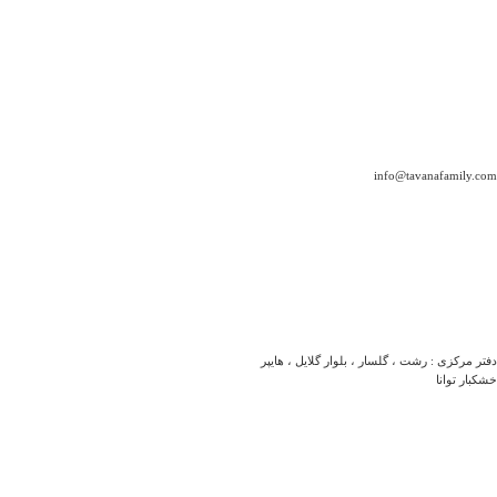
info@tavanafamily.com
دفتر مرکزی : رشت ، گلسار ، بلوار گلایل ، هایپر
خشکبار توانا