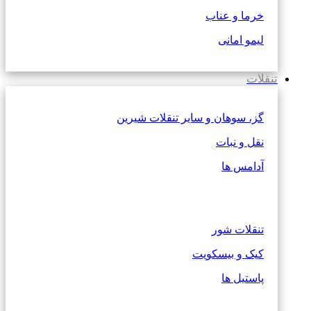
خرما و عناب
لیمو امانی
تنقلات
گز، سوهان و سایر تنقلات شیرین
نقل و نبات
آدامس ها
تنقلات شور
کیک و بیسکویت
پاستیل ها