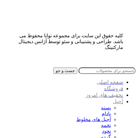
کلیه حقوق این سایت برای مجموعه توانا محفوظ می
باشد. طراحی و پشتیبانی و سئو توسط آژانس دیجیتال
مارکتینگ
جست و جو
صفحه اصلی
فروشگاه
تخفیف های امروز
آجیل
پسته
بادام
آجیل های مخلوط
تخمه
نخود
گردو