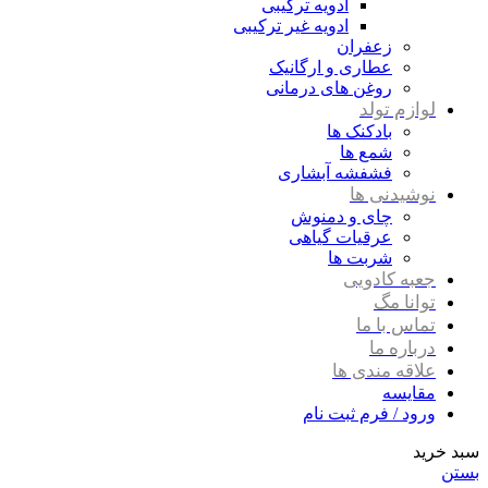
ادویه ترکیبی
ادویه غیر ترکیبی
زعفران
عطاری و ارگانیک
روغن های درمانی
لوازم تولد
بادکنک ها
شمع ها
فشفشه آبشاری
نوشیدنی ها
چای و دمنوش
عرقیات گیاهی
شربت ها
جعبه کادویی
توانا مگ
تماس با ما
درباره ما
علاقه مندی ها
مقایسه
ورود / فرم ثبت نام
سبد خرید
بستن