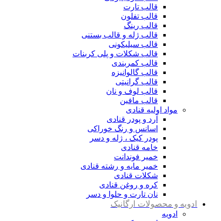
قالب تارت
قالب تفلون
قالب رینگ
قالب ژله و قالب بستنی
قالب سیلیکونی
قالب شکلات و پلی کربنات
قالب کمربندی
قالب گالوانیزه
قالب گرانیتی
قالب لوف و نان
قالب مافین
مواد اولیه قنادی
آرد و پودر قنادی
اسانس و رنگ خوراکی
پودر کیک ، ژله و دسر
خامه قنادی
خمیر فوندانت
خمیر مایه و رشته قنادی
شکلات قنادی
کره و روغن قنادی
نان تارت و حلوا و دسر
ادویه و محصولات ارگانیک
ادویه