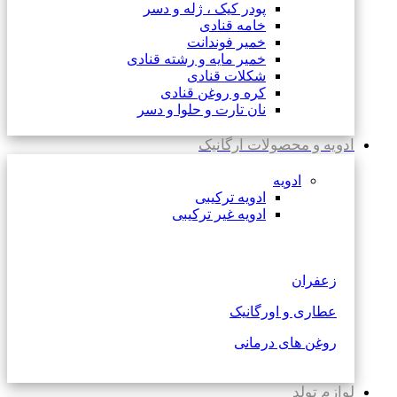
پودر کیک ، ژله و دسر
خامه قنادی
خمیر فوندانت
خمیر مایه و رشته قنادی
شکلات قنادی
کره و روغن قنادی
نان تارت و حلوا و دسر
ادویه و محصولات ارگانیک
ادویه
ادویه ترکیبی
ادویه غیر ترکیبی
زعفران
عطاری و اورگانیک
روغن های درمانی
لوازم تولد