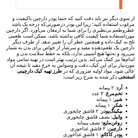
از سوی دیگر نیز باید دقت کنید که حتما پودر دارچین باکیفیت و
مرغوب استفاده کنید؛ زیرا این پودر درصورتی‌که درجه یک باشد
عطروطعم بی‌نظیری را برای شما به ارمغان می‌آورد. اگر دارچین
مورداستفاده شما کیفیت کافی نداشته باشد، ممکن است طعمی
تلخ به کیک داده و همچنین عطر آن را تغییر ندهد. از طرف دیگر
دارچین یک طعم‌دهنده مفید و سرشار از خواص برای بدن به شمار
می‌رود و نه‌تنها هیچ آسیبی ندارد، بلکه به حفظ سلامت بدن و
اندام‌ها نیز کمک می‌کند. بدین ترتیب بهتر است در تهیه تمامی مواد
موردنیاز برای این کیک، دقت و وسواس به خرج دهید تا نتیجه آن
عالی شود. مواد اولیه ضروری که در
طرز تهیه کیک دارچینی
اسفنجی
ذکر شده به شرح زیر است:
آرد
: ۲ پیمانه
تخم‌مرغ
: ۳ عدد
شیر
: ۱ پیمانه
شکر
: ۱ پیمانه
بیکینگ‌پودر
: ۲ قاشق چایخوری
وانیل
: نصف قاشق چایخوری
روغن‌مایع:
نصف پیمانه
دارچین
: ۲ قاشق غذاخوری
پودر
ک
اکائو
: ۱ قاشق غذاخوری