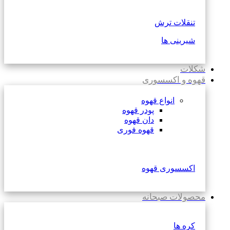
تنقلات ترش
شیرینی ها
شکلات
قهوه و اکسسوری
انواع قهوه
پودر قهوه
دان قهوه
قهوه فوری
اکسسوری قهوه
محصولات صبحانه
کره ها