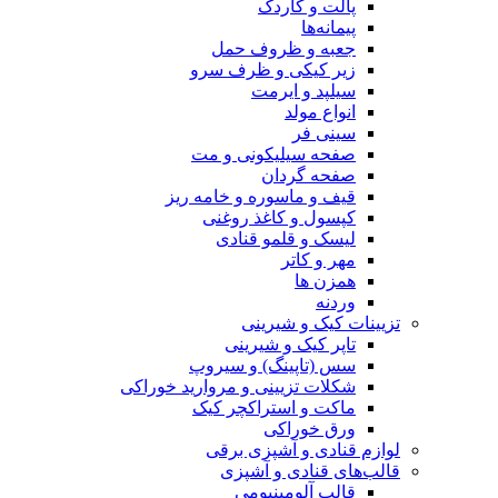
پالت و کاردک
پیمانه‌ها
جعبه و ظروف حمل
زیر کیکی و ظرف سرو
سیلپد و ایرمت
انواع مولد
سینی فر
صفحه سیلیکونی و مت
صفحه گردان
قیف و ماسوره و خامه ریز
کپسول و کاغذ روغنی
لیسک و قلمو قنادی
مهر و کاتر
همزن ها
وردنه
تزیینات کیک و شیرینی
تاپر کیک و شیرینی
سس (تاپینگ) و سیروپ
شکلات تزیینی و مروارید خوراکی
ماکت و استراکچر کیک
ورق خوراکی
لوازم قنادی و آشپزی برقی
قالب‌های قنادی و آشپزی
قالب آلومینیومی