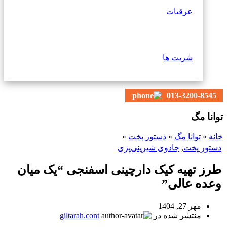
عرقیات
شربت ها
013-3200-8545
توانا مگ
خانه
»
توانا مگ
»
دستور پخت
»
دستور پخت
,
جادوی شیرینی‌پزی
طرز تهیه کیک دارچینی اسفنجی “یک میان
وعده عالی”
مهر 27, 1404
منتشر شده در
giltarah.cont