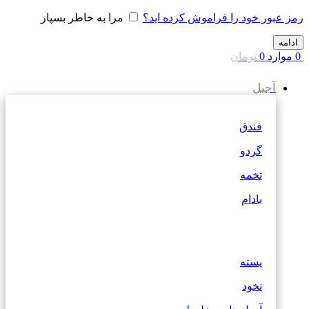
رمز عبور خود را فراموش کرده اید؟
مرا به خاطر بسپار
ادامه
0
موارد
0
تومان
آجیل
فندق
گردو
تخمه
بادام
پسته
نخود