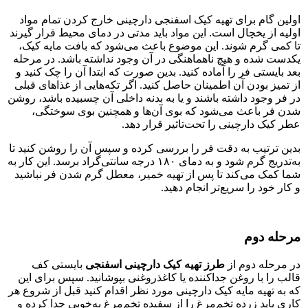
اولین گام برای تهیه کیک اسفنجی دارچینی خارج کردن تمام مواد
اولیه از یخچال است. این مواد باید مدتی در دمای محیط قرار گیرند
تا کمی گرم شوند. این موضوع باعث می‌شود که بافت مایه کیک،
یکدست شده و هیچ ناهماهنگی در آن وجود نداشته باشد. در مرحله
بعد بایستی فر را آماده کنید. بدین صورت که ابتدا آن را چک کنید و
از تمیز بودن آن اطمینان حاصل کنید. اگر تکه‌هایی از غذاهای قبلی
در فر وجود داشته باشند و یا به بدنه داخلی آن چسبیده باشد، روشن
شدن فر باعث می‌شود که بوی آن‌ها و همچنین بوی سوختگی،
عطر کیک دارچینی را تحت‌تاثیر قرار دهد.
بدین ترتیب به دقت فر را بررسی کرده و سپس آن را روشن کنید تا
به‌تدریج گرم شود و به دمای ۱۸۰ درجه سانتی‌گراد برسد. این کار به
شما کمک می‌کند تا پس از تهیه خمیر، معطل گرم شدن فر نباشید
و کار خود را سریع‌تر انجام دهید.
مرحله دوم
در مرحله دوم از
طرز تهیه کیک دارچینی اسفنجی
بایستی کف
قالب را با روغن جداکننده یا کاغذروغنی بپوشانید. سپس برای این
که به تهیه مایه کیک دارچینی مورد نظر اقدام کنید قبل از شروع هر
کاری باید زرده تخم‌مرغ را از سفیده تخم‌مرغ به‌خوبی جدا کرده و