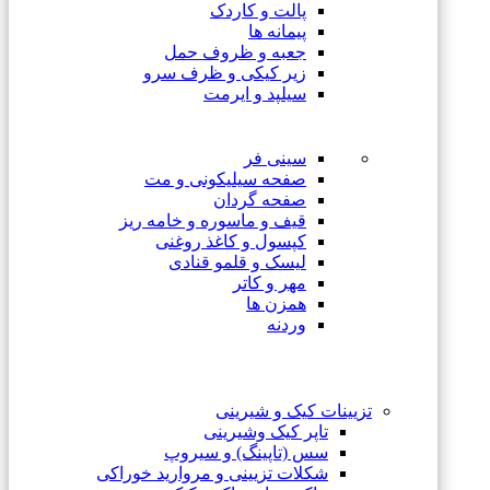
پالت و کاردک
پیمانه ها
جعبه و ظروف حمل
زیر کیکی و ظرف سرو
سیلپد و ایرمت
سینی فر
صفحه سیلیکونی و مت
صفحه گردان
قیف و ماسوره و خامه ریز
کپسول و کاغذ روغنی
لیسک و قلمو قنادی
مهر و کاتر
همزن ها
وردنه
تزیینات کیک و شیرینی
تاپر کیک وشیرینی
سس (تاپینگ) و سیروپ
شکلات تزیینی و مروارید خوراکی