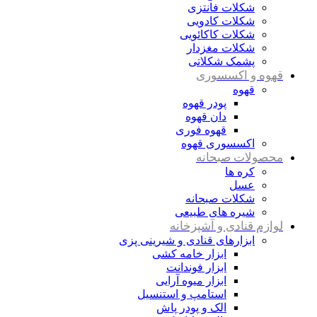
شکلات فانتزی
شکلات کادویی
شکلات کاکائویی
شکلات مغزدار
پشمک شکلاتی
قهوه و اکسسوری
قهوه
پودر قهوه
دان قهوه
قهوه فوری
اکسسوری قهوه
محصولات صبحانه
کره ها
عسل
شکلات صبحانه
شیره های طبیعی
لوازم قنادی و آشپزخانه
ابزارهای قنادی و شیرینی پزی
ابزار خامه کشی
ابزار فوندانت
ابزار میوه آرایی
استامپ و استنسیل
الک و پودر پاش