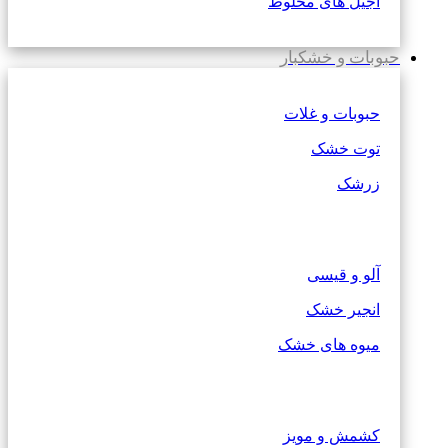
آجیل های مخلوط
حبوبات و خشکبار
حبوبات و غلات
توت خشک
زرشک
آلو و قیسی
انجیر خشک
میوه های خشک
کشمش و مویز