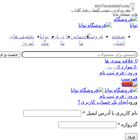
info@tavanafamily.com
دفتر مرکزی : رشت ، گلسار ، بلوار گلایل ،
هایپر خشکبار توانا
صفحه
فروشگاه
تماس با
درباره
توانا
تخفیف های
اصلی
ما
ما
مگ
امروز
جست و جو
0
علاقه مندی ها
0
موارد
0
تومان
ورود / فرم ثبت نام
فهرست
ورود / فرم ثبت نام
ورود
ایجاد یک حساب کاربری؟
نام کاربری یا آدرس ایمیل
*
گذرواژه
*
ورود