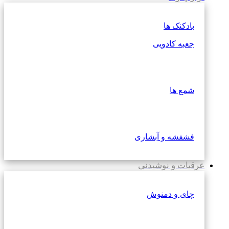
بادکنک ها
جعبه کادویی
شمع ها
فشفشه و آبشاری
عرقیات و نوشیدنی
چای و دمنوش