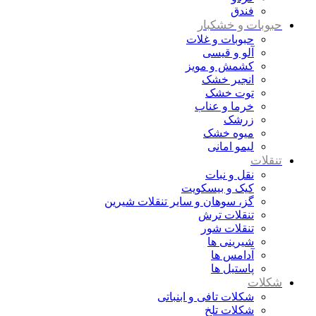
فندق
حبوبات و خشکبار
حبوبات و غلات
آلو و قیسی
کشمش و مویز
انجیر خشک
توت خشک
خرما و عناب
زرشک
میوه خشک
لیمو امانی
تنقلات
نقل و نبات
کیک و بیسکویت
گز، سوهان و سایر تنقلات شیرین
تنقلات ترش
تنقلات شور
شیرینی ها
آدامس ها
پاستیل ها
شکلات
شکلات تافی و ابنباتی
شکلات تلخ