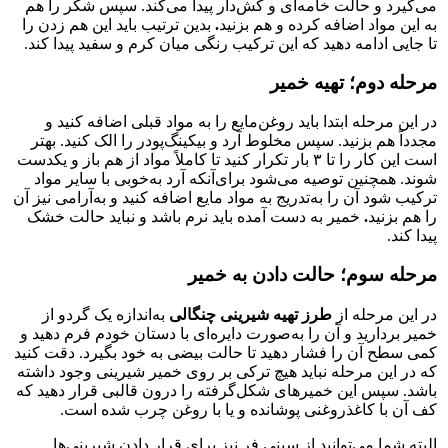
می‌گیرد و حالت خامه‌ای و کش‌دار پیدا می‌کند. سپس شکر را هم
به این مواد اضافه کرده و هم بزنید
.
بدین ترتیب باید این هم زدن را
تا جایی ادامه دهید که این ترکیب رنگی میان کرم و سفید پیدا کند.
مرحله دوم؛ تهیه خمیر
در این مرحله ابتدا باید روغن‌مایع را به مواد قبلی اضافه کنید و
مجدداً هم بزنید. سپس مخلوط آرد و بیکینگ‌پودر را الک کنید. بهتر
است این کار را تا ۳ بار تکرار کنید تا کاملاً مواد از هم باز و یکدست
شوند. همچنین توصیه می‌شود برای‌آنکه آرد به‌خوبی با سایر مواد
ترکیب شود آن را به‌تدریج به مواد مایع اضافه کنید و به‌آرامی نیز آن
را هم بزنید
.
خمیر به دست آمده باید نرم باشد و نباید حالت خشک
پیدا کند.
مرحله سوم؛ حالت دادن به خمیر
در این مرحله از
طرز تهیه شیرینی چنگالی
به‌اندازه یک گردو از
خمیر بردارید و آن را به‌صورت دایره‌ای با دستان خودم فرم دهید و
کمی سطح آن را فشار دهید تا حالت بیضی به خود بگیرد. دقت کنید
که در این مرحله نباید هیچ ترکی بر روی خمیر شیرینی وجود داشته
باشد. سپس این خمیرهای شکل‌گرفته را درون قالبی قرار دهید که
کف آن با کاغذروغنی پوشانده و یا با روغن چرب شده است.
البته شما می‌توانید از سینی فر نیز برای قرار دادن شیرینی‌ها