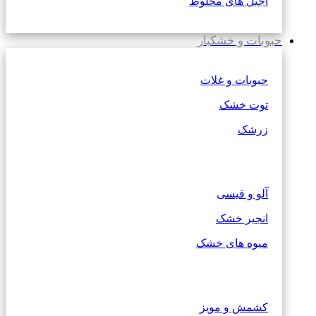
آجیل های مخلوط
حبوبات و خشکبار
حبوبات و غلات
توت خشک
زرشک
آلو و قیسی
انجیر خشک
میوه های خشک
کشمش و مویز