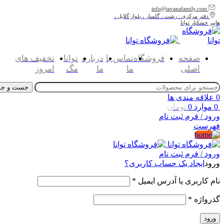
info@tavanafamily.com
دفتر مرکزی : رشت ، گلسار ، بلوار گلایل ،
هایپر خشکبار توانا
صفحه
فروشگاه
تماس با
درباره
توانا
تخفیف های
اصلی
ما
ما
مگ
امروز
جست و جو
0
علاقه مندی ها
0
موارد
0
تومان
ورود / فرم ثبت نام
فهرست
ورود / فرم ثبت نام
ورود
ایجاد یک حساب کاربری؟
نام کاربری یا آدرس ایمیل
*
گذرواژه
*
ورود