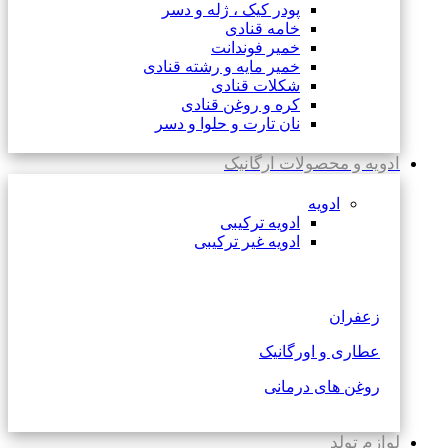
پودر کیک ، ژله و دسر
خامه قنادی
خمیر فوندانت
خمیر مایه و رشته قنادی
شکلات قنادی
کره و روغن قنادی
نان تارت و حلوا و دسر
ادویه و محصولات ارگانیک
ادویه
ادویه ترکیبی
ادویه غیر ترکیبی
زعفران
عطاری و اورگانیک
روغن های درمانی
لوازم تولد