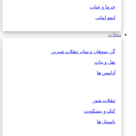
خرما و عناب
لیمو امانی
تنقلات
گز، سوهان و سایر تنقلات شیرین
نقل و نبات
آدامس ها
تنقلات شور
کیک و بیسکویت
پاستیل ها