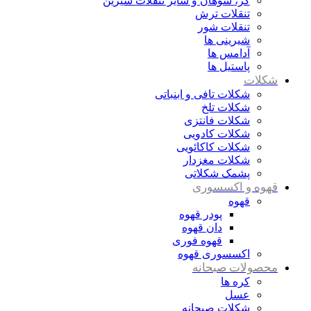
گز، سوهان و سایر تنقلات شیرین
تنقلات ترش
تنقلات شور
شیرینی ها
آدامس ها
پاستیل ها
شکلات
شکلات تافی و ابنباتی
شکلات تلخ
شکلات فانتزی
شکلات کادویی
شکلات کاکائویی
شکلات مغزدار
پشمک شکلاتی
قهوه و اکسسوری
قهوه
پودر قهوه
دان قهوه
قهوه فوری
اکسسوری قهوه
محصولات صبحانه
کره ها
عسل
شکلات صبحانه