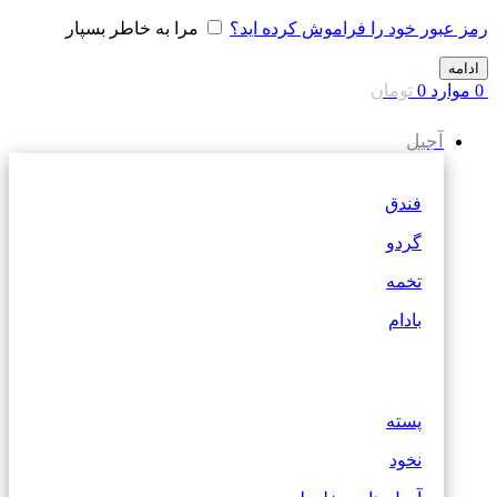
رمز عبور خود را فراموش کرده اید؟
مرا به خاطر بسپار
ادامه
0
موارد
0
تومان
آجیل
فندق
گردو
تخمه
بادام
پسته
نخود