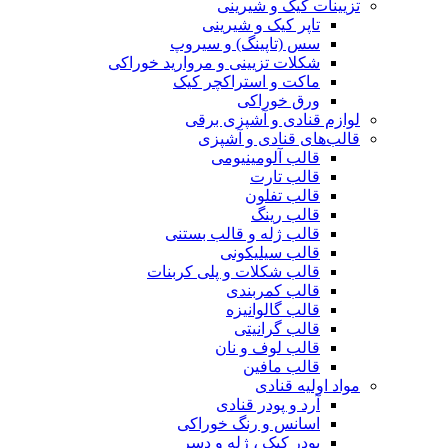
تزیینات کیک و شیرینی
تاپر کیک و شیرینی
سس (تاپینگ) و سیروپ
شکلات تزیینی و مروارید خوراکی
ماکت و استراکچر کیک
ورق خوراکی
لوازم قنادی و آشپزی برقی
قالب‌های قنادی و آشپزی
قالب آلومینیومی
قالب تارت
قالب تفلون
قالب رینگ
قالب ژله و قالب بستنی
قالب سیلیکونی
قالب شکلات و پلی کربنات
قالب کمربندی
قالب گالوانیزه
قالب گرانیتی
قالب لوف و نان
قالب مافین
مواد اولیه قنادی
آرد و پودر قنادی
اسانس و رنگ خوراکی
پودر کیک ، ژله و دسر