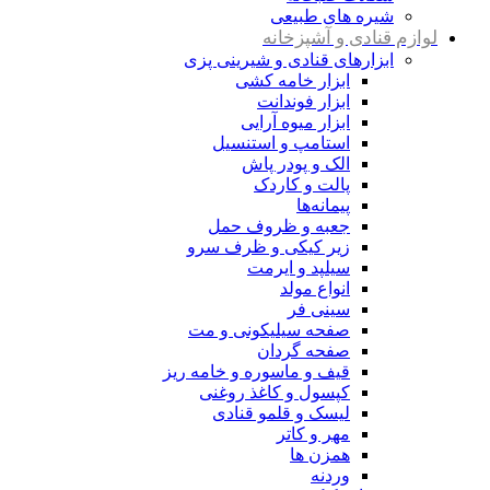
شیره های طبیعی
لوازم قنادی و آشپزخانه
ابزارهای قنادی و شیرینی پزی
ابزار خامه کشی
ابزار فوندانت
ابزار میوه آرایی
استامپ و استنسیل
الک و پودر پاش
پالت و کاردک
پیمانه‌ها
جعبه و ظروف حمل
زیر کیکی و ظرف سرو
سیلپد و ایرمت
انواع مولد
سینی فر
صفحه سیلیکونی و مت
صفحه گردان
قیف و ماسوره و خامه ریز
کپسول و کاغذ روغنی
لیسک و قلمو قنادی
مهر و کاتر
همزن ها
وردنه