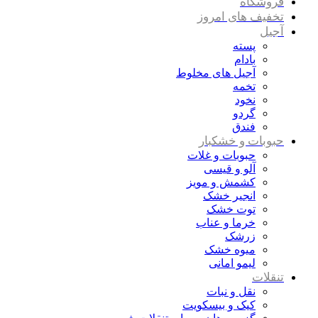
فروشگاه
تخفیف های امروز
آجیل
پسته
بادام
آجیل های مخلوط
تخمه
نخود
گردو
فندق
حبوبات و خشکبار
حبوبات و غلات
آلو و قیسی
کشمش و مویز
انجیر خشک
توت خشک
خرما و عناب
زرشک
میوه خشک
لیمو امانی
تنقلات
نقل و نبات
کیک و بیسکویت