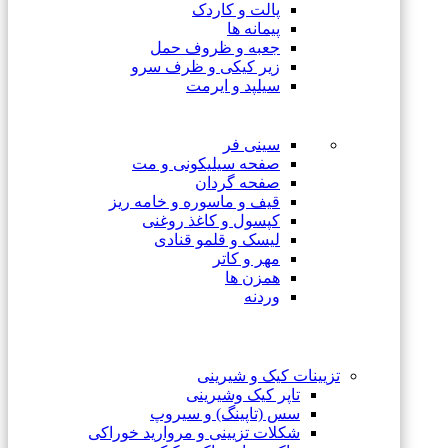
پالت و کاردک
پیمانه ها
جعبه و ظروف حمل
زیر کیکی و ظرف سرو
سیلپد و ایرمت
سینی فر
صفحه سیلیکونی و مت
صفحه گردان
قیف و ماسوره و خامه ریز
کپسول و کاغذ روغنی
لیسک و قلمو قنادی
مهر و کاتر
همزن ها
وردنه
تزیینات کیک و شیرینی
تاپر کیک وشیرینی
سس (تاپینگ) و سیروپ
شکلات تزیینی و مروارید خوراکی