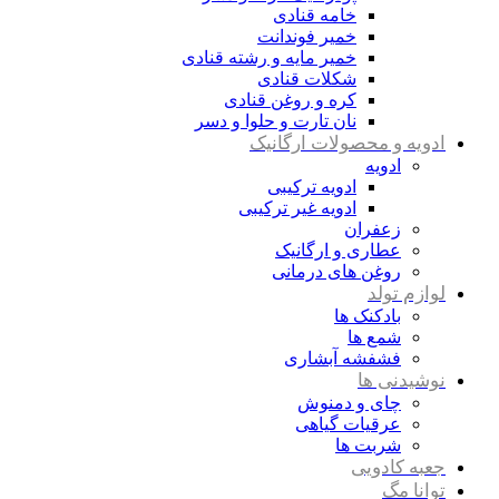
خامه قنادی
خمیر فوندانت
خمیر مایه و رشته قنادی
شکلات قنادی
کره و روغن قنادی
نان تارت و حلوا و دسر
ادویه و محصولات ارگانیک
ادویه
ادویه ترکیبی
ادویه غیر ترکیبی
زعفران
عطاری و ارگانیک
روغن های درمانی
لوازم تولد
بادکنک ها
شمع ها
فشفشه آبشاری
نوشیدنی ها
چای و دمنوش
عرقیات گیاهی
شربت ها
جعبه کادویی
توانا مگ