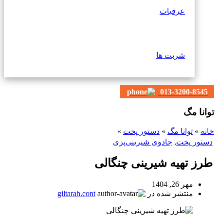
عرقیات
شربت ها
013-3200-8545
توانا مگ
خانه
»
توانا مگ
»
دستور پخت
»
دستور پخت
,
جادوی شیرینی‌پزی
طرز تهیه شیرینی چنگالی
مهر 26, 1404
منتشر شده در
giltarah.cont