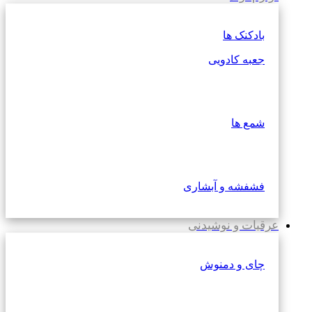
بادکنک ها
جعبه کادویی
شمع ها
فشفشه و آبشاری
عرقیات و نوشیدنی
چای و دمنوش