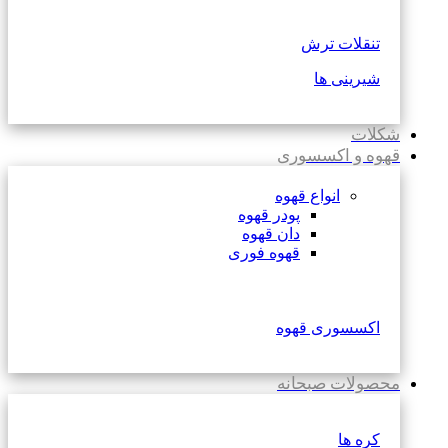
تنقلات ترش
شیرینی ها
شکلات
قهوه و اکسسوری
انواع قهوه
پودر قهوه
دان قهوه
قهوه فوری
اکسسوری قهوه
محصولات صبحانه
کره ها