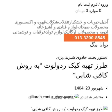
ورود / فرم ثبت نام
0
موارد
0
تومان
آجیل
حبوبات و خشکبار
تنقلات
شکلات
قهوه و اکسسوری
محصولات صبحانه
لوازم قنادی و آشپزخانه
ادویه و محصولات ارگانیک
لوازم تولد
عرقیات و نوشیدنی
013-3200-8545
توانا مگ
دستور پخت
,
جادوی شیرینی‌پزی
طرز تهیه کیک ردولوت “به روش
کافی شاپی”
شهریور 23, 1404
منتشر شده در
giltarah.cont