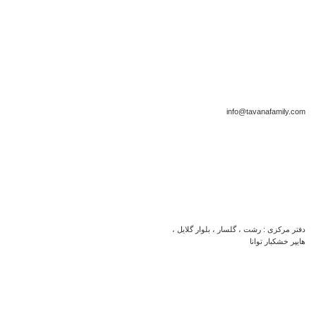
info@tavanafamily.com
دفتر مرکزی : رشت ، گلسار ، بلوار گلایل ،
هایپر خشکبار توانا