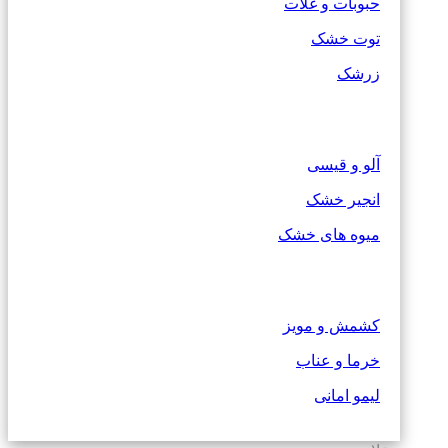
حبوبات و غلات
توت خشک
زرشک
آلو و قیسی
انجیر خشک
میوه های خشک
کشمش و مویز
خرما و عناب
لیمو امانی