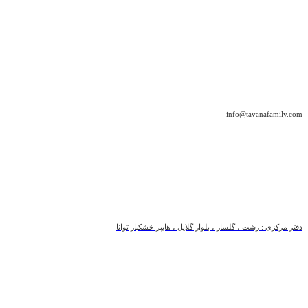
info@tavanafamily.com
دفتر مرکزی : رشت ، گلسار ، بلوار گلایل ، هایپر خشکبار توانا