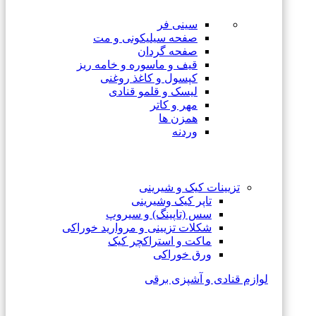
سینی فر
صفحه سیلیکونی و مت
صفحه گردان
قیف و ماسوره و خامه ریز
کپسول و کاغذ روغنی
لیسک و قلمو قنادی
مهر و کاتر
همزن ها
وردنه
تزیینات کیک و شیرینی
تاپر کیک وشیرینی
سس (تاپینگ) و سیروپ
شکلات تزیینی و مروارید خوراکی
ماکت و استراکچر کیک
ورق خوراکی
لوازم قنادی و آشپزی برقی