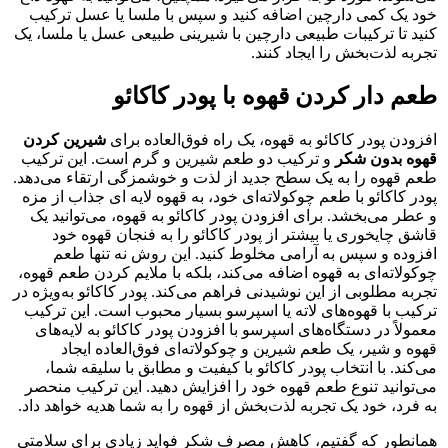
خود یک کمی دارچین اضافه کنید و سپس با ملسا یا عسل ترکیب
کنید تا ترکیبات طبیعی دارچین با شیرینی طبیعی عسل یا ملسا، یک
تجربه لذت‌بخش را ایجاد کنند.
طعم دار کردن قهوه با پودر کاکائو
افزودن پودر کاکائو به قهوه، یک راه فوق‌العاده برای
شیرین کردن
قهوه بدون شکر
و ترکیب دو طعم شیرین و گرم است. این ترکیب
طعم قهوه را به یک سطح جدید از لذت و خوشمزگی ارتقاء می‌دهد.
پودر کاکائو با طعم چوکولاته‌ای خود، به قهوه لایه ای جذاب از مزه
و عطر می‌بخشد. برای افزودن پودر کاکائو به قهوه، می‌توانید یک
قاشق چایخوری یا بیشتر از پودر کاکائو را به فنجان قهوه خود
افزوده و سپس به آرامی مخلوط کنید. این روش نه تنها طعم
چوکولاته‌ای به قهوه اضافه می‌کند، بلکه با ملایم کردن طعم قهوه،
تجربه مطلوبی از این نوشیدنی فراهم می‌کند. پودر کاکائو به‌ویژه در
ترکیب با قهوه‌های لاته یا اسپرسو بسیار محبوب است. این ترکیب
معمولاً در دستگاه‌های اسپرسو با افزودن پودر کاکائو به لایه‌های
قهوه و شیر، یک طعم شیرین و چوکولاته‌ای فوق‌العاده ایجاد
می‌کند. با انتخاب پودر کاکائو با کیفیت و مطابق با سلیقه شما،
می‌توانید تنوع طعم قهوه خود را افزایش دهید. این ترکیب منحصر
به فرد، خود یک تجربه لذت‌بخش از قهوه را به شما هدیه خواهد داد.
همانطور که گفتیم، کاهش مصرف شکر فواید زیادی برای سلامتی