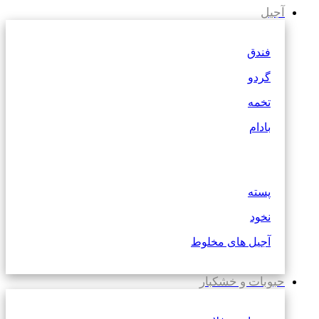
آجیل
فندق
گردو
تخمه
بادام
پسته
نخود
آجیل های مخلوط
حبوبات و خشکبار