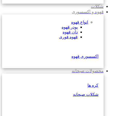
شکلات
قهوه و اکسسوری
انواع قهوه
پودر قهوه
دان قهوه
قهوه فوری
اکسسوری قهوه
محصولات صبحانه
کره ها
شکلات صبحانه