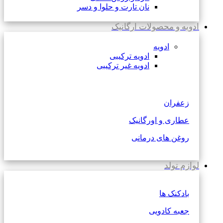
نان تارت و حلوا و دسر
ادویه و محصولات ارگانیک
ادویه
ادویه ترکیبی
ادویه غیر ترکیبی
زعفران
عطاری و اورگانیک
روغن های درمانی
لوازم تولد
بادکنک ها
جعبه کادویی