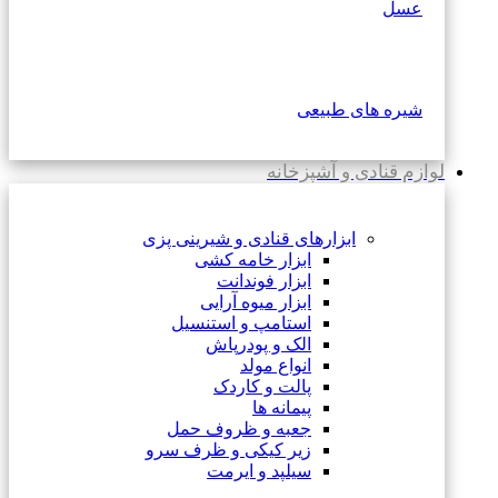
عسل
شیره های طبیعی
لوازم قنادی و آشپزخانه
ابزارهای قنادی و شیرینی پزی
ابزار خامه کشی
ابزار فوندانت
ابزار میوه آرایی
استامپ و استنسیل
الک و پودرپاش
انواع مولد
پالت و کاردک
پیمانه ها
جعبه و ظروف حمل
زیر کیکی و ظرف سرو
سیلپد و ایرمت