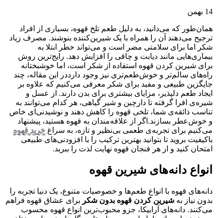
14
بهمن
همان‌طور که می‌دانید، به دلیل طعم تلخ قهوه، بسیاری از افراد
ترجیح می‌دهند آن را همراه با یک شیرین‌کننده بنوشند. مصرف زیاد
شکر اما برای سلامتی مضر است و می‌تواند خطر ابتلا به
بیماری‌هایی مانند دیابت و چاقی را افزایش دهد. رایج‌ترین روش
برای شیرین کردن قهوه استفاده از شکر است، اما خوشبختانه
راه‌های سالم‌تر و خوش‌طعم‌تری نیز وجود دارددر این مقاله، چند
جایگزین طبیعی و مفید برای شکر معرفی می‌کنیم که علاوه بر
ایجاد طعم دلپذیر، مزایای بیشتری برای بدن دارند. از عسل و
شیره‌ی افرا گرفته تا دارچین و شیر گیاهی، هر کدام می‌توانند به
تناسب ذائقه‌ی شما، تلخی قهوه را کاهش دهند و نوشیدنی‌ای خاص
و خوش‌عطر بسازند.اگر از علاقه‌مندان به قهوه هستید، پیشنهاد
می‌کنیم برای تجربه‌ی طعمی بی‌نظیر و تازه، به سراغ
خرید قهوه
باکیفیت بروید تا بتوانید بهترین ترکیب را با افزودنی‌های طبیعی
امتحان کنید و از هر فنجان قهوه نهایت لذت را ببرید.
انواع دانه‌های شیرین قهوه
دانه‌های قهوه با انواع طعم‌ها و خصوصیات متنوع، یک دنیا تجربه را
بدون نیاز به
شیرین کردن قهوه بدون شکر
برای عشاق قهوه فراهم
می‌کنند. دانه‌های آرابیکا، جزو محبوب‌ترین انواع قهوه محسوب