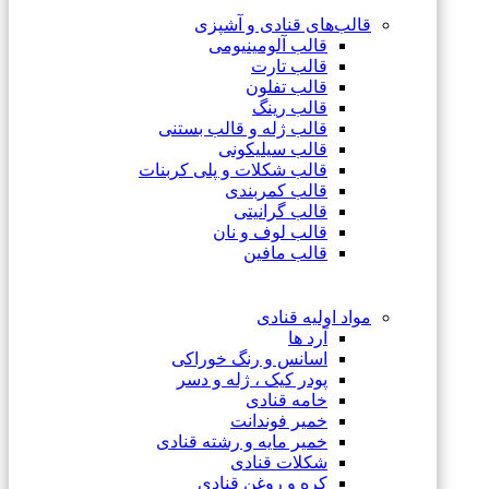
قالب‌های قنادی و آشپزی
قالب آلومینیومی
قالب تارت
قالب تفلون
قالب رینگ
قالب ژله و قالب بستنی
قالب سیلیکونی
قالب شکلات و پلی کربنات
قالب کمربندی
قالب گرانیتی
قالب لوف و نان
قالب مافین
مواد اولیه قنادی
آرد ها
اسانس و رنگ خوراکی
پودر کیک ، ژله و دسر
خامه قنادی
خمیر فوندانت
خمیر مایه و رشته قنادی
شکلات قنادی
کره و روغن قنادی