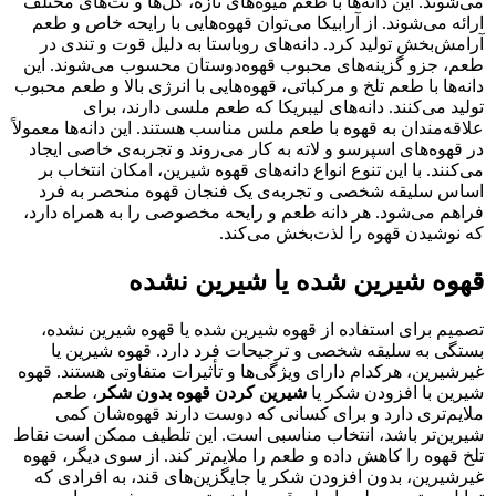
می‌شوند. این دانه‌ها با طعم میوه‌های تازه، گل‌ها و نت‌های مختلف
ارائه می‌شوند. از آرابیکا می‌توان قهوه‌هایی با رایحه خاص و طعم
آرامش‌بخش تولید کرد. دانه‌های روباستا به دلیل قوت و تندی در
طعم، جزو گزینه‌های محبوب قهوه‌دوستان محسوب می‌شوند. این
دانه‌ها با طعم تلخ و مرکباتی، قهوه‌هایی با انرژی بالا و طعم محبوب
تولید می‌کنند. دانه‌های لیبریکا که طعم ملسی دارند، برای
علاقه‌مندان به قهوه با طعم ملس مناسب هستند. این دانه‌ها معمولاً
در قهوه‌های اسپرسو و لاته به کار می‌روند و تجربه‌ی خاصی ایجاد
می‌کنند. با این تنوع انواع دانه‌های قهوه شیرین، امکان انتخاب بر
اساس سلیقه شخصی و تجربه‌ی یک فنجان قهوه منحصر به فرد
فراهم می‌شود. هر دانه طعم و رایحه مخصوصی را به همراه دارد،
که نوشیدن قهوه را لذت‌بخش می‌کند.
قهوه شیرین شده یا شیرین نشده
تصمیم برای استفاده از قهوه شیرین شده یا قهوه شیرین نشده،
بستگی به سلیقه شخصی و ترجیحات فرد دارد. قهوه شیرین یا
غیرشیرین، هرکدام دارای ویژگی‌ها و تأثیرات متفاوتی هستند. قهوه
شیرین با افزودن شکر یا
شیرین کردن قهوه بدون شکر
، طعم
ملایم‌تری دارد و برای کسانی که دوست دارند قهوه‌شان کمی
شیرین‌تر باشد، انتخاب مناسبی است. این تلطیف ممکن است نقاط
تلخ قهوه را کاهش داده و طعم را ملایم‌تر کند. از سوی دیگر، قهوه
غیرشیرین، بدون افزودن شکر یا جایگزین‌های قند، به افرادی که