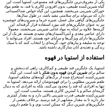
یکی از معروف‌ترین جایگزین‌های قند مصنوعی، استویا است. این
گیاه شیرین‌کننده طبیعی، بدون افزودن کالری یا قند، به طعم مواد
خوراکی شیرینی می‌بخشد. همچنین، این گیاه خواص ضد‌اکسیدانی
دارد که می‌تواند برای سلامتی مفید باشد. در طول سال‌ها،
جایگزین‌های گیاهی مثل عسل، شیره خرما و سیروپ‌های خوشمزه
نیز به عنوان جایگزین‌های قند مورد استفاده قرار گرفته‌اند. این
گزینه‌ها علاوه بر اینکه به مواد غذایی شیرینی می‌بخشند، معمولاً
دارای عناصر مغذی و آنتی‌اکسیدان‌های مفیدی هستند. هر یک از این
جایگزین‌ها دارای ویژگی‌ها و مزایای خود هستند. افراد می‌توانند با
توجه به سلیقه و نیازهای خود، گزینه‌ای را انتخاب کنند که با سبک
زندگی و تغذیه‌ی آنان سازگاری داشته باشد.
استفاده از استویا در قهوه
استویا، یک جایگزین قند طبیعی و کم‌کالری، راهی لذت‌بخش و
سالم برای
شیرین کردن قهوه بدون شکر
یا قند است. این گیاه
شیرین‌کننده، استخراج شده از برگ‌های گونه‌های مختلف استویا،
طعم شیرین مطلوبی را برای قهوه‌نوشان ارائه می‌دهد. استویا نه
تنها به افرادی که قند را محدود می‌کنند، بلکه به افرادی که به دنبال
گزینه‌ای سالم و با کمترین کالری هستند، مناسب است. این
شیرین‌کننده طبیعی قدرت شیرینی بالایی دارد و به مقدار کمتری
نیاز دارید تا به مقدار مشابهی از قند برسید. برخلاف بعضی از
جایگزین‌های شیرین دیگر که ممکن است بوی و یا طعم دارویی