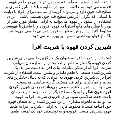
داشته باشند، استویا به طور عمده بدون اثر جانبی در طعم قهوه
افزوده می‌شود. به علاوه، استویا در مقایسه با قند، تاثیر کمتری بر
سطح قند خون دارد و می‌تواند گزینه‌ای مناسب برای افراد با دیابت
یا کسانی که نگران افزایش سطح قند خون هستند، باشد. برای
استفاده از استویا در قهوه، می‌توانید به آرامی مقدار مورد نظر از
پودر یا قطره‌های مایع استویا به قهوه افزوده و با قاشق یا قهوه‌ساز
مخلوط کنید. این روش نه تنها به قهوه شیرینی طبیعی می‌بخشد
بلکه از فواید بهداشتی استویا نیز بهره‌مند می‌شود.
شیرین کردن قهوه با شربت افرا
استفاده از شربت افرا به عنوان یک جایگزین طبیعی برای شیرین
کردن قهوه، یک تجربه خاص و لذت‌بخش را به ارمغان می‌آورد.
شربت افرا که از شکر مثلثیات نبات افرا به دست می‌آید، یک
شیرین‌کننده طبیعی با طعم دلپذیر و ملس است. استفاده از شربت
افرا برای شیرین کردن قهوه، به افرادی که به دنبال جایگزین‌های
سالم و کم‌کالری برای قند هستند، گزینه مناسبی محسوب
می‌شود. این شیرین‌کننده طبیعی می‌تواند تجربه‌ی
شیرین کردن
قهوه بدون شکر
را به یک سطح دیگر از لذت برساند و همزمان
باعث حفظ سلامتی شود. برای افزودن شربت افرا به قهوه،
می‌توانید به دلخواه مقداری از این شیرین‌کننده را به فنجان قهوه
خود اضافه کنید. با مخلوط کردن به آرامی، شربت افرا به طعم
قهوه شیرینی ملسی افزوده و به نوشیدنی خود یک لمسه طعم