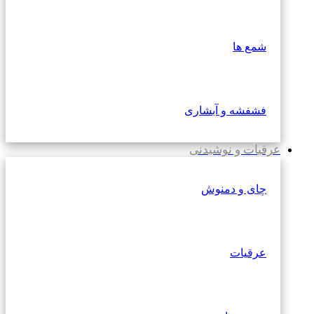
شمع ها
فشفشه و آبشاری
عرقیات و نوشیدنی
چای و دمنوش
عرقیات