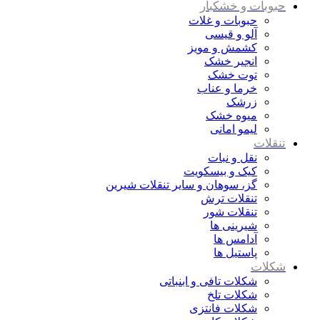
حبوبات و خشکبار
حبوبات و غلات
آلو و قیسی
کشمش و مویز
انجیر خشک
توت خشک
خرما و عناب
زرشک
میوه خشک
لیمو امانی
تنقلات
نقل و نبات
کیک و بیسکویت
گز، سوهان و سایر تنقلات شیرین
تنقلات ترش
تنقلات شور
شیرینی ها
آدامس ها
پاستیل ها
شکلات
شکلات تافی و ابنباتی
شکلات تلخ
شکلات فانتزی