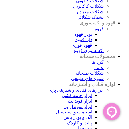
شکلات کادویی
شکلات کاکائویی
شکلات مغزدار
پشمک شکلاتی
قهوه و اکسسوری
قهوه
پودر قهوه
دان قهوه
قهوه فوری
اکسسوری قهوه
محصولات صبحانه
کره ها
عسل
شکلات صبحانه
شیره های طبیعی
لوازم قنادی و آشپزخانه
ابزارهای قنادی و شیرینی پزی
ابزار خامه کشی
ابزار فوندانت
ابزار میوه آرایی
استامپ و استنسیل
الک و پودر پاش
پالت و کاردک
پیمانه‌ها