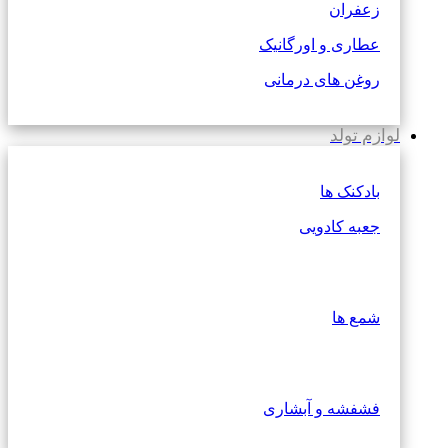
زعفران
عطاری و اورگانیک
روغن های درمانی
لوازم تولد
بادکنک ها
جعبه کادویی
شمع ها
فشفشه و آبشاری