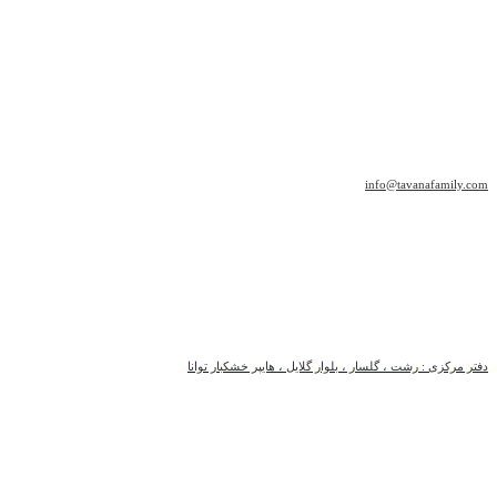
info@tavanafamily.com
دفتر مرکزی : رشت ، گلسار ، بلوار گلایل ، هایپر خشکبار توانا