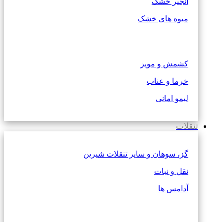
انجیر خشک
میوه های خشک
کشمش و مویز
خرما و عناب
لیمو امانی
تنقلات
گز، سوهان و سایر تنقلات شیرین
نقل و نبات
آدامس ها