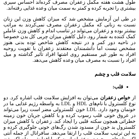
طول هشت هفته مکمل زعفران مصرف کرده‌اند احساس سیری
بیشتری را تجربه کرده و کمتر به سمت میان وعده غذایی رفته‌اند.
در طی این آزمایش مشخص شد که میزان کاهش وزن این زنان
نسبت به زنانی که مکمل زعفران مصرف نمی‌کردند به مراتب
بیشتر بوده و زعفران می‌تواند در تناسب اندام و کاهش وزن عاملی
کمک کننده به شمار رود. دلیل کاهش میزان چربی کل بدن خصوصاً
در ناحیه دور کمر و در نتیجه کاهش شاخص توده بدنی هنوز
مشخص نیست اما دانشمندان معتقدند زعفران با تقویت روحیه
افراد به طور غیر مستقیم روی اشتها افراد تأثیر گذاشته و میل
افراد را نسبت به مصرف میان وعده کاهش می‌دهد.
سلامت قلب و چشم
قلب:
از
خواص زعفران
می‌توان به افزایش سلامت قلب اشاره کرد. دو
نوع کلسترول با نام‌های HDL و LDL به واسطه رژیم غذایی ما در
خونمان وجود دارد. LDL خون کلسترولی مضر است زیرا می‌تواند
در عروق خونی قلب رسوب کرده و با کاهش جریان خون زمینه
خطراتی همچون سکته قلبی را ایجاد کند. زعفران با کاهش میزان
کلسترول بد خون از مسدود شدن رگ‌های خونی جلوگیری کرده و
به این ترتیب سلامت قلب را ارتقا می‌دهد. سافرانال از جمله آنتی
اکسیدان‌های موجود در زعفران است که با افزایش میزان اکسیژن