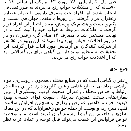
طی یک کارآزمایی ۲۸ روزه ۶۳ بزرگسال سالم ۱۸ تا
۷۰ساله که از مشکلات خواب رنج می‌بردند به طور تصادفی
انتخاب شدند. این افراد تحت مصرف دارویی با عنوان عصاره
زعفران قرار گرفتند. در روزهای هفتم، چهاردهم، بیست و
یکم و بیست و هشتم یک پرسش‌نامه در اختیار این افراد قرار
گرفت تا اطلاعات مربوط به خواب خود را ثبت کنند و در
نهایت مشخص شد با مصرف ۱۴ میلی گرم زعفران دو بار
در روز اختلالات خواب بهبود پیدا می‌کنند؛ این بهبود در ۵۵ نفر
از شرکت کنندگان این آزمایش مورد اثبات قرار گرفت. این
تحقیقات به منظور تولید دارویی گیاهی برای بزرگسالانی بود
که از اختلالات خواب رنج می‌بردند.
جمع بندی
زعفران گیاهی است که در صنایع مختلف همچون داروسازی، مواد
آرایشی بهداشتی، صنایع غذایی و غیره کاربرد دارد. در این مقاله در
ارتباط با خواص مختلف زعفران صحبت کردیم. پیشگیری از بروز
بیماری‌هایی سخت همچون سرطان، تقویت قوای جنسی، بهبود
کیفیت خواب، کاهش عوارض بارداری و همچنین افزایش سلامت
قلب، مغز، ریه و پوست از جمله
خواص زعفران‌اند
که در این مقاله
به آن‌ها پرداختیم. این گیاه ارزشمند گران قیمت است اما با توجه به
خواص فراوانش این قیمت می‌تواند قابل توجیه و عقلانی‌تر به نظر
برسد.