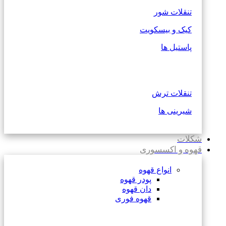
تنقلات شور
کیک و بیسکویت
پاستیل ها
تنقلات ترش
شیرینی ها
شکلات
قهوه و اکسسوری
انواع قهوه
پودر قهوه
دان قهوه
قهوه فوری