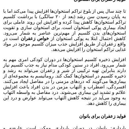
تا چند سال پس از بلوغ تراکم استخوان‌ها افزایش پیدا می‌کند اما با
به پایان رسیدن سن رشد (بعد از ۲۰ سالگی) با برداشت کلسیم
تراکم استخوان‌ها کاهش پیدا کرده و افزایش این روند عاملی برای
ایجاد بیماری پوکی استخوان است. برای استخوان سازی و تقویت
استخوان‌های بدن کلسیم از مهم‌ترین عناصر به شمار می‌رود.
کاهش احتمال ابتلا به پوکی استخوان از
خواص زعفران
است در
واقع زعفران از طریق افزایش جذب میزان کلسیم موجود در مواد
غذایی تراکم استخوان را افزایش می‌دهد.
افزایش ذخیره کلسیم استخوان‌ها در دوران کودکی امری مهم به
شمار می‌رود. افراد در سنین کودکی مدام نیاز به جذب کلسیم نیاز
دارند بنابراین تهیه ترکیبی از شیر و زعفران می‌تواند به رشد و
ذخیره کلسیم در استخوان‌ها کمک کند. روماتیسم به مجموعه‌ای از
بیماری‌ها می‌گویند که دردهای مزمنی را در مفاصل ایجاد می‌کنند.
افسردگی، اضطراب و التهاب مزمن در بدن افراد باعث افزایش
علائم و تشدید این بیماری می‌شوند. درد مفاصل به واسطه التهاب
به وجود می‌آید در نتیجه کاهش التهاب می‌تواند عوارض و درد این
بیماری را کاهش دهد.
فواید زعفران برای بانوان
بارداری: بانوان در دوران بارداری ممکن است عارضه و