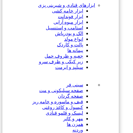
ابزارهای قنادی و شیرینی پزی
ابزار خامه کشی
ابزار فوندانت
ابزار میوه آرایی
استامپ و استنسیل
الک و پودرپاش
انواع مولد
پالت و کاردک
پیمانه ها
جعبه و ظروف حمل
زیر کیکی و ظرف سرو
سیلپد و ایرمت
سینی فر
صفحه سیلیکونی و مت
صفحه گردان
قیف و ماسوره و خامه ریز
کپسول و کاغذ روغنی
لیسک و قلمو قنادی
مهر و کاتر
همزن ها
وردنه