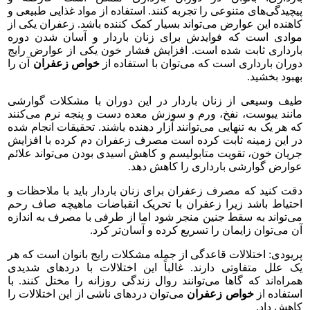
پیچیدگی‌های متنوعی را تجربه کنند. استفاده از مواد غذایی طبیعی و
کاهنده این عوارض می‌تواند بسیار کمک کننده باشد. زعفران یکی از
موادی است که فوایدش برای زنان باردار و آسان شدن دوره
بارداری ثابت شده است. افزایش فشار خون یکی از عوارض رایج
دوران بارداری است که می‌توان با استفاده از
خواص زعفران
آن را
بهبود بخشید.
طیف وسیعی از زنان باردار در این دوران با مشکلات گوارشی
مانند یبوست، نفخ، ورم و سوزش معده دست و پنجه نرم می‌کنند
که هر یک به تنهایی می‌توانند آزار دهنده باشند. تحقیقات انجام شده
در این زمینه ثابت کرده است مصرف زعفران دم کرده با افزایش
جریان خون، تقویت متابولیسم و کاهش اسیدی بودن می‌تواند علائم
عوارض گوارشی بارداری را کاهش دهد.
دقت کنید که مصرف زعفران برای زنان باردار باید با ملاحظات و
احتیاط باشد زیرا زعفران با تحریک انقباضات ماهیچه صاف رحم
می‌تواند به سقط جنین منجر شود اما از طرفی با مصرف به اندازه
آن می‌توان زایمان را تسریع کرده و آسان‌تر کرد.
پریودی: اختلالات قاعدگی از جمله مشکلات رایج بانوان است که هر
یک علل متفاوتی دارند. غالباً این اختلالات با دردهای شدیدی
همراه‌اند که گاها می‌توانند روال زندگی روزانه را مختل کنند. با
استفاده از
خواص زعفران
می‌توان دردهای ناشی از این اختلالات را
کاهش داد.