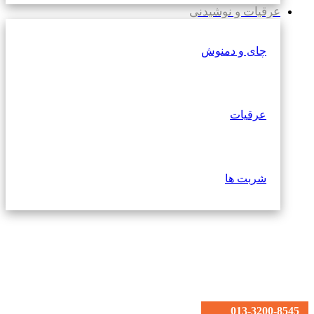
عرقیات و نوشیدنی
چای و دمنوش
عرقیات
شربت ها
013-3200-8545