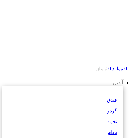
0
موارد
0
تومان
آجیل
فندق
گردو
تخمه
بادام