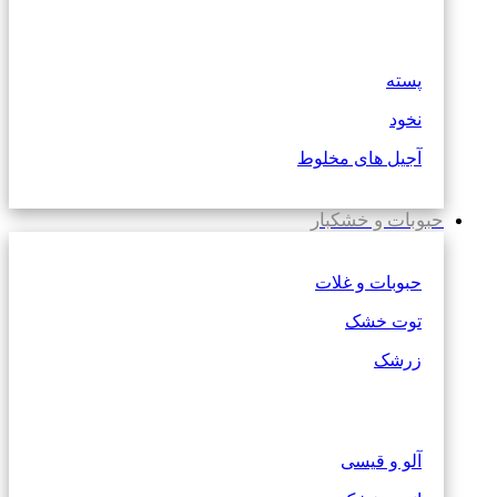
پسته
نخود
آجیل های مخلوط
حبوبات و خشکبار
حبوبات و غلات
توت خشک
زرشک
آلو و قیسی