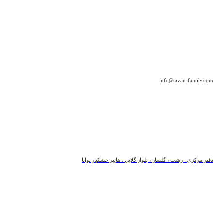
info@tavanafamily.com
دفتر مرکزی : رشت ، گلسار ، بلوار گلایل ، هایپر خشکبار توانا