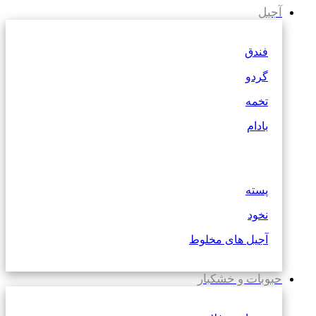
آجیل
فندق
گردو
تخمه
بادام
پسته
نخود
آجیل های مخلوط
حبوبات و خشکبار