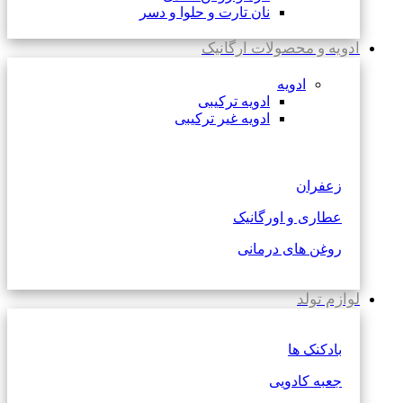
نان تارت و حلوا و دسر
ادویه و محصولات ارگانیک
ادویه
ادویه ترکیبی
ادویه غیر ترکیبی
زعفران
عطاری و اورگانیک
روغن های درمانی
لوازم تولد
بادکنک ها
جعبه کادویی