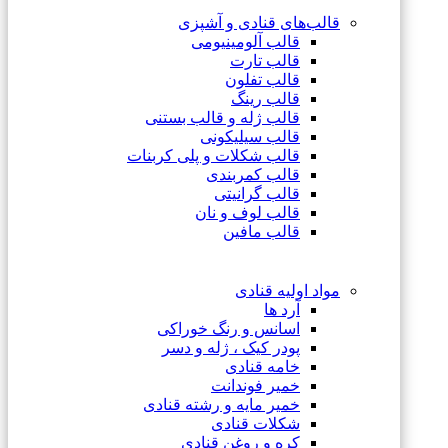
قالب‌های قنادی و آشپزی
قالب آلومینیومی
قالب تارت
قالب تفلون
قالب رینگ
قالب ژله و قالب بستنی
قالب سیلیکونی
قالب شکلات و پلی کربنات
قالب کمربندی
قالب گرانیتی
قالب لوف و نان
قالب مافین
مواد اولیه قنادی
آرد ها
اسانس و رنگ خوراکی
پودر کیک ، ژله و دسر
خامه قنادی
خمیر فوندانت
خمیر مایه و رشته قنادی
شکلات قنادی
کره و روغن قنادی