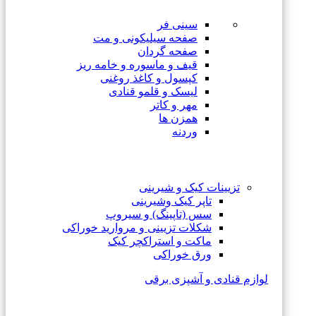
سینی فر
صفحه سیلیکونی و مت
صفحه گردان
قیف و ماسوره و خامه ریز
کپسول و کاغذ روغنی
لیسک و قلمو قنادی
مهر و کاتر
همزن ها
وردنه
تزیینات کیک و شیرینی
تاپر کیک وشیرینی
سس (تاپینگ) و سیروپ
شکلات تزیینی و مروارید خوراکی
ماکت و استراکچر کیک
ورق خوراکی
لوازم قنادی و آشپزی برقی