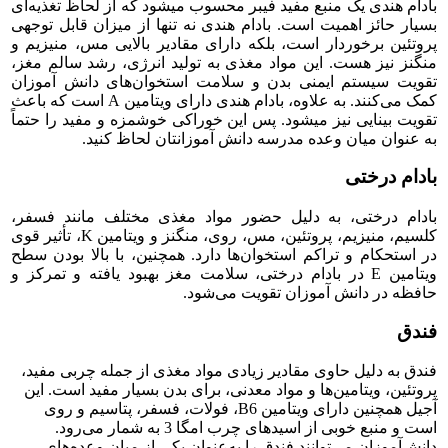
بادام هندی یک منبع مفید فیبر محسوب می­شود که از لحاظ تغذیه‌ای
بسیار حائز اهمیت است. بادام هندی نه تنها از میزان قابل توجهی
پروتئین برخوردار است، بلکه دارای مقادیر بالایی مس، منیزیم و
منگنز نیز هست. این مواد مغذی به تولید انرژی، رشد سالم مغز،
تقویت سیستم ایمنی بدن و سلامت استخوان‌های دانش آموزان
کمک می‌کنند. به علاوه، بادام هندی دارای ویتامین A است که باعث
تقویت بینایی نیز می­شود. پس این خوراکی خوشمزه و مفید را حتماً
به عنوان میان وعده مدرسه دانش آموزانتان لحاظ کنید.
بادام درختی
بادام درختی، به دلیل حضور مواد مغذی مختلف مانند فسفر،
کلسیم، منیزیم، پروتئین، مس، روی، منگنز و ویتامین K، تأثیر قوی
در استحکام و تراکم استخوان‌ها دارد. همچنین، با بالا بودن سطح
ویتامین E در بادام درختی، سلامت مغز بهبود یافته و تمرکز و
حافظه در دانش آموزان تقویت می‌شود.
فندق
فندق به دلیل حاوی مقادیر زیادی مواد مغذی از جمله چربی مفید،
پروتئین، ویتامین‌ها و مواد معدنی، برای بدن بسیار مفید است. این
آجیل همچنین دارای ویتامین B6، فولات، فسفر، پتاسیم و روی
است و منبع خوبی از اسیدهای چرب امگا 3 به شمار می‌رود.
دانش‌آموزان می‌توانند فندق را به‌عنوان یکی از میان وعده‌های