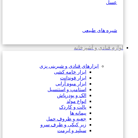
عسل
شیره های طبیعی
لوازم قنادی و آشپزخانه
ابزارهای قنادی و شیرینی پزی
ابزار خامه کشی
ابزار فوندانت
ابزار میوه آرایی
استامپ و استنسیل
الک و پودرپاش
انواع مولد
پالت و کاردک
پیمانه ها
جعبه و ظروف حمل
زیر کیکی و ظرف سرو
سیلپد و ایرمت