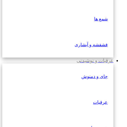
شمع ها
فشفشه و آبشاری
عرقیات و نوشیدنی
چای و دمنوش
عرقیات