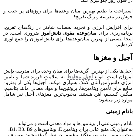
در طول روز جلوگیری کند.
استراحت با طعم بهترین میان وعده‌ها برای روزهای پر جنب و
جوش در مدرسه و زنگ تفریح!
برای افزایش انرژی و تجربه لحظات شادتر در زنگ‌های تفریح،
برنامه‌ریزی برای
میان‌وعده مقوی دانش‌آموز
ضروری است. در
اینجا لیستی از بهترین میان‌وعده‌ها برای دانش‌آموزان را جمع آوری
کرده‌ایم.
آجیل و مغزها
آجیل‌ها یکی از بهترین گزینه‌ها برای میان وعده برای مدرسه دانش
آموزان است. انواع
آجیل مخلوط
به سلامت فرزند شما و تأمین
انرژی دانش‌آموزانتان کمک بسیاری میکند. آجیل‌ها یکی از بهترین
منابع برای تأمین ویتامین‌ها، پروتئین‌ها و مواد معدنی مانند پتاسیم،
منگنز، ‌کلسیم، آهن هستند. محبوب‌ترین مغزهای آجیل نیز شامل
موارد زیر می­شود:
بادام‌ زمینی
بادام زمینی غنی از ویتامین‌ها و مواد معدنی است و می‌تواند
به‌عنوان یک منبع عالی برای ویتامین E، ویتامین‌های B1، B3، B9،
بیوتین، مس، منیزیم، منگنز و فسفر در نظر گرفته شود. مصرف