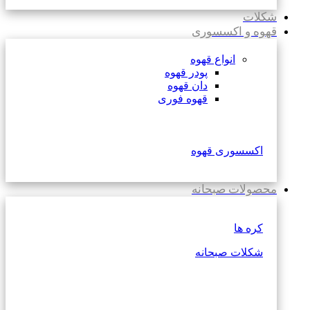
شکلات
قهوه و اکسسوری
انواع قهوه
پودر قهوه
دان قهوه
قهوه فوری
اکسسوری قهوه
محصولات صبحانه
کره ها
شکلات صبحانه