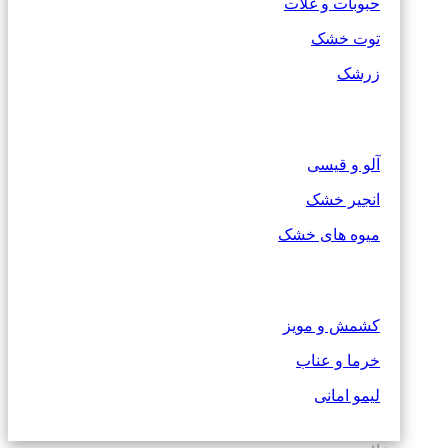
حبوبات و غلات
توت خشک
زرشک
آلو و قیسی
انجیر خشک
میوه های خشک
کشمش و مویز
خرما و عناب
لیمو امانی