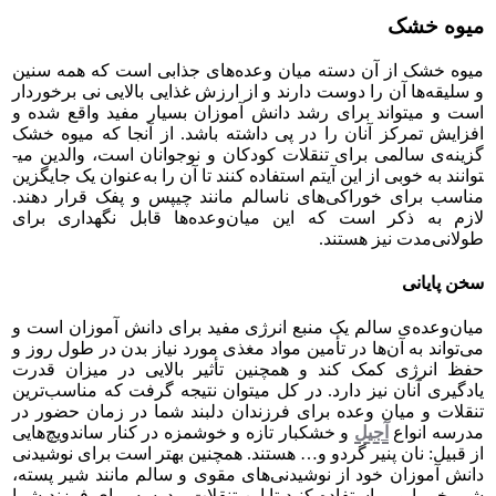
میوه خشک
میوه خشک از آن دسته میان وعده‌های جذابی است که همه سنین
و سلیقه‌ها آن را دوست دارند و از ارزش غذایی بالایی نی برخوردار
است و می­تواند برای رشد دانش آموزان بسیار مفید واقع شده و
افزایش تمرکز آنان را در پی داشته باشد. از آنجا که میوه خشک
گزینه‌ی سالمی برای تنقلات کودکان و نوجوانان است، والدین می­
توانند به خوبی از این آیتم استفاده کنند تا آن را به‌عنوان یک جایگزین
مناسب برای خوراکی‌های ناسالم مانند چیپس و پفک قرار دهند.
لازم به ذکر است که این میان‌وعده‌ها قابل نگهداری برای
طولانی‌مدت نیز هستند.
سخن پایانی
میان‌وعده‌ی سالم یک منبع انرژی مفید برای دانش آموزان است و
می‌تواند به آن‌ها در تأمین مواد مغذی مورد نیاز بدن در طول روز و
حفظ انرژی کمک کند و همچنین تأثیر بالایی در میزان قدرت
یادگیری آنان نیز دارد. در کل می­توان نتیجه گرفت که مناسب‌ترین
تنقلات و میان وعده برای فرزندان دلبند شما در زمان حضور در
مدرسه انواع
آجیل
و خشکبار تازه و خوشمزه در کنار ساندویچ‌هایی
از قبیل: نان پنیر گردو و… هستند. همچنین بهتر است برای نوشیدنی‌
دانش آموزان خود از نوشیدنی‌های مقوی و سالم مانند شیر پسته،
شیر خرما و… استفاده کنید تا این تنقلات مدرسه برای فرزند شما