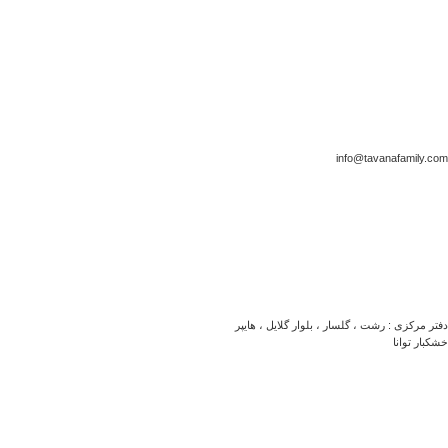
info@tavanafamily.com
دفتر مرکزی : رشت ، گلسار ، بلوار گلایل ، هایپر
خشکبار توانا