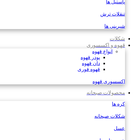
پاستیل ها
تنقلات ترش
شیرینی ها
شکلات
قهوه و اکسسوری
انواع قهوه
پودر قهوه
دان قهوه
قهوه فوری
اکسسوری قهوه
محصولات صبحانه
کره ها
شکلات صبحانه
عسل