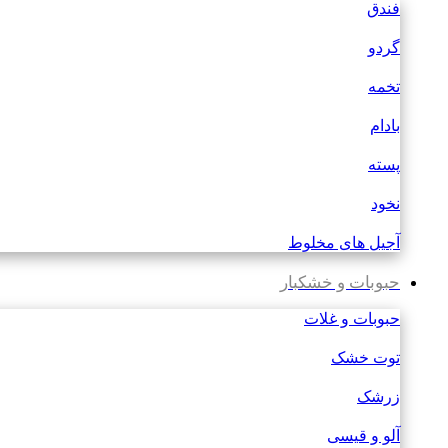
فندق
گردو
تخمه
بادام
پسته
نخود
آجیل های مخلوط
حبوبات و خشکبار
حبوبات و غلات
توت خشک
زرشک
آلو و قیسی