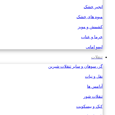
انجیر خشک
میوه های خشک
کشمش و مویز
خرما و عناب
لیمو امانی
تنقلات
گز، سوهان و سایر تنقلات شیرین
نقل و نبات
آدامس ها
تنقلات شور
کیک و بیسکویت