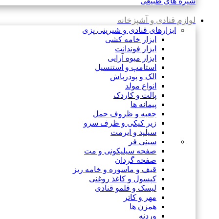
شیره های طبیعی
لوازم قنادی و آشپزخانه
ابزارهای قنادی و شیرینی پزی
ابزار خامه کشی
ابزار فوندانت
ابزار میوه آرایی
استامپ و استنسیل
الک و پودرپاش
انواع مولد
پالت و کاردک
پیمانه ها
جعبه و ظروف حمل
زیر کیکی و ظرف سرو
سیلپد و ایرمت
سینی فر
صفحه سیلیکونی و مت
صفحه گردان
قیف و ماسوره و خامه ریز
کپسول و کاغذ روغنی
لیسک و قلمو قنادی
مهر و کاتر
همزن ها
وردنه