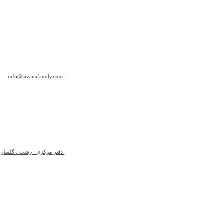
info@tavanafamily.com
دفتر مرکزی : رشت ، گلسار ، ب