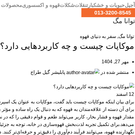
آجیل
حبوبات و خشکبار
تنقلات
شکلات
قهوه و اکسسوری
محصولات ص
013-3200-8545
توانا مگ
توانا مگ
,
سفر به دنیای قهوه
موکاپات چیست و چه کاربردهایی دارد؟
مهر 27, 1404
منتشر شده در
پابلیشر گیل طراح
12
اسفند
برای بیان اینکه موکاپات چیست باید گفت، موکاپات به عنوان یک اسپرس
برای آن دسته از علاقه‌مندان به قهوه که به دنبال یک راه ساده و مؤث
مقدار قهوه و فشار بخار، کاربر می‌تواند طعم و قوام دقیقی را که در 
می‌دهد.برای تکمیل تجربه لذت‌بخش قهوه‌سازی در خانه، توجه به جزئیا
نگهدارنده قهوه، می‌توانند فرآیند دم‌آوری را دقیق‌تر و حرفه‌ای‌تر کن