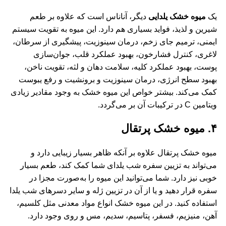
یک
میوه‌ خشک یلدایی
دیگر، آناناس است که علاوه بر طعم
شیرین و لذیذ، فواید بسیاری هم دارد. این میوه به تقویت سیستم
ایمنی، ترمیم جای زخم، درمان سینوزیت، پیشگیری از سرطان،
لاغری، کنترل فشارخون، بهبود عملکرد قلب، جوان‌سازی
پوست، بهبود عملکرد کلیه، سلامت دهان و لثه، تقویت ناخن،
بهبود سطح انرژی، درمان سینوزیت و برونشیت و رفع یبوست
کمک می‌کند. بیشتر خواص این میوه خشک به وجود مقادیر زیادی
ویتامین C در ترکیبات آن بر می‌گردد.
۴. میوه خشک پرتقال
میوه خشک پرتقال علاوه بر آنکه ظاهر بسیار زیبایی دارد و
می‌تواند به تزیین سفره شب یلدای شما کمک کند، طعم بسیار
خوبی نیز دارد. شما می‌توانید این میوه را به‌صورت مجزا در
سفره قرار دهید و یا از آن در تزیین ژله و سایر دسرهای شب یلدا
استفاده کنید. در این میوه خشک انواع مواد معدنی مثل کلسیم،
آهن، منیزیم، فسفر، پتاسیم، سدیم، مس و روی وجود دارد.