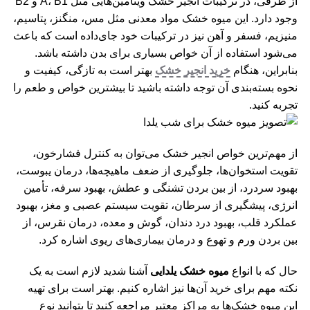
از طرفی، در ترکیبات انجیر خشک ویتامین‌هایی مثل A، B1 و B2
وجود دارد. این میوه خشک مواد معدنی مثل مس، منگنز، پتاسیم،
منیزیم، فسفر و آهن نیز در ترکیبات خود جای‌داده است که باعث
می‌شود استفاده از آن خواص بسیاری برای بدن داشته باشد.
بنابراین، هنگام
خرید انجیر خشک
بهتر است به تازگی، کیفیت و
نحوه بسته‌بندی آن توجه داشته باشید تا بیشترین خواص و طعم را
تجربه کنید.
از مهم‌ترین خواص انجیر خشک می‌توان به کنترل فشارخون،
تقویت استخوان‌ها، جلوگیری از ضعف ماهیچه‌ها، درمان یبوست،
بهبود سردرد، از بین بردن تشنگی و عطش، بهبود سرفه، تأمین
انرژی، پیشگیری از سرطان، تقویت سیستم عصبی و مغز، بهبود
عملکرد قلب، بهبود درد دندان، گوش و معده، درمان نقرس، از
بین بردن ورم و تهوع و درمان بیماری‌های ریوی اشاره کرد.
حال که با انواع
میوه خشک یلدایی
آشنا شدید لازم است به یک
نکته مهم برای خرید آن‌ها نیز اشاره کنیم. بهتر است برای تهیه
این میوه خشک‌ها به مراکز معتبر مراجعه کنید تا بتوانید نوع