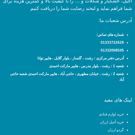
آجیل، خشکبار و شکلات و … را با کیفیت بالا و کمترین هزینه برای
شما فراهم نماید و لبخند رضایت شما را دریافت کنیم
آدرس شعبات ما:
شماره های تماس:
01333722629
01332008545
آدرس دفتر مرکزی : رشت ، گلسار ، بلوار گلایل ، هایپر توانا
شعبه 1 : رشت ، بلوار مدرس ، هایپر مارکت احمدی
شعبه 2 : رشت ، خیابان مطهری ، حاجی آباد ، هایپر مارکت احمدی شعبه حاجی
آباد
لینک های مفید
خرید لوازم قنادی
خرید آجیل ارزان
گردو ارزان