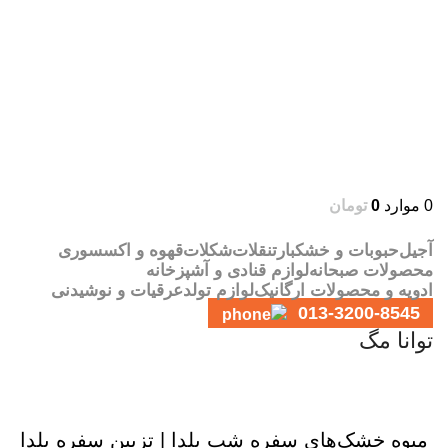
0
موارد
0
تومان
آجیل
حبوبات و خشکبار
تنقلات
شکلات
قهوه و اکسسوری
محصولات صبحانه
لوازم قنادی و آشپزخانه
ادویه و محصولات ارگانیک
لوازم تولد
عرقیات و نوشیدنی
013-3200-8545
توانا مگ
,
توانا مگ
دانستنی‌های آجیل و خشکبار
میوه خشک‌های سفره شب یلدا | تزیین سفره یلدا