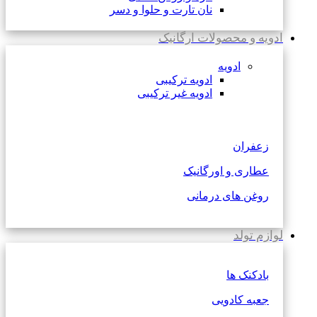
نان تارت و حلوا و دسر
ادویه و محصولات ارگانیک
ادویه
ادویه ترکیبی
ادویه غیر ترکیبی
زعفران
عطاری و اورگانیک
روغن های درمانی
لوازم تولد
بادکنک ها
جعبه کادویی