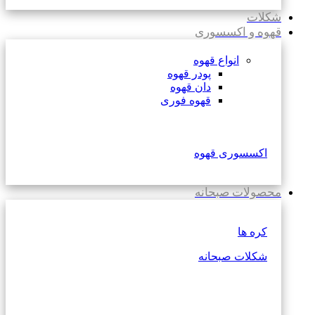
شکلات
قهوه و اکسسوری
انواع قهوه
پودر قهوه
دان قهوه
قهوه فوری
اکسسوری قهوه
محصولات صبحانه
کره ها
شکلات صبحانه