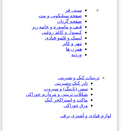
سینی فر
صفحه سیلیکونی و مت
صفحه گردان
قیف و ماسوره و خامه ریز
کپسول و کاغذ روغنی
لیسک و قلمو قنادی
مهر و کاتر
همزن ها
وردنه
تزیینات کیک و شیرینی
تاپر کیک وشیرینی
سس (تاپینگ) و سیروپ
شکلات تزیینی و مروارید خوراکی
ماکت و استراکچر کیک
ورق خوراکی
لوازم قنادی و آشپزی برقی