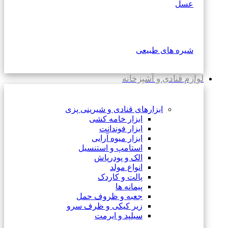
عسل
شیره های طبیعی
لوازم قنادی و آشپزخانه
ابزارهای قنادی و شیرینی پزی
ابزار خامه کشی
ابزار فوندانت
ابزار میوه آرایی
استامپ و استنسیل
الک و پودرپاش
انواع مولد
پالت و کاردک
پیمانه ها
جعبه و ظروف حمل
زیر کیکی و ظرف سرو
سیلپد و ایرمت