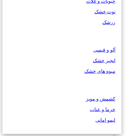
حبوبات و غلات
توت خشک
زرشک
آلو و قیسی
انجیر خشک
میوه های خشک
کشمش و مویز
خرما و عناب
لیمو امانی