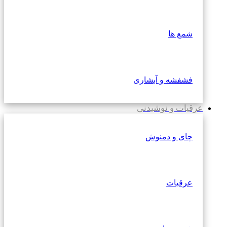
شمع ها
فشفشه و آبشاری
عرقیات و نوشیدنی
چای و دمنوش
عرقیات