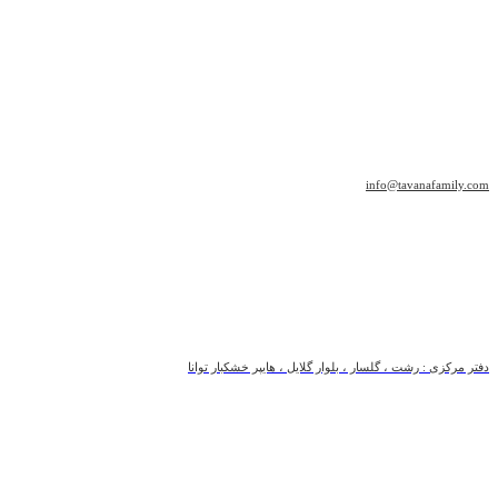
info@tavanafamily.com
دفتر مرکزی : رشت ، گلسار ، بلوار گلایل ، هایپر خشکبار توانا