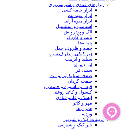
ابزارهای قنادی و شیرینی پزی
ابزار خامه کشی
ابزار فوندانت
ابزار میوه آرایی
استامپ و استنسیل
الک و پودر پاش
پالت و کاردک
پیمانه‌ها
جعبه و ظروف حمل
زیر کیکی و ظرف سرو
سیلپد و ایرمت
انواع مولد
سینی فر
صفحه سیلیکونی و مت
صفحه گردان
قیف و ماسوره و خامه ریز
کپسول و کاغذ روغنی
لیسک و قلمو قنادی
مهر و کاتر
همزن ها
وردنه
تزیینات کیک و شیرینی
تاپر کیک و شیرینی