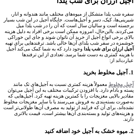
آجیل ارزان برای شب یلدا
سفره شب یلدا متشکل از میوه‌های مختلف مانند هندوانه و انار،
شیرینی‌ها، کیک، دسر و آجیل‌هاست. جایگاه آجیل در این شب بسیار
برجسته است و سالیان سال است که آن را در شب یلدا میل
می‌کردند. بااین‌حال، امروزه ممکن است برخی افراد به دلیل هزینه
بالای برخی انواع آجیل از خرید آن ناتوان شوند و جای این خوراکی
خوشمزه در سفر شب یلدای آن‌ها خالی باشد. ترفندهایی برای تهیه
آجیل ارزان برای شب یلدا
وجود دارد که به شما کمک می‌کند آجیل
با هزینه کمتری به دست شما برسد. تعدادی از این ترفندها
عبارت‌اند از:
1. آجیل مخلوط بخرید
آجیل مخلوط
معمولاً هزینه کمتری نسبت به آجیل‌های تک مانند
پسته و بادام دارد. با افزودن ترکیبات مختلف به این آجیل می‌توان
مقادیر بالایی مغزیجات را با کمترین هزینه تهیه کرد. آجیل‌هایی که
به‌صورت بسته‌بندی به فروش می‌رسند یا با سایر مغزیجات مخلوط
نشده‌اند، برای آن که فرایند از تولید به مصرف آن‌ها طولانی‌تر است
و هزینه‌های تولید و بسته‌بندی آن‌ها بیشتر است، قیمت بالاتری
دارند.
2. میوه خشک به آجیل خود اضافه کنید