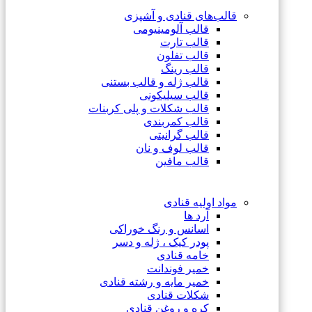
قالب‌های قنادی و آشپزی
قالب آلومینیومی
قالب تارت
قالب تفلون
قالب رینگ
قالب ژله و قالب بستنی
قالب سیلیکونی
قالب شکلات و پلی کربنات
قالب کمربندی
قالب گرانیتی
قالب لوف و نان
قالب مافین
مواد اولیه قنادی
آرد ها
اسانس و رنگ خوراکی
پودر کیک ، ژله و دسر
خامه قنادی
خمیر فوندانت
خمیر مایه و رشته قنادی
شکلات قنادی
کره و روغن قنادی