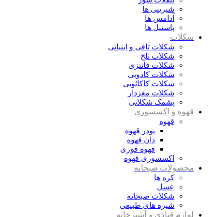
شیرینی ها
آدامس ها
پاستیل ها
شکلات
شکلات تافی و ابنباتی
شکلات تلخ
شکلات فانتزی
شکلات کادویی
شکلات کاکائویی
شکلات مغزدار
پشمک شکلاتی
قهوه و اکسسوری
قهوه
پودر قهوه
دان قهوه
قهوه فوری
اکسسوری قهوه
محصولات صبحانه
کره ها
عسل
شکلات صبحانه
شیره های طبیعی
لوازم قنادی و آشپزخانه