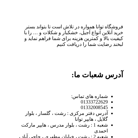
فروشگاه توانا همواره در تلاش است تا بتواند بستر
خرید آنلاین انواع آجیل، خشکبار و شکلات و … را با
کیفیت بالا و کمترین هزینه برای شما فراهم نماید و
لبخند رضایت شما را دریافت کنیم
آدرس شعبات ما:
شماره های تماس:
01333722629
01332008545
آدرس دفتر مرکزی : رشت ، گلسار ، بلوار
گلایل ، هایپر توانا
شعبه 1 : رشت ، بلوار مدرس ، هایپر مارکت
احمدی
شعبه 2 : رشت ، خیابان مطهری ، حاجی آباد ،