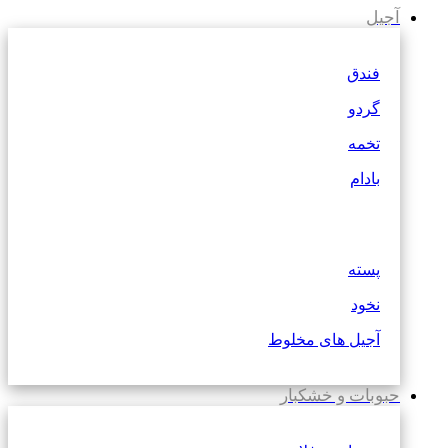
آجیل
فندق
گردو
تخمه
بادام
پسته
نخود
آجیل های مخلوط
حبوبات و خشکبار