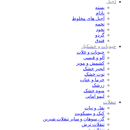
آجیل
پسته
بادام
آجیل های مخلوط
تخمه
نخود
گردو
فندق
حبوبات و خشکبار
حبوبات و غلات
آلو و قیسی
کشمش و مویز
انجیر خشک
توت خشک
خرما و عناب
زرشک
میوه خشک
لیمو امانی
تنقلات
نقل و نبات
کیک و بیسکویت
گز، سوهان و سایر تنقلات شیرین
تنقلات ترش
تنقلات شور