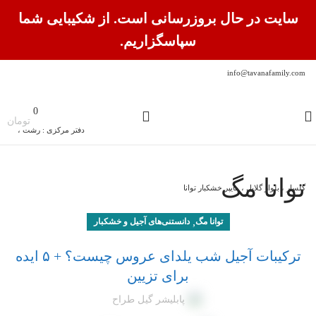
سایت در حال بروزرسانی است. از شکیبایی شما
سپاسگزاریم.
0
info@tavanafamily.com
0
تومان
دفتر مرکزی : رشت ،
توانا مگ
گلسار ، بلوار گلایل ، هایپر خشکبار توانا
,
توانا مگ
دانستنی‌های آجیل و خشکبار
ترکیبات آجیل شب یلدای عروس چیست؟ + ۵ ایده
برای تزیین
پابلیشر گیل طراح