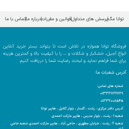
توانا مگ
پرسش های متداول
قوانین و مقررات
درباره ما
تماس با ما
فروشگاه توانا همواره در تلاش است تا بتواند بستر خرید آنلاین
انواع آجیل، خشکبار و شکلات و … را با کیفیت بالا و کمترین هزینه
برای شما فراهم نماید و لبخند رضایت شما را دریافت کنیم
آدرس شعبات ما:
شماره های تماس:
01333722629
01332008545
آدرس دفتر مرکزی : رشت ، گلسار ، بلوار گلایل ، هایپر توانا
شعبه 1 : رشت ، بلوار مدرس ، هایپر مارکت احمدی
شعبه 2 : رشت ، خیابان مطهری ، حاجی آباد ، هایپر مارکت احمدی شعبه حاجی
آباد