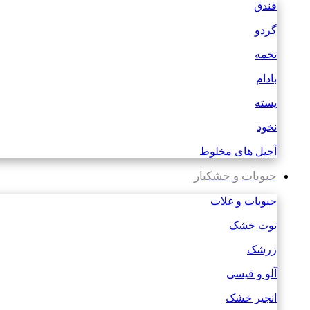
فندق
گردو
تخمه
بادام
پسته
نخود
آجیل های مخلوط
حبوبات و خشکبار
حبوبات و غلات
توت خشک
زرشک
آلو و قیسی
انجیر خشک