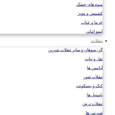
میوه های خشک
کشمش و مویز
خرما و عناب
لیمو امانی
تنقلات
گز، سوهان و سایر تنقلات شیرین
نقل و نبات
آدامس ها
تنقلات شور
کیک و بیسکویت
پاستیل ها
تنقلات ترش
شیرینی ها