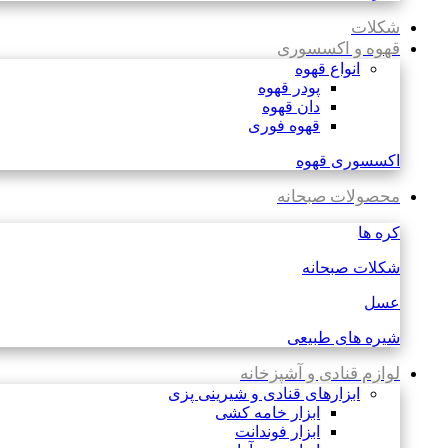
شکلات
قهوه و اکسسوری
انواع قهوه
پودر قهوه
دان قهوه
قهوه فوری
اکسسوری قهوه
محصولات صبحانه
کره ها
شکلات صبحانه
عسل
شیره های طبیعی
لوازم قنادی و آشپزخانه
ابزارهای قنادی و شیرینی پزی
ابزار خامه کشی
ابزار فوندانت