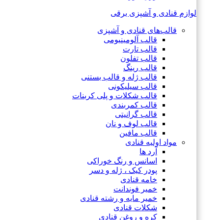
لوازم قنادی و آشپزی برقی
قالب‌های قنادی و آشپزی
قالب آلومینیومی
قالب تارت
قالب تفلون
قالب رینگ
قالب ژله و قالب بستنی
قالب سیلیکونی
قالب شکلات و پلی کربنات
قالب کمربندی
قالب گرانیتی
قالب لوف و نان
قالب مافین
مواد اولیه قنادی
آرد ها
اسانس و رنگ خوراکی
پودر کیک ، ژله و دسر
خامه قنادی
خمیر فوندانت
خمیر مایه و رشته قنادی
شکلات قنادی
کره و روغن قنادی