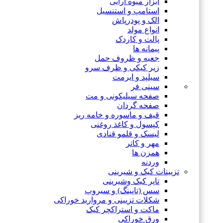
ابزار میوه آرایی
استامپ و استنسیل
الک و پودرپاش
انواع مولد
پالت و کاردک
پیمانه ها
جعبه و ظروف حمل
زیر کیکی و ظرف سرو
سیلپد و ایرمت
سینی فر
صفحه سیلیکونی و مت
صفحه گردان
قیف و ماسوره و خامه ریز
کپسول و کاغذ روغنی
لیسک و قلمو قنادی
مهر و کاتر
همزن ها
وردنه
تزیینات کیک و شیرینی
تاپر کیک وشیرینی
سس (تاپینگ) و سیروپ
شکلات تزیینی و مروارید خوراکی
ماکت و استراکچر کیک
ورق خوراکی