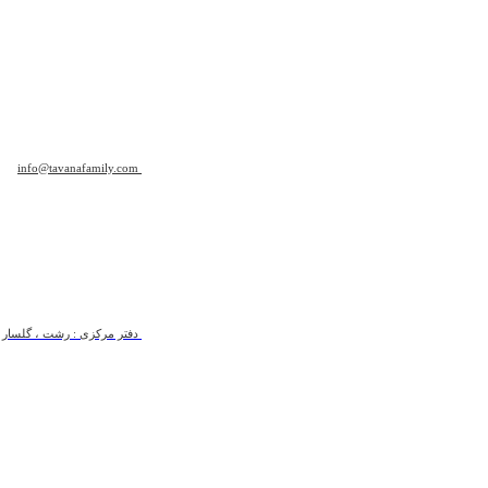
info@tavanafamily.com
دفتر مرکزی : رشت ، گلسار ، ب