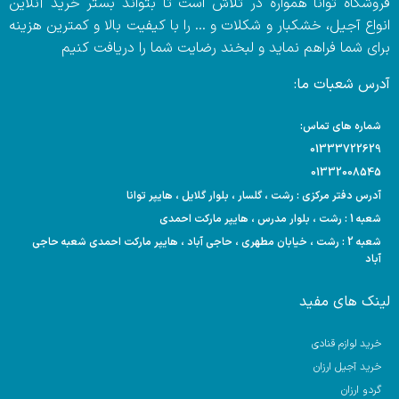
فروشگاه توانا همواره در تلاش است تا بتواند بستر خرید آنلاین
انواع آجیل، خشکبار و شکلات و … را با کیفیت بالا و کمترین هزینه
برای شما فراهم نماید و لبخند رضایت شما را دریافت کنیم
آدرس شعبات ما:
شماره های تماس:
01333722629
01332008545
آدرس دفتر مرکزی : رشت ، گلسار ، بلوار گلایل ، هایپر توانا
شعبه 1 : رشت ، بلوار مدرس ، هایپر مارکت احمدی
شعبه 2 : رشت ، خیابان مطهری ، حاجی آباد ، هایپر مارکت احمدی شعبه حاجی
آباد
لینک های مفید
خرید لوازم قنادی
خرید آجیل ارزان
گردو ارزان