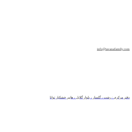
info@tavanafamily.com
دفتر مرکزی : رشت ، گلسار ، بلوار گلایل ، هایپر خشکبار توانا