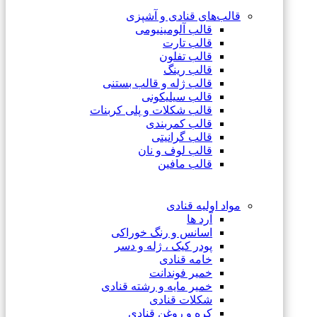
قالب‌های قنادی و آشپزی
قالب آلومینیومی
قالب تارت
قالب تفلون
قالب رینگ
قالب ژله و قالب بستنی
قالب سیلیکونی
قالب شکلات و پلی کربنات
قالب کمربندی
قالب گرانیتی
قالب لوف و نان
قالب مافین
مواد اولیه قنادی
آرد ها
اسانس و رنگ خوراکی
پودر کیک ، ژله و دسر
خامه قنادی
خمیر فوندانت
خمیر مایه و رشته قنادی
شکلات قنادی
کره و روغن قنادی