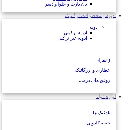
نان تارت و حلوا و دسر
ادویه و محصولات ارگانیک
ادویه
ادویه ترکیبی
ادویه غیر ترکیبی
زعفران
عطاری و اورگانیک
روغن های درمانی
لوازم تولد
بادکنک ها
جعبه کادویی