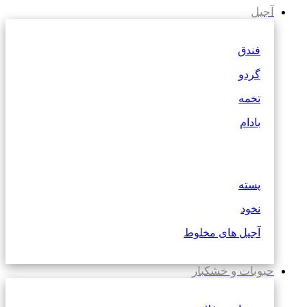
آجیل
فندق
گردو
تخمه
بادام
پسته
نخود
آجیل های مخلوط
حبوبات و خشکبار