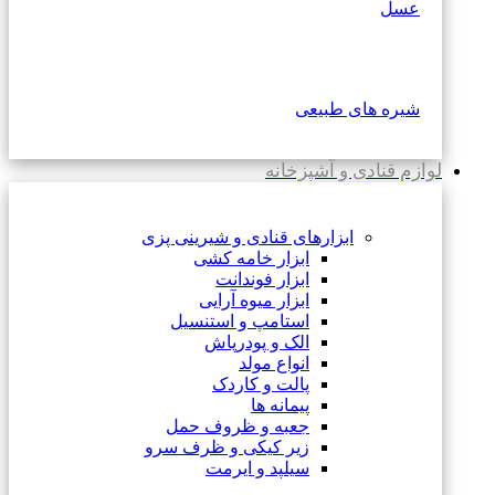
عسل
شیره های طبیعی
لوازم قنادی و آشپزخانه
ابزارهای قنادی و شیرینی پزی
ابزار خامه کشی
ابزار فوندانت
ابزار میوه آرایی
استامپ و استنسیل
الک و پودرپاش
انواع مولد
پالت و کاردک
پیمانه ها
جعبه و ظروف حمل
زیر کیکی و ظرف سرو
سیلپد و ایرمت