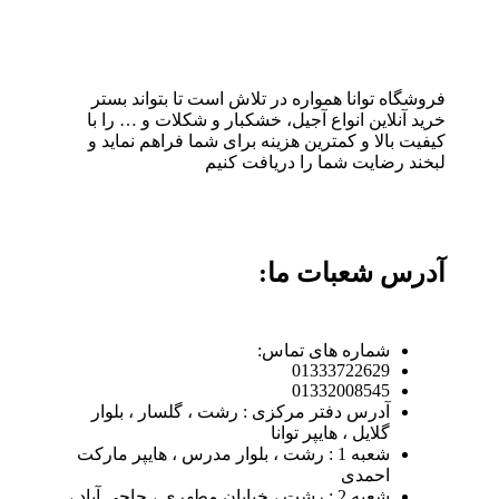
فروشگاه توانا همواره در تلاش است تا بتواند بستر
خرید آنلاین انواع آجیل، خشکبار و شکلات و … را با
کیفیت بالا و کمترین هزینه برای شما فراهم نماید و
لبخند رضایت شما را دریافت کنیم
آدرس شعبات ما:
شماره های تماس:
01333722629
01332008545
آدرس دفتر مرکزی : رشت ، گلسار ، بلوار
گلایل ، هایپر توانا
شعبه 1 : رشت ، بلوار مدرس ، هایپر مارکت
احمدی
شعبه 2 : رشت ، خیابان مطهری ، حاجی آباد ،