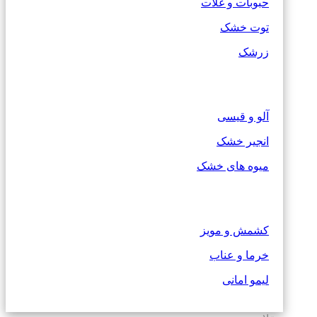
حبوبات و غلات
توت خشک
زرشک
آلو و قیسی
انجیر خشک
میوه های خشک
کشمش و مویز
خرما و عناب
لیمو امانی