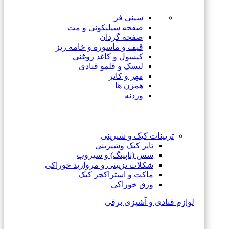
سینی فر
صفحه سیلیکونی و مت
صفحه گردان
قیف و ماسوره و خامه ریز
کپسول و کاغذ روغنی
لیسک و قلمو قنادی
مهر و کاتر
همزن ها
وردنه
تزیینات کیک و شیرینی
تاپر کیک وشیرینی
سس (تاپینگ) و سیروپ
شکلات تزیینی و مروارید خوراکی
ماکت و استراکچر کیک
ورق خوراکی
لوازم قنادی و آشپزی برقی