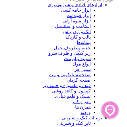
ابزارهای قنادی و شیرینی پزی
ابزار خامه کشی
ابزار فوندانت
ابزار میوه آرایی
استامپ و استنسیل
الک و پودر پاش
پالت و کاردک
پیمانه‌ها
جعبه و ظروف حمل
زیر کیکی و ظرف سرو
سیلپد و ایرمت
انواع مولد
سینی فر
صفحه سیلیکونی و مت
صفحه گردان
قیف و ماسوره و خامه ریز
کپسول و کاغذ روغنی
لیسک و قلمو قنادی
مهر و کاتر
همزن ها
وردنه
تزیینات کیک و شیرینی
تاپر کیک و شیرینی