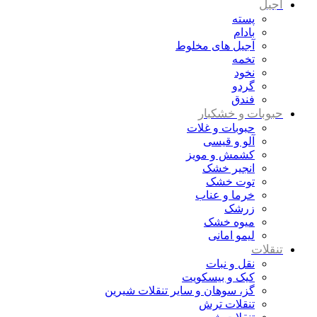
آجیل
پسته
بادام
آجیل های مخلوط
تخمه
نخود
گردو
فندق
حبوبات و خشکبار
حبوبات و غلات
آلو و قیسی
کشمش و مویز
انجیر خشک
توت خشک
خرما و عناب
زرشک
میوه خشک
لیمو امانی
تنقلات
نقل و نبات
کیک و بیسکویت
گز، سوهان و سایر تنقلات شیرین
تنقلات ترش