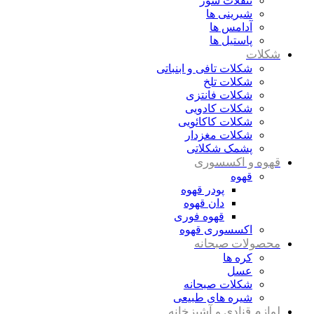
تنقلات شور
شیرینی ها
آدامس ها
پاستیل ها
شکلات
شکلات تافی و ابنباتی
شکلات تلخ
شکلات فانتزی
شکلات کادویی
شکلات کاکائویی
شکلات مغزدار
پشمک شکلاتی
قهوه و اکسسوری
قهوه
پودر قهوه
دان قهوه
قهوه فوری
اکسسوری قهوه
محصولات صبحانه
کره ها
عسل
شکلات صبحانه
شیره های طبیعی
لوازم قنادی و آشپزخانه