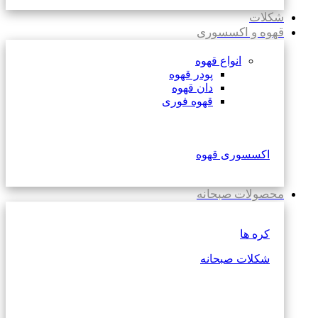
شکلات
قهوه و اکسسوری
انواع قهوه
پودر قهوه
دان قهوه
قهوه فوری
اکسسوری قهوه
محصولات صبحانه
کره ها
شکلات صبحانه