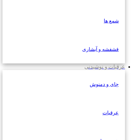
شمع ها
فشفشه و آبشاری
عرقیات و نوشیدنی
چای و دمنوش
عرقیات