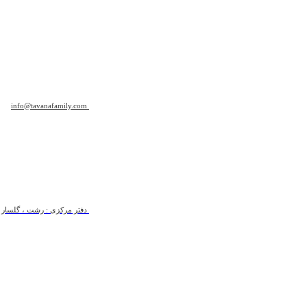
info@tavanafamily.com
دفتر مرکزی : رشت ، گلسار ، ب