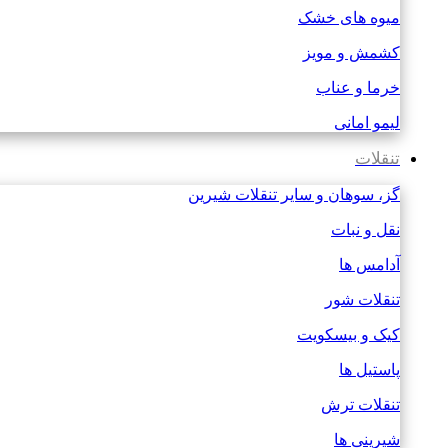
میوه های خشک
کشمش و مویز
خرما و عناب
لیمو امانی
تنقلات
گز، سوهان و سایر تنقلات شیرین
نقل و نبات
آدامس ها
تنقلات شور
کیک و بیسکویت
پاستیل ها
تنقلات ترش
شیرینی ها