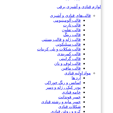
لوازم قنادی و آشپزی برقی
قالب‌های قنادی و آشپزی
قالب آلومینیومی
قالب تارت
قالب تفلون
قالب رینگ
قالب ژله و قالب بستنی
قالب سیلیکونی
قالب شکلات و پلی کربنات
قالب کمربندی
قالب گرانیتی
قالب لوف و نان
قالب مافین
مواد اولیه قنادی
آرد ها
اسانس و رنگ خوراکی
پودر کیک ، ژله و دسر
خامه قنادی
خمیر فوندانت
خمیر مایه و رشته قنادی
شکلات قنادی
کره و روغن قنادی