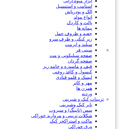
ابزار میوه آرایی
استامپ و استنسیل
الک و پودرپاش
انواع مولد
پالت و کاردک
پیمانه ها
جعبه و ظروف حمل
زیر کیکی و ظرف سرو
سیلپد و ایرمت
سینی فر
صفحه سیلیکونی و مت
صفحه گردان
قیف و ماسوره و خامه ریز
کپسول و کاغذ روغنی
لیسک و قلمو قنادی
مهر و کاتر
همزن ها
وردنه
تزیینات کیک و شیرینی
تاپر کیک وشیرینی
سس (تاپینگ) و سیروپ
شکلات تزیینی و مروارید خوراکی
ماکت و استراکچر کیک
ورق خوراکی