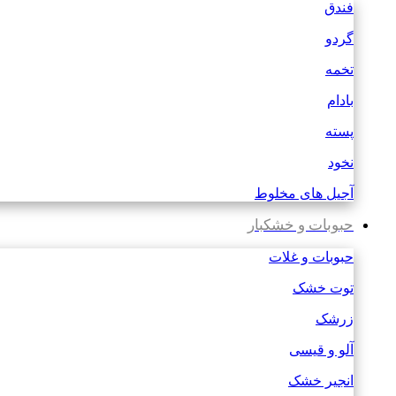
فندق
گردو
تخمه
بادام
پسته
نخود
آجیل های مخلوط
حبوبات و خشکبار
حبوبات و غلات
توت خشک
زرشک
آلو و قیسی
انجیر خشک