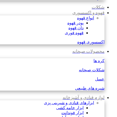
شکلات
قهوه و اکسسوری
انواع قهوه
پودر قهوه
دان قهوه
قهوه فوری
اکسسوری قهوه
محصولات صبحانه
کره ها
شکلات صبحانه
عسل
شیره های طبیعی
لوازم قنادی و آشپزخانه
ابزارهای قنادی و شیرینی پزی
ابزار خامه کشی
ابزار فوندانت