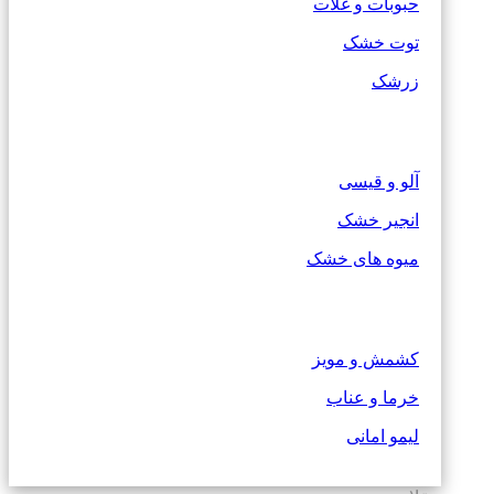
حبوبات و غلات
توت خشک
زرشک
آلو و قیسی
انجیر خشک
میوه های خشک
کشمش و مویز
خرما و عناب
لیمو امانی