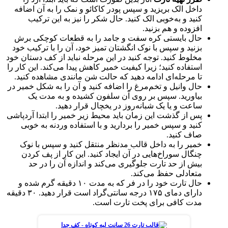
داخل الک بریزید و سپس پودر کاکائو و نمک را به آن اضافه
کنید و به‌خوبی الک کنید. حال شکر را نیز به این ترکیب
افزوده و هم بزنید.
حال بایستی کره سفت و جامد را به قطعات کوچکی برش
بزنید و سپس با نوک انگشتان تمیز خود، آن را با ترکیب خود
مخلوط کنید‌. توجه کنید در این مرحله نباید از کف دستان خود
استفاده کنید؛ زیرا کیفیت خمیر کاهش پیدا می‌کند. این کار را
تا مرحله‌ای ادامه دهید که حالت شن مانندی مشاهده کنید.
حال وانیل و تخم‌مرغ را اضافه کنید و آن را به شکل خمیر در
بیاورید. سپس بر روی آن سلفون کشیده و به مدت یک
ساعت و یا یک شبانه‌روز در یخچال قرار دهید.
پس از گذشت این زمان باید محیط زیر خمیر را ابتدا آردپاشی
کنید و سپس خمیر را بردارید و با استفاده وردنه به خوبی
صاف کنید.
خمیر را به داخل قالب مدنظر منتقل کنید و سپس با نوک
چنگال سوراخ‌هایی در آن ایجاد کنید. این کار از پف کردن
بیش از حد تارت جلوگیری می‌کند و اندازه آن را در حد
متعادلی حفظ می‌کند.
حال تارت خود را در فر که به مدت ۱۰ دقیقه گرم شده و
دارای دمای ۱۷۵ درجه سانتی‌گراد است قرار دهید. ۳۰ دقیقه
مدت کافی برای پخت تارت است.