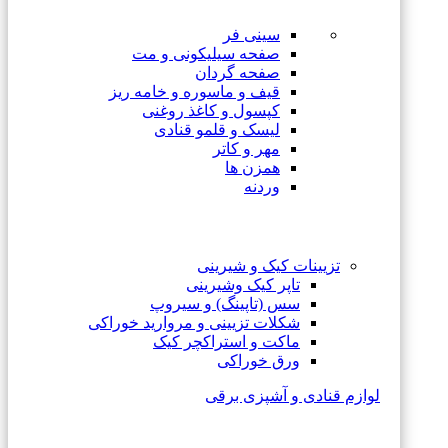
سینی فر
صفحه سیلیکونی و مت
صفحه گردان
قیف و ماسوره و خامه ریز
کپسول و کاغذ روغنی
لیسک و قلمو قنادی
مهر و کاتر
همزن ها
وردنه
تزیینات کیک و شیرینی
تاپر کیک وشیرینی
سس (تاپینگ) و سیروپ
شکلات تزیینی و مروارید خوراکی
ماکت و استراکچر کیک
ورق خوراکی
لوازم قنادی و آشپزی برقی