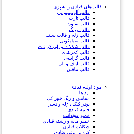
قالب‌های قنادی و آشپزی
قالب آلومینیومی
قالب تارت
قالب تفلون
قالب رینگ
قالب ژله و قالب بستنی
قالب سیلیکونی
قالب شکلات و پلی کربنات
قالب کمربندی
قالب گرانیتی
قالب لوف و نان
قالب مافین
مواد اولیه قنادی
آرد ها
اسانس و رنگ خوراکی
پودر کیک ، ژله و دسر
خامه قنادی
خمیر فوندانت
خمیر مایه و رشته قنادی
شکلات قنادی
کره و روغن قنادی