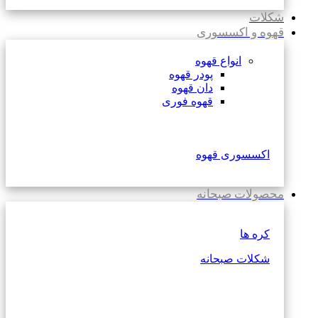
شکلات
قهوه و اکسسوری
انواع قهوه
پودر قهوه
دان قهوه
قهوه فوری
اکسسوری قهوه
محصولات صبحانه
کره ها
شکلات صبحانه