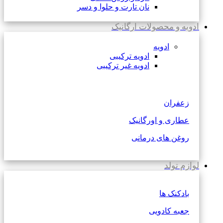
نان تارت و حلوا و دسر
ادویه و محصولات ارگانیک
ادویه
ادویه ترکیبی
ادویه غیر ترکیبی
زعفران
عطاری و اورگانیک
روغن های درمانی
لوازم تولد
بادکنک ها
جعبه کادویی