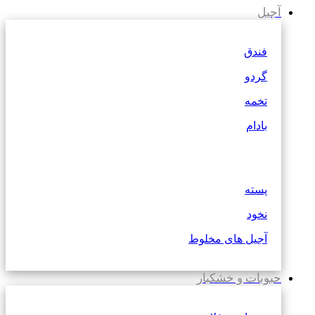
آجیل
فندق
گردو
تخمه
بادام
پسته
نخود
آجیل های مخلوط
حبوبات و خشکبار