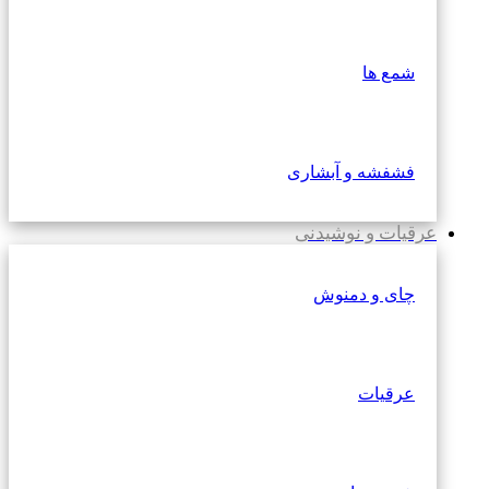
شمع ها
فشفشه و آبشاری
عرقیات و نوشیدنی
چای و دمنوش
عرقیات