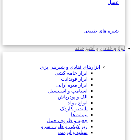
عسل
شیره های طبیعی
لوازم قنادی و آشپزخانه
ابزارهای قنادی و شیرینی پزی
ابزار خامه کشی
ابزار فوندانت
ابزار میوه آرایی
استامپ و استنسیل
الک و پودرپاش
انواع مولد
پالت و کاردک
پیمانه ها
جعبه و ظروف حمل
زیر کیکی و ظرف سرو
سیلپد و ایرمت