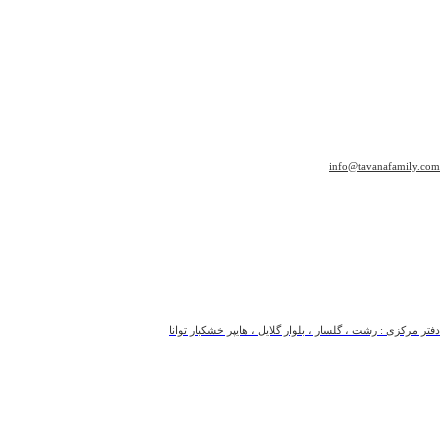
info@tavanafamily.com
دفتر مرکزی : رشت ، گلسار ، بلوار گلایل ، هایپر خشکبار توانا