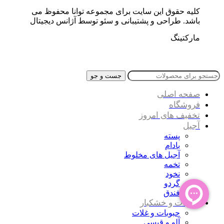
کلیه حقوق این سایت برای مجموعه توانا محفوظ می
باشد. طراحی و پشتیبانی و سئو توسط آژانس دیجیتال
مارکتینگ
جست و جو
صفحه اصلی
فروشگاه
تخفیف های امروز
آجیل
پسته
بادام
آجیل های مخلوط
تخمه
نخود
گردو
فندق
حبوبات و خشکبار
حبوبات و غلات
آلو و قیسی