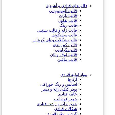
قالب‌های قنادی و آشپزی
قالب آلومینیومی
قالب تارت
قالب تفلون
قالب رینگ
قالب ژله و قالب بستنی
قالب سیلیکونی
قالب شکلات و پلی کربنات
قالب کمربندی
قالب گرانیتی
قالب لوف و نان
قالب مافین
مواد اولیه قنادی
آرد ها
اسانس و رنگ خوراکی
پودر کیک ، ژله و دسر
خامه قنادی
خمیر فوندانت
خمیر مایه و رشته قنادی
شکلات قنادی
کره و روغن قنادی