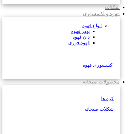
شکلات
قهوه و اکسسوری
انواع قهوه
پودر قهوه
دان قهوه
قهوه فوری
اکسسوری قهوه
محصولات صبحانه
کره ها
شکلات صبحانه