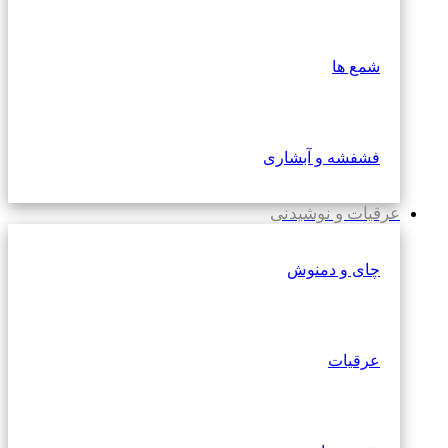
شمع ها
فشفشه و آبشاری
عرقیات و نوشیدنی
چای و دمنوش
عرقیات