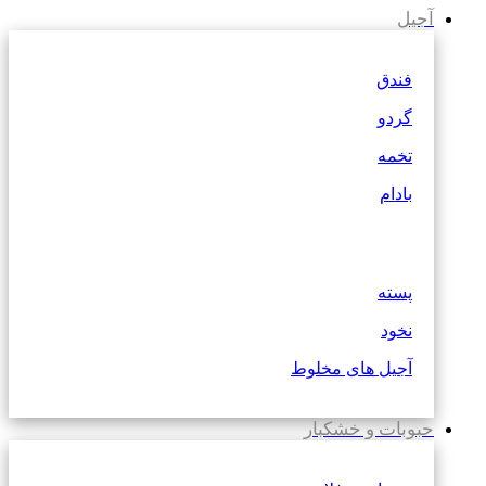
آجیل
فندق
گردو
تخمه
بادام
پسته
نخود
آجیل های مخلوط
حبوبات و خشکبار