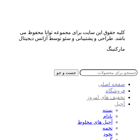
کلیه حقوق این سایت برای مجموعه توانا محفوظ می
باشد. طراحی و پشتیبانی و سئو توسط آژانس دیجیتال
مارکتینگ
جست و جو
صفحه اصلی
فروشگاه
تخفیف های امروز
آجیل
پسته
بادام
آجیل های مخلوط
تخمه
نخود
گردو