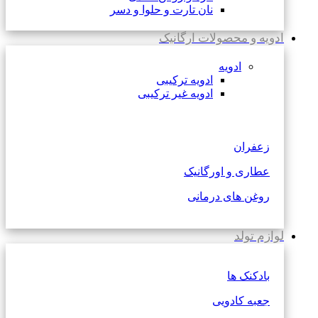
نان تارت و حلوا و دسر
ادویه و محصولات ارگانیک
ادویه
ادویه ترکیبی
ادویه غیر ترکیبی
زعفران
عطاری و اورگانیک
روغن های درمانی
لوازم تولد
بادکنک ها
جعبه کادویی