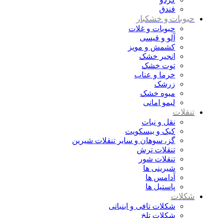
فندق
حبوبات و خشکبار
حبوبات و غلات
آلو و قیسی
کشمش و مویز
انجیر خشک
توت خشک
خرما و عناب
زرشک
میوه خشک
لیمو امانی
تنقلات
نقل و نبات
کیک و بیسکویت
گز، سوهان و سایر تنقلات شیرین
تنقلات ترش
تنقلات شور
شیرینی ها
آدامس ها
پاستیل ها
شکلات
شکلات تافی و ابنباتی
شکلات تلخ