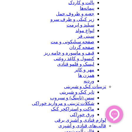
پالت و کاردک
پیمانه‌ها
جعبه و ظروف حمل
زیر کیکی و ظرف سرو
سیلپد و ایرمت
انواع مولد
سینی فر
صفحه سیلیکونی و مت
صفحه گردان
قیف و ماسوره و خامه ریز
کپسول و کاغذ روغنی
لیسک و قلمو قنادی
مهر و کاتر
همزن ها
وردنه
تزیینات کیک و شیرینی
تاپر کیک و شیرینی
سس (تاپینگ) و سیروپ
شکلات تزیینی و مروارید خوراکی
ماکت و استراکچر کیک
ورق خوراکی
لوازم قنادی و آشپزی برقی
قالب‌های قنادی و آشپزی
قالب آلومینیومی