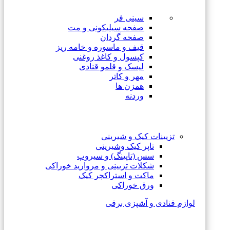
سینی فر
صفحه سیلیکونی و مت
صفحه گردان
قیف و ماسوره و خامه ریز
کپسول و کاغذ روغنی
لیسک و قلمو قنادی
مهر و کاتر
همزن ها
وردنه
تزیینات کیک و شیرینی
تاپر کیک وشیرینی
سس (تاپینگ) و سیروپ
شکلات تزیینی و مروارید خوراکی
ماکت و استراکچر کیک
ورق خوراکی
لوازم قنادی و آشپزی برقی