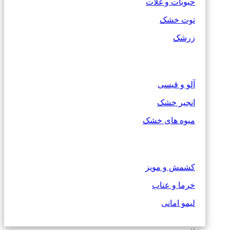
حبوبات و غلات
توت خشک
زرشک
آلو و قیسی
انجیر خشک
میوه های خشک
کشمش و مویز
خرما و عناب
لیمو امانی