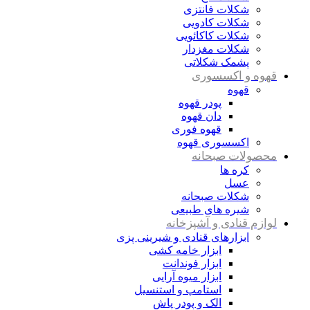
شکلات فانتزی
شکلات کادویی
شکلات کاکائویی
شکلات مغزدار
پشمک شکلاتی
قهوه و اکسسوری
قهوه
پودر قهوه
دان قهوه
قهوه فوری
اکسسوری قهوه
محصولات صبحانه
کره ها
عسل
شکلات صبحانه
شیره های طبیعی
لوازم قنادی و آشپزخانه
ابزارهای قنادی و شیرینی پزی
ابزار خامه کشی
ابزار فوندانت
ابزار میوه آرایی
استامپ و استنسیل
الک و پودر پاش