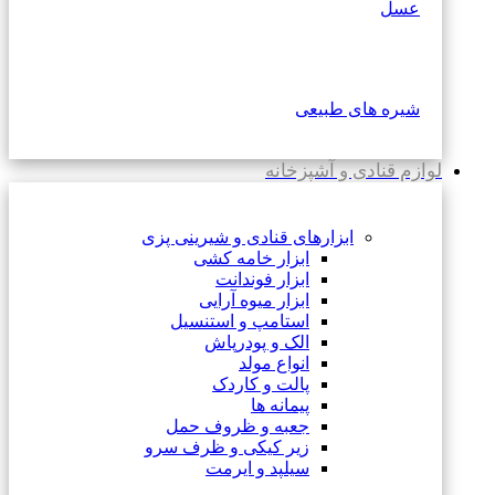
عسل
شیره های طبیعی
لوازم قنادی و آشپزخانه
ابزارهای قنادی و شیرینی پزی
ابزار خامه کشی
ابزار فوندانت
ابزار میوه آرایی
استامپ و استنسیل
الک و پودرپاش
انواع مولد
پالت و کاردک
پیمانه ها
جعبه و ظروف حمل
زیر کیکی و ظرف سرو
سیلپد و ایرمت