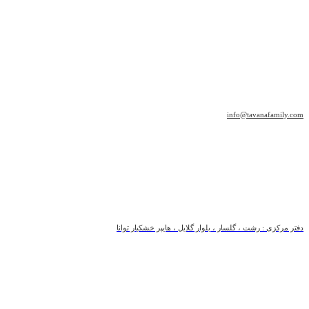
info@tavanafamily.com
دفتر مرکزی : رشت ، گلسار ، بلوار گلایل ، هایپر خشکبار توانا