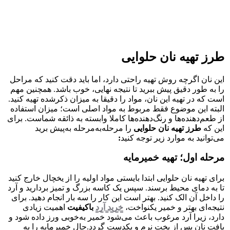
طرز تهیه نان حلوایی
این نان اگرچه روش تهیه راحتی دارد، اما باید دقت کنید که مراحل
را به طور دقیق پیش ببرید تا نتیجه نهایی، خوب باشد. همچنین مهم
است که در تهیه این نان، مواد را دقیقا به میزان ذکرشده تهیه کنید.
البته این موضوع فقط مربوط به مواد اصلی است؛ میزان استفاده
از طعم‌دهنده‌ها و رنگ‌دهنده‌ها کاملا وابسته به ذائقه شماست. برای
این که
طرز تهیه نان حلوایی
را مرحله‌به‌مرحله به‌پیش برید
می‌توانید به موارد زیر توجه کنید
:
مرحله اول؛ تهیه خمیرمایه
برای تهیه نان حلوایی ابتدا بایستی مواد اولیه را از یخچال خارج کنید
تا به دمای محیط برسند. سپس یک کاسه بزرگ و تمیز بردارید و آرد
را داخل آن الک کنید. بهتر است این کار را سه بار انجام دهید. برای
نتیجه‌ای بهتر و خمیر یکنواخت،
خرید آرد
باکیفیت
اهمیت زیادی
دارد، زیرا آرد مرغوب باعث می‌شود خمیر به‌خوبی ورز داده شود و
بافت نان پس از پخت نرم و یکدست گردد.حال خمیرمایه را به