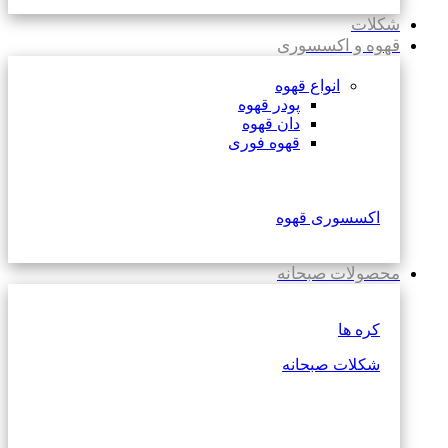
شکلات
قهوه و اکسسوری
انواع قهوه
پودر قهوه
دان قهوه
قهوه فوری
اکسسوری قهوه
محصولات صبحانه
کره ها
شکلات صبحانه