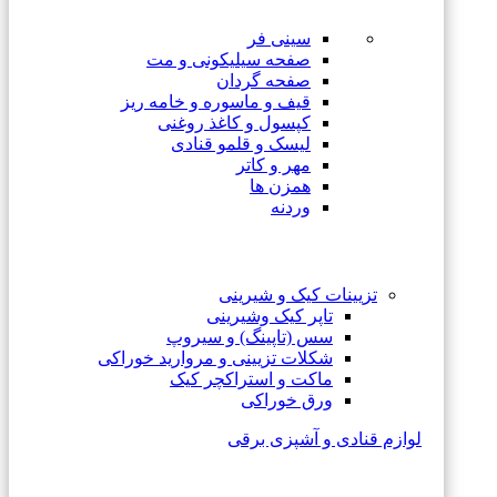
سینی فر
صفحه سیلیکونی و مت
صفحه گردان
قیف و ماسوره و خامه ریز
کپسول و کاغذ روغنی
لیسک و قلمو قنادی
مهر و کاتر
همزن ها
وردنه
تزیینات کیک و شیرینی
تاپر کیک وشیرینی
سس (تاپینگ) و سیروپ
شکلات تزیینی و مروارید خوراکی
ماکت و استراکچر کیک
ورق خوراکی
لوازم قنادی و آشپزی برقی