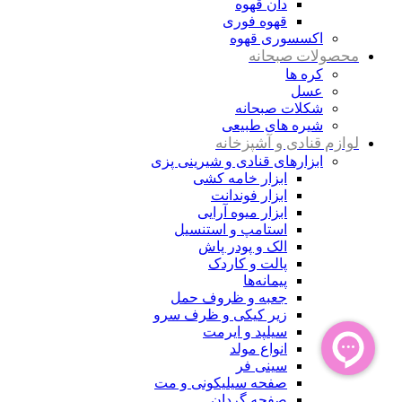
دان قهوه
قهوه فوری
اکسسوری قهوه
محصولات صبحانه
کره ها
عسل
شکلات صبحانه
شیره های طبیعی
لوازم قنادی و آشپزخانه
ابزارهای قنادی و شیرینی پزی
ابزار خامه کشی
ابزار فوندانت
ابزار میوه آرایی
استامپ و استنسیل
الک و پودر پاش
پالت و کاردک
پیمانه‌ها
جعبه و ظروف حمل
زیر کیکی و ظرف سرو
سیلپد و ایرمت
انواع مولد
سینی فر
صفحه سیلیکونی و مت
صفحه گردان