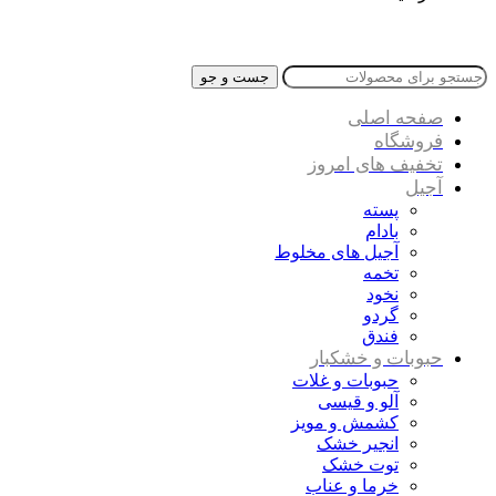
جست و جو
صفحه اصلی
فروشگاه
تخفیف های امروز
آجیل
پسته
بادام
آجیل های مخلوط
تخمه
نخود
گردو
فندق
حبوبات و خشکبار
حبوبات و غلات
آلو و قیسی
کشمش و مویز
انجیر خشک
توت خشک
خرما و عناب