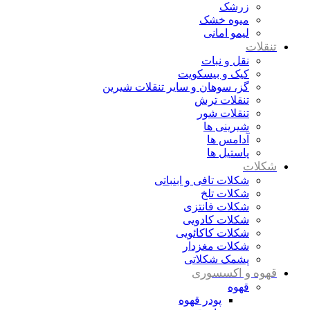
زرشک
میوه خشک
لیمو امانی
تنقلات
نقل و نبات
کیک و بیسکویت
گز، سوهان و سایر تنقلات شیرین
تنقلات ترش
تنقلات شور
شیرینی ها
آدامس ها
پاستیل ها
شکلات
شکلات تافی و ابنباتی
شکلات تلخ
شکلات فانتزی
شکلات کادویی
شکلات کاکائویی
شکلات مغزدار
پشمک شکلاتی
قهوه و اکسسوری
قهوه
پودر قهوه