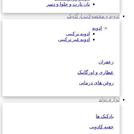
نان تارت و حلوا و دسر
ادویه و محصولات ارگانیک
ادویه
ادویه ترکیبی
ادویه غیر ترکیبی
زعفران
عطاری و اورگانیک
روغن های درمانی
لوازم تولد
بادکنک ها
جعبه کادویی