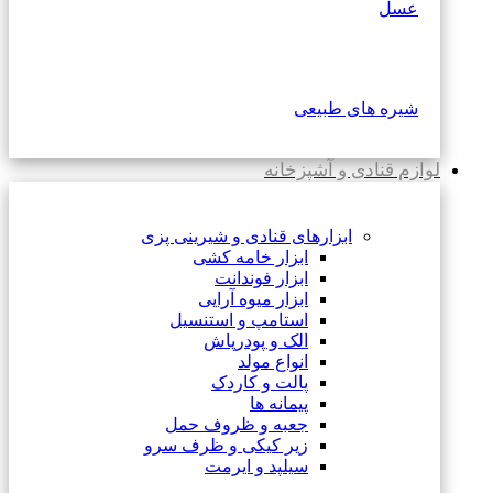
عسل
شیره های طبیعی
لوازم قنادی و آشپزخانه
ابزارهای قنادی و شیرینی پزی
ابزار خامه کشی
ابزار فوندانت
ابزار میوه آرایی
استامپ و استنسیل
الک و پودرپاش
انواع مولد
پالت و کاردک
پیمانه ها
جعبه و ظروف حمل
زیر کیکی و ظرف سرو
سیلپد و ایرمت