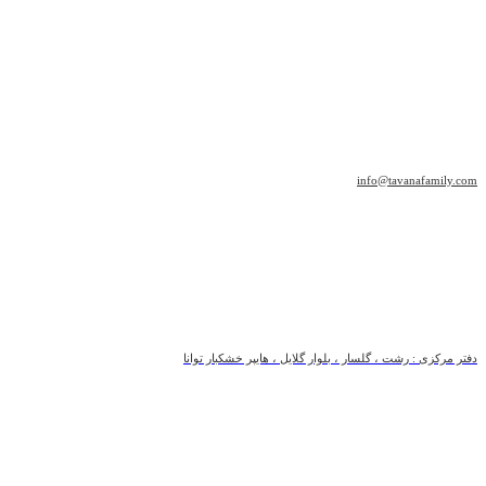
info@tavanafamily.com
دفتر مرکزی : رشت ، گلسار ، بلوار گلایل ، هایپر خشکبار توانا