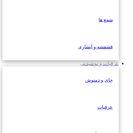
شمع ها
فشفشه و آبشاری
عرقیات و نوشیدنی
چای و دمنوش
عرقیات