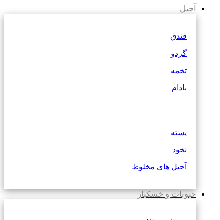
آجیل
فندق
گردو
تخمه
بادام
پسته
نخود
آجیل های مخلوط
حبوبات و خشکبار