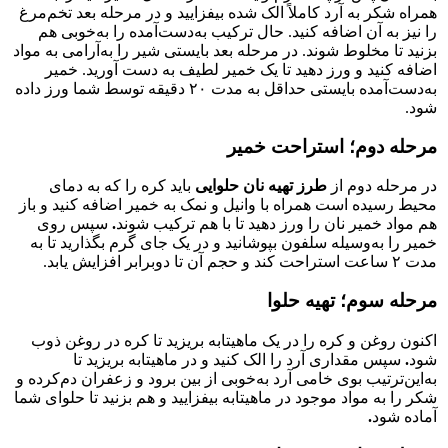
همراه شکر به آرد کاملاً الک شده بیفزایید و در مرحله بعد تخم‌مرغ
را نیز به آن اضافه کنید. حال ترکیب به‌دست‌آمده را به‌خوبی هم
بزنید تا مخلوط شوند. در مرحله بعد بایستی شیر را به‌آرامی به مواد
اضافه کنید و ورز دهید تا یک خمیر لطیف به دست آورید. خمیر
به‌دست‌آمده بایستی حداقل به مدت ۲۰ دقیقه توسط شما ورز داده
شود.
مرحله دوم؛ استراحت خمیر
در مرحله دوم از
طرز تهیه نان حلوایی
باید کره را که به دمای
محیط رسیده است همراه با وانیل و نمک به خمیر اضافه کنید و باز
هم مواد خمیر نان را ورز دهید تا با هم ترکیب شوند
.
سپس روی
خمیر را به‌وسیله سلفون بپوشانید و در یک جای گرم بگذارید تا به
مدت ۲ ساعت استراحت کند و حجم آن تا دوبرابر افزایش یابد.
مرحله سوم؛ تهیه حلوا
اکنون روغن و کره را در یک ماهیتابه بریزید تا کره در روغن ذوب
شود
.
سپس مقداری آرد را الک کنید و در ماهیتابه بریزید تا
به‌این‌ترتیب بوی خامی آرد به‌خوبی از بین برود و زعفران دم‌کرده و
شکر را به مواد موجود در ماهیتابه بیفزایید و هم بزنید تا حلوای شما
آماده شود
.