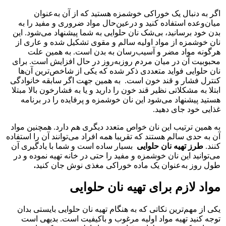
اگر به دنبال یک خوراکی خوشمزه هستید که از آن به‌عنوان
میان‌وعده استفاده کنید و درعین‌حال مواد ضروری و مفید را به
بدن خود برسانید، بی‌شک نان حلوایی به شما پیشنهاد می‌شود. این
نان خوشمزه از مواد اولیه سالم و مقوی تشکیل شده و عاری از
هرگونه مواد مضر و آسیب‌رسان به بدن است. به همین علت
محبوبیت آن در میان مردم روزبه‌روز در حال افزایش است. برای
نان حلوایی فواید متعددی ذکر شده که یکی از شاخص‌ترین آن‌ها
کنترل فشار و قند خون است. به همین جهت اگر سابقه خانوادگی
ابتلا به مشکلاتی نظیر قند خون را دارید و یا به فشارخون بالا مبتلا
هستید پیشنهاد می‌شود این نان خوشمزه و پرفایده را در برنامه
غذایی خود جای دهید.
به همین ترتیب این نان خواص متعدد دیگری هم دارد. همچنین مواد
آن به حدی سالم هستند که تقریبا همه افراد می‌توانند آن را استفاده
کنند.
طرز تهیه نان حلوایی
بسیار ساده است و شما با یادگیری آن
می‌توانید این نان خوشمزه و مفید را حتی در خانه تهیه نموده و در
طول روز به‌عنوان یک ماده خوراکی مغذی نوش جان کنید
.
مواد لازم برای تهیه نان حلوایی
یکی از مهم‌ترین نکاتی که به هنگام تهیه نان حلوایی بایستی بدان
توجه کنید تهیه مواد اولیه مرغوب و باکیفیت است. بدیهی است