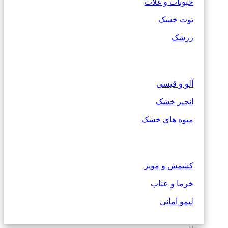
حبوبات و غلات
توت خشک
زرشک
آلو و قیسی
انجیر خشک
میوه های خشک
کشمش و مویز
خرما و عناب
لیمو امانی