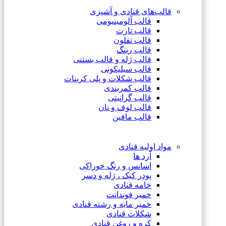
قالب‌های قنادی و آشپزی
قالب آلومینیومی
قالب تارت
قالب تفلون
قالب رینگ
قالب ژله و قالب بستنی
قالب سیلیکونی
قالب شکلات و پلی کربنات
قالب کمربندی
قالب گرانیتی
قالب لوف و نان
قالب مافین
مواد اولیه قنادی
آرد ها
اسانس و رنگ خوراکی
پودر کیک ، ژله و دسر
خامه قنادی
خمیر فوندانت
خمیر مایه و رشته قنادی
شکلات قنادی
کره و روغن قنادی