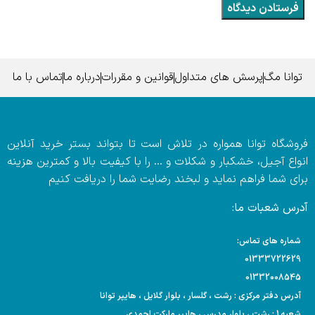
توانا مگ
پرسش های متداول
قوانین و مقررات
درباره ما
تماس با ما
فروشگاه توانا همواره در تلاش است تا بتواند بستر خرید آنلاین
انواع آجیل، خشکبار و شکلات و … را با کیفیت بالا و کمترین هزینه
برای شما فراهم نماید و لبخند رضایت شما را دریافت کنیم
آدرس شعبات ما:
شماره های تماس:
01333722629
01332008545
آدرس دفتر مرکزی : رشت ، گلسار ، بلوار گلایل ، هایپر توانا
شعبه 1 : رشت ، بلوار مدرس ، هایپر مارکت احمدی