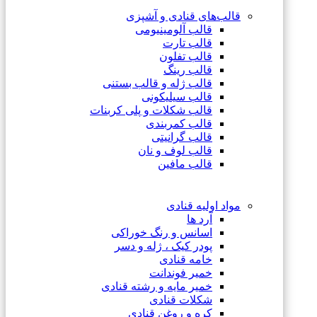
قالب‌های قنادی و آشپزی
قالب آلومینیومی
قالب تارت
قالب تفلون
قالب رینگ
قالب ژله و قالب بستنی
قالب سیلیکونی
قالب شکلات و پلی کربنات
قالب کمربندی
قالب گرانیتی
قالب لوف و نان
قالب مافین
مواد اولیه قنادی
آرد ها
اسانس و رنگ خوراکی
پودر کیک ، ژله و دسر
خامه قنادی
خمیر فوندانت
خمیر مایه و رشته قنادی
شکلات قنادی
کره و روغن قنادی