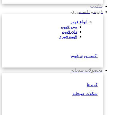
شکلات
قهوه و اکسسوری
انواع قهوه
پودر قهوه
دان قهوه
قهوه فوری
اکسسوری قهوه
محصولات صبحانه
کره ها
شکلات صبحانه