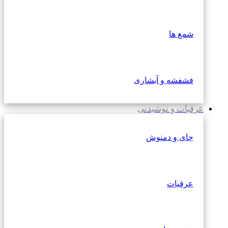
شمع ها
فشفشه و آبشاری
عرقیات و نوشیدنی
چای و دمنوش
عرقیات