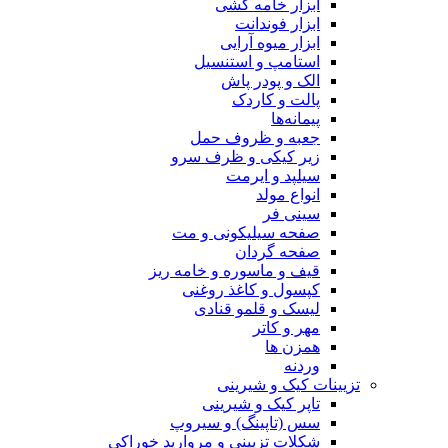
ابزار خامه کشی
ابزار فوندانت
ابزار میوه آرایی
استامپ و استنسیل
الک و پودر پاش
پالت و کاردک
پیمانه‌ها
جعبه و ظروف حمل
زیر کیکی و ظرف سرو
سیلپد و ایرمت
انواع مولد
سینی فر
صفحه سیلیکونی و مت
صفحه گردان
قیف و ماسوره و خامه ریز
کپسول و کاغذ روغنی
لیسک و قلمو قنادی
مهر و کاتر
همزن ها
وردنه
تزیینات کیک و شیرینی
تاپر کیک و شیرینی
سس (تاپینگ) و سیروپ
شکلات تزیینی و مروارید خوراکی