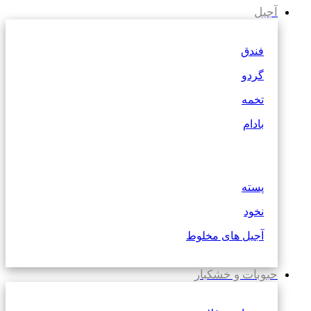
آجیل
فندق
گردو
تخمه
بادام
پسته
نخود
آجیل های مخلوط
حبوبات و خشکبار