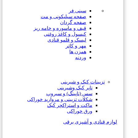
سینی فر
صفحه سیلیکونی و مت
صفحه گردان
قیف و ماسوره و خامه ریز
کپسول و کاغذ روغنی
لیسک و قلمو قنادی
مهر و کاتر
همزن ها
وردنه
تزیینات کیک و شیرینی
تاپر کیک وشیرینی
سس (تاپینگ) و سیروپ
شکلات تزیینی و مروارید خوراکی
ماکت و استراکچر کیک
ورق خوراکی
لوازم قنادی و آشپزی برقی