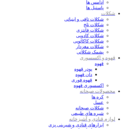
آدامس ها
پاستیل ها
شکلات
شکلات تافی و ابنباتی
شکلات تلخ
شکلات فانتزی
شکلات کادویی
شکلات کاکائویی
شکلات مغزدار
پشمک شکلاتی
قهوه و اکسسوری
قهوه
پودر قهوه
دان قهوه
قهوه فوری
اکسسوری قهوه
محصولات صبحانه
کره ها
عسل
شکلات صبحانه
شیره های طبیعی
لوازم قنادی و آشپزخانه
ابزارهای قنادی و شیرینی پزی