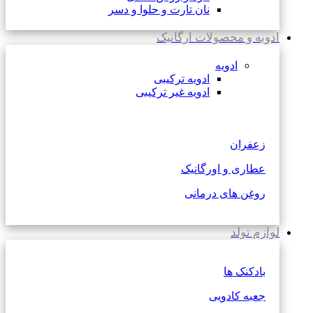
نان تارت و حلوا و دسر
ادویه و محصولات ارگانیک
ادویه
ادویه ترکیبی
ادویه غیر ترکیبی
زعفران
عطاری و اورگانیک
روغن های درمانی
لوازم تولد
بادکنک ها
جعبه کادویی