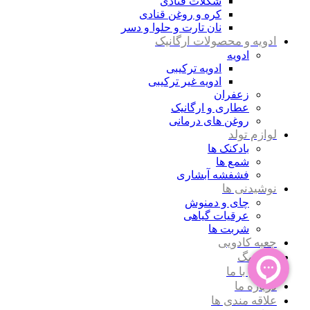
شکلات قنادی
کره و روغن قنادی
نان تارت و حلوا و دسر
ادویه و محصولات ارگانیک
ادویه
ادویه ترکیبی
ادویه غیر ترکیبی
زعفران
عطاری و ارگانیک
روغن های درمانی
لوازم تولد
بادکنک ها
شمع ها
فشفشه آبشاری
نوشیدنی ها
چای و دمنوش
عرقیات گیاهی
شربت ها
جعبه کادویی
توانا مگ
تماس با ما
درباره ما
علاقه مندی ها