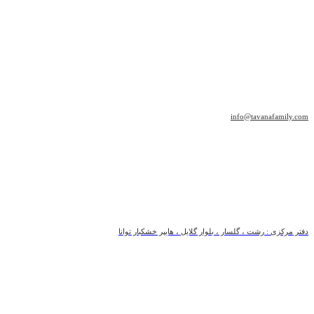
info@tavanafamily.com
دفتر مرکزی : رشت ، گلسار ، بلوار گلایل ، هایپر خشکبار توانا