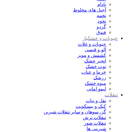
بادام
آجیل های مخلوط
تخمه
نخود
گردو
فندق
حبوبات و خشکبار
حبوبات و غلات
آلو و قیسی
کشمش و مویز
انجیر خشک
توت خشک
خرما و عناب
زرشک
میوه خشک
لیمو امانی
تنقلات
نقل و نبات
کیک و بیسکویت
گز، سوهان و سایر تنقلات شیرین
تنقلات ترش
تنقلات شور
شیرینی ها