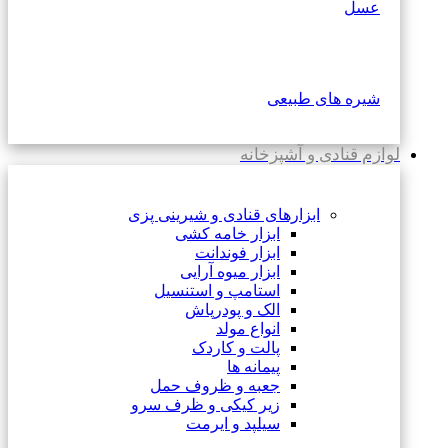
عسل
شیره های طبیعی
لوازم قنادی و آشپزخانه
ابزارهای قنادی و شیرینی پزی
ابزار خامه کشی
ابزار فوندانت
ابزار میوه آرایی
استامپ و استنسیل
الک و پودرپاش
انواع مولد
پالت و کاردک
پیمانه ها
جعبه و ظروف حمل
زیر کیکی و ظرف سرو
سیلپد و ایرمت