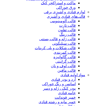
ماکت و استراکچر کیک
ورق خوراکی
لوازم قنادی و آشپزی برقی
قالب‌های قنادی و آشپزی
قالب آلومینیومی
قالب تارت
قالب تفلون
قالب رینگ
قالب ژله و قالب بستنی
قالب سیلیکونی
قالب شکلات و پلی کربنات
قالب کمربندی
قالب گالوانیزه
قالب گرانیتی
قالب لوف و نان
قالب مافین
مواد اولیه قنادی
آرد و پودر قنادی
اسانس و رنگ خوراکی
پودر کیک ، ژله و دسر
خامه قنادی
خمیر فوندانت
خمیر مایه و رشته قنادی