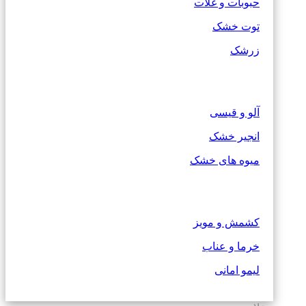
حبوبات و غلات
توت خشک
زرشک
آلو و قیسی
انجیر خشک
میوه های خشک
کشمش و مویز
خرما و عناب
لیمو امانی