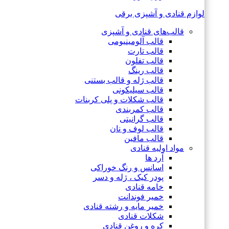
لوازم قنادی و آشپزی برقی
قالب‌های قنادی و آشپزی
قالب آلومینیومی
قالب تارت
قالب تفلون
قالب رینگ
قالب ژله و قالب بستنی
قالب سیلیکونی
قالب شکلات و پلی کربنات
قالب کمربندی
قالب گرانیتی
قالب لوف و نان
قالب مافین
مواد اولیه قنادی
آرد ها
اسانس و رنگ خوراکی
پودر کیک ، ژله و دسر
خامه قنادی
خمیر فوندانت
خمیر مایه و رشته قنادی
شکلات قنادی
کره و روغن قنادی