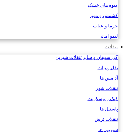
میوه های خشک
کشمش و مویز
خرما و عناب
لیمو امانی
تنقلات
گز، سوهان و سایر تنقلات شیرین
نقل و نبات
آدامس ها
تنقلات شور
کیک و بیسکویت
پاستیل ها
تنقلات ترش
شیرینی ها