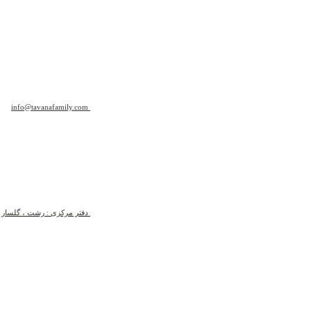
info@tavanafamily.com
دفتر مرکزی : رشت ، گلسار ، ب