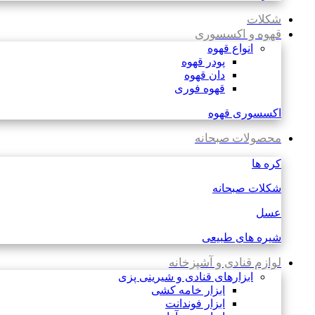
شکلات
قهوه و اکسسوری
انواع قهوه
پودر قهوه
دان قهوه
قهوه فوری
اکسسوری قهوه
محصولات صبحانه
کره ها
شکلات صبحانه
عسل
شیره های طبیعی
لوازم قنادی و آشپزخانه
ابزارهای قنادی و شیرینی پزی
ابزار خامه کشی
ابزار فوندانت