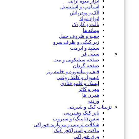
ابزار میوه آرایی
استامپ و استنسیل
الک و پودرپاش
انواع مولد
پالت و کاردک
پیمانه ها
جعبه و ظروف حمل
زیر کیکی و ظرف سرو
سیلپد و ایرمت
سینی فر
صفحه سیلیکونی و مت
صفحه گردان
قیف و ماسوره و خامه ریز
کپسول و کاغذ روغنی
لیسک و قلمو قنادی
مهر و کاتر
همزن ها
وردنه
تزیینات کیک و شیرینی
تاپر کیک وشیرینی
سس (تاپینگ) و سیروپ
شکلات تزیینی و مروارید خوراکی
ماکت و استراکچر کیک
ورق خوراکی