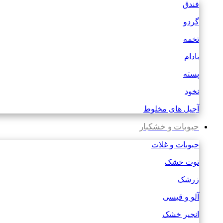
فندق
گردو
تخمه
بادام
پسته
نخود
آجیل های مخلوط
حبوبات و خشکبار
حبوبات و غلات
توت خشک
زرشک
آلو و قیسی
انجیر خشک