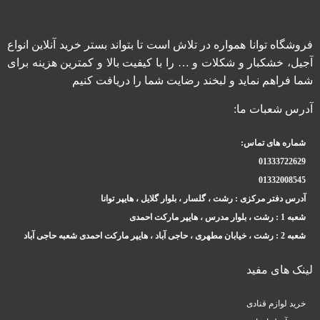
فروشگاه توانا همواره در تلاش است تا بتواند بستر خرید آنلاین انواع
آجیل، خشکبار و شکلات و … را با کیفیت بالا و کمترین هزینه برای
شما فراهم نماید و لبخند رضایت شما را دریافت کنیم
آدرس شعبات ما:
شماره های تماس:
01333722629
01332008545
آدرس دفتر مرکزی : رشت ، گلسار ، بلوار گلایل ، هایپر توانا
شعبه 1 : رشت ، بلوار مدرس ، هایپر مارکت احمدی
شعبه 2 : رشت ، خیابان مطهری ، حاجی آباد ، هایپر مارکت احمدی شعبه حاجی آباد
لینک های مفید
خرید لوازم قنادی