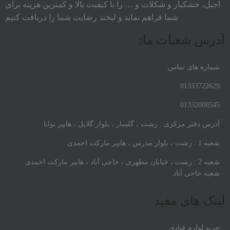
آجیل، خشکبار و شکلات و … را با کیفیت بالا و کمترین هزینه برای
شما فراهم نماید و لبخند رضایت شما را دریافت کنیم
آدرس شعبات ما:
شماره های تماس:
01333722629
01332008545
آدرس دفتر مرکزی : رشت ، گلسار ، بلوار گلایل ، هایپر توانا
شعبه 1 : رشت ، بلوار مدرس ، هایپر مارکت احمدی
شعبه 2 : رشت ، خیابان مطهری ، حاجی آباد ، هایپر مارکت احمدی
شعبه حاجی آباد
لینک های مفید
خرید لوازم قنادی