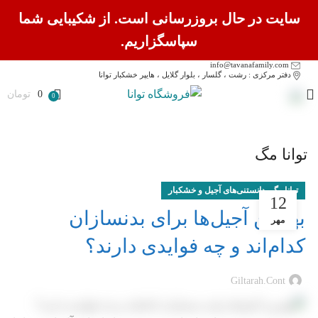
سایت در حال بروزرسانی است. از شکیبایی شما
سپاسگزاریم.
info@tavanafamily.com
دفتر مرکزی : رشت ، گلسار ، بلوار گلایل ، هایپر خشکبار توانا
0
تومان
0
توانا مگ
,
توانا مگ
دانستنی‌های آجیل و خشکبار
12
بهترین آجیل‌ها برای بدنسازان
مهر
کدام‌اند و چه فوایدی دارند؟
Giltarah.cont