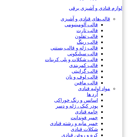
لوازم قنادی و آشپزی برقی
قالب‌های قنادی و آشپزی
قالب آلومینیومی
قالب تارت
قالب تفلون
قالب رینگ
قالب ژله و قالب بستنی
قالب سیلیکونی
قالب شکلات و پلی کربنات
قالب کمربندی
قالب گرانیتی
قالب لوف و نان
قالب مافین
مواد اولیه قنادی
آرد ها
اسانس و رنگ خوراکی
پودر کیک ، ژله و دسر
خامه قنادی
خمیر فوندانت
خمیر مایه و رشته قنادی
شکلات قنادی
کره و روغن قنادی