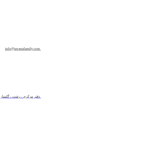
info@tavanafamily.com
دفتر مرکزی : رشت ، گلسار ، ب