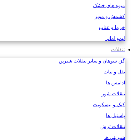
میوه های خشک
کشمش و مویز
خرما و عناب
لیمو امانی
تنقلات
گز، سوهان و سایر تنقلات شیرین
نقل و نبات
آدامس ها
تنقلات شور
کیک و بیسکویت
پاستیل ها
تنقلات ترش
شیرینی ها