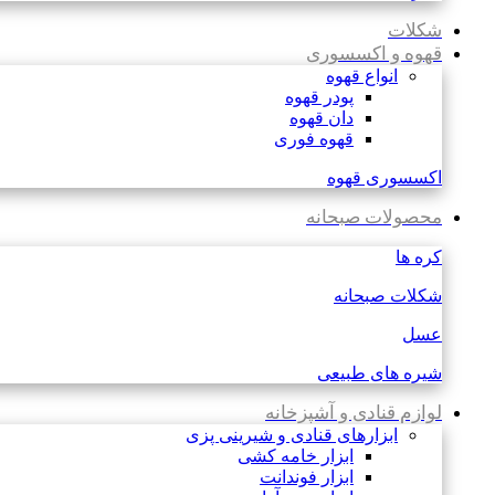
شکلات
قهوه و اکسسوری
انواع قهوه
پودر قهوه
دان قهوه
قهوه فوری
اکسسوری قهوه
محصولات صبحانه
کره ها
شکلات صبحانه
عسل
شیره های طبیعی
لوازم قنادی و آشپزخانه
ابزارهای قنادی و شیرینی پزی
ابزار خامه کشی
ابزار فوندانت