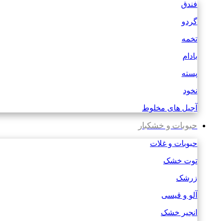
فندق
گردو
تخمه
بادام
پسته
نخود
آجیل های مخلوط
حبوبات و خشکبار
حبوبات و غلات
توت خشک
زرشک
آلو و قیسی
انجیر خشک