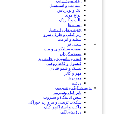
ابزار میوه آرایی
استامپ و استنسیل
الک و پودرپاش
انواع مولد
پالت و کاردک
پیمانه ها
جعبه و ظروف حمل
زیر کیکی و ظرف سرو
سیلپد و ایرمت
سینی فر
صفحه سیلیکونی و مت
صفحه گردان
قیف و ماسوره و خامه ریز
کپسول و کاغذ روغنی
لیسک و قلمو قنادی
مهر و کاتر
همزن ها
وردنه
تزیینات کیک و شیرینی
تاپر کیک وشیرینی
سس (تاپینگ) و سیروپ
شکلات تزیینی و مروارید خوراکی
ماکت و استراکچر کیک
ورق خوراکی