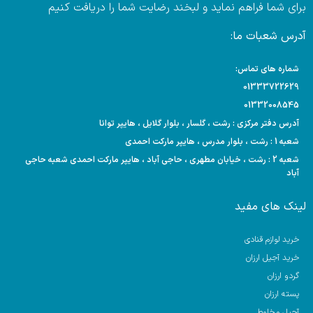
برای شما فراهم نماید و لبخند رضایت شما را دریافت کنیم
آدرس شعبات ما:
شماره های تماس:
01333722629
01332008545
آدرس دفتر مرکزی : رشت ، گلسار ، بلوار گلایل ، هایپر توانا
شعبه 1 : رشت ، بلوار مدرس ، هایپر مارکت احمدی
شعبه 2 : رشت ، خیابان مطهری ، حاجی آباد ، هایپر مارکت احمدی شعبه حاجی
آباد
لینک های مفید
خرید لوازم قنادی
خرید آجیل ارزان
گردو ارزان
پسته ارزان
آجیل مخلوط