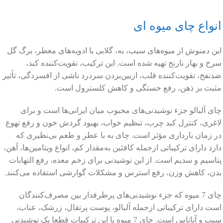
انواع چای میوه ای
این دمنوش از میوه‌های سیب، به، گلابی با ادویه‌های معطر، برگ گل
سرخ و بهار نارنج تهیه شده است. این ترکیب، تقویت‌کننده کبد،
ضدنفخ، تقویت‌کننده قلب، ازبین‌بردن سردرد ناشی از افسردگی، تأثیر
مثبت بر ذهن، رفع خستگی و کاهش کلسترول است.
چای آلبالو جزء نوشیدنی‌های محبوب میان ایرانی‌ها است و برای
لاغری، کنترل کبد چرب، تنظیم خواب، بهبود گردش خون و رفع تهوع
در زمان بارداری مؤثر است. چای به با عطر و طعم بی‌نظیری که
دارد دارای ترکیباتی ازجمله کافئین به‌مقدار کم، انواع ویتامین‌ها، آهن،
پتاسیم و سدیم است. از این نوشیدنی برای زخم معده، رفع التهابات
بدن، کاهش وزن، رفع استرس و مشکلات گوارشی استفاده می‌کنند.
چای 7 میوه که جزء نوشیدنی‌های پرطرفدار بین مصرف‌کنندگان
است دارای ترکیباتی ازجمله آلبالو، پوست پرتقال، زرشک، عناب،
سیب و آناناس است. چای 7 میوه با این ترکیبات قطعا یک نوشیدنی