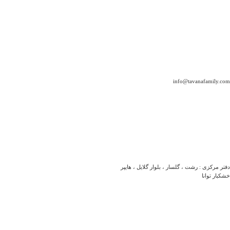
info@tavanafamily.com
دفتر مرکزی : رشت ، گلسار ، بلوار گلایل ، هایپر
خشکبار توانا