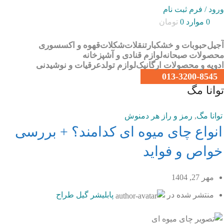
ورود / فرم ثبت نام
0
موارد
0
تومان
آجیل
حبوبات و خشکبار
تنقلات
شکلات
قهوه و اکسسوری
محصولات صبحانه
لوازم قنادی و آشپزخانه
ادویه و محصولات ارگانیک
لوازم تولد
عرقیات و نوشیدنی
013-3200-8545
توانا مگ
توانا مگ
,
رمز و راز هر دمنوش
انواع چای میوه ای کدامند؟ + بررسی
خواص و فواید
مهر 27, 1404
منتشر شده در
پابلیشر گیل طراح