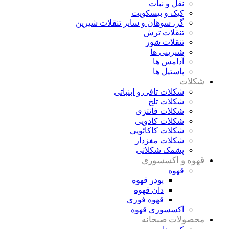
نقل و نبات
کیک و بیسکویت
گز، سوهان و سایر تنقلات شیرین
تنقلات ترش
تنقلات شور
شیرینی ها
آدامس ها
پاستیل ها
شکلات
شکلات تافی و ابنباتی
شکلات تلخ
شکلات فانتزی
شکلات کادویی
شکلات کاکائویی
شکلات مغزدار
پشمک شکلاتی
قهوه و اکسسوری
قهوه
پودر قهوه
دان قهوه
قهوه فوری
اکسسوری قهوه
محصولات صبحانه