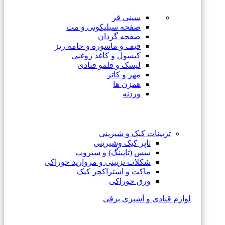
سینی فر
صفحه سیلیکونی و مت
صفحه گردان
قیف و ماسوره و خامه ریز
کپسول و کاغذ روغنی
لیسک و قلمو قنادی
مهر و کاتر
همزن ها
وردنه
تزیینات کیک و شیرینی
تاپر کیک وشیرینی
سس (تاپینگ) و سیروپ
شکلات تزیینی و مروارید خوراکی
ماکت و استراکچر کیک
ورق خوراکی
لوازم قنادی و آشپزی برقی