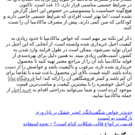
در شرایط جسمی مناسبی قرار دارد، 15 عدد است. تاکنون
هیچ‌گونه حساسیت یا مسمومیتی در خصوص این آجیل گزارش
نشده است؛ اما بهتر است افرادی که شرایط جسمی خاصی دارند و
کودکانی که سن کمی دارند، پیش از مصرف ماکادمیا آن را تست
کنند.
ذکر این نکته نیز مهم است که خواص ماکادمیا تا حدود زیادی به
کیفیت آجیل خریداری شده وابسته است. از آنجایی که این آجیل در
ایران تولید نمی‌شود، ممکن است در طول فرایند وارد شدن به
کشور، آسیب‌هایی زیادی ببیند. به همین دلیل برای بهره‌مندی از
فواید ماکادمیا باید آن را از مراجع معتبر تهیه کنید تا محصول
خریداری شده تازه، مرغوب و باکیفیت باشد و خواصش را از دست
نداده باشد. البته قیمت بالای این محصول باعث شده تا تقاضا برای
آن کم باشد و کمتر فروشگاهی آن را ارائه کند؛ اما
فروشگاه توانا
این آجیل خوشمزه را با بیشترین کیفیت و مناسب‌ترین قیمت
موجود کرده است و شما می‌توانید به‌راحتی اقدام به
خرید آجیل
از
جمله ماکادمیا نمایید.
جدیدتر
خواص شگفت‌انگیز انجیر خشک بر ناباروری
بازگشت به لیست
قدیمی تر
انواع قالب شکلات کدام است؟ + نحوه استفاده