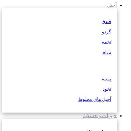
آجیل
فندق
گردو
تخمه
بادام
پسته
نخود
آجیل های مخلوط
حبوبات و خشکبار