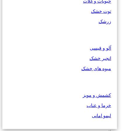
حبوبات و غلات
توت خشک
زرشک
آلو و قیسی
انجیر خشک
میوه های خشک
کشمش و مویز
خرما و عناب
لیمو امانی