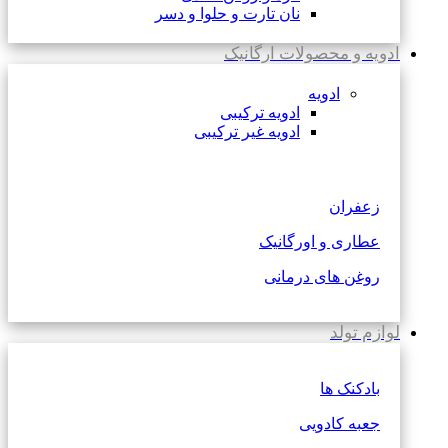
نان تارت و حلوا و دسر
ادویه و محصولات ارگانیک
ادویه
ادویه ترکیبی
ادویه غیر ترکیبی
زعفران
عطاری و اورگانیک
روغن های درمانی
لوازم تولد
بادکنک ها
جعبه کادویی