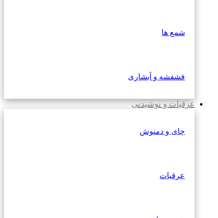
شمع ها
فشفشه و آبشاری
عرقیات و نوشیدنی
چای و دمنوش
عرقیات