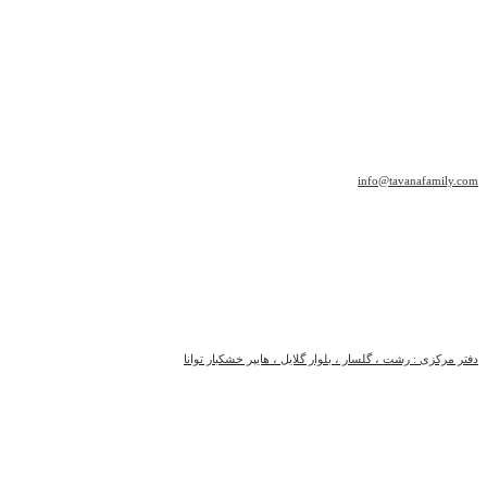
info@tavanafamily.com
دفتر مرکزی : رشت ، گلسار ، بلوار گلایل ، هایپر خشکبار توانا