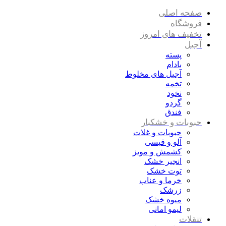
صفحه اصلی
فروشگاه
تخفیف های امروز
آجیل
پسته
بادام
آجیل های مخلوط
تخمه
نخود
گردو
فندق
حبوبات و خشکبار
حبوبات و غلات
آلو و قیسی
کشمش و مویز
انجیر خشک
توت خشک
خرما و عناب
زرشک
میوه خشک
لیمو امانی
تنقلات