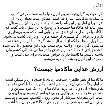
12
آبان
اگر بخواهیم گران‌قیمت‌ترین آجیل دنیا را به شما معرفی کنیم،
بی‌شک به ماکادمیا اشاره می‌کنیم‌. ممکن است تعداد زیادی از
افراد برای اولین‌بار این نام را شنیده باشند و برایشان این سؤال
پیش بیاید که
ماکادمیا چیست؟
در پاسخ به این سؤال باید گفت که
ماکادمیا در اصل همان فندق استرالیایی است که مزه بی‌نظیری
دارد و در نواحی گرمسیری از جمله هاوایی و برزیل کشت می‌شود.
این آجیل به علت آنکه از استرالیا منشأ گرفته، با این نام شناخته
می‌شود. گران بودن و البته پرخاصیت بودن این محصول باعث شده
تا عده زیادی قصد کشت این فندق را در نواحی شمالی کشورمان
داشته باشند. ماکادمیا دارای خواص متعددی برای بدن است و
مصرف این آجیل به شما توصیه می‌شود.
ارزش غذایی ماکادمیا چیست؟
ماکادمیا از نظر ظاهری شباهت زیادی با فندق دارد و ممکن است
در اولین نگاه حتی آن‌ها را با هم اشتباه بگیرید؛ اما با کمی دقت به
تفاوت‌های آن‌ دو پی‌ می‌برید. ماکادمیا دارای یک مزه شیرین و
منحصربه‌فرد و مقادیر بالایی چربی غیراشباع ضروری برای بدن
است. این مغزدانه سرشار از مس، روی، کلسیم، منیزیم و پتاسیم
برای بدن است و همچنین مقادیر بالای امگا ۳ نیز در آن مشاهده