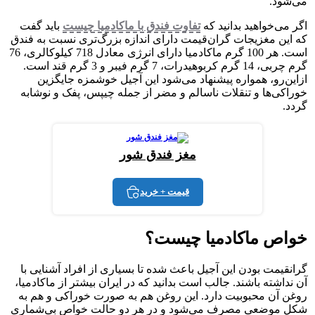
می‌شود.
اگر می‌خواهید بدانید که
تفاوت فندق با ماکادمیا چیست
باید گفت
که این مغزیجات گران‌قیمت دارای اندازه بزرگ‌تری نسبت به فندق
است. هر 100 گرم ماکادمیا دارای انرژی معادل 718 کیلوکالری، 76
گرم چربی، 14 گرم کربوهیدرات، 7 گرم فیبر و 3 گرم قند است.
ازاین‌رو، همواره پیشنهاد می‌شود این آجیل خوشمزه جایگزین
خوراکی‌ها و تنقلات ناسالم و مضر از جمله چیپس، پفک و نوشابه
گردد.
مغز فندق شور
قیمت + خرید
خواص ماکادمیا چیست؟
گرانقیمت بودن این آجیل باعث شده تا بسیاری از افراد آشنایی با
آن نداشته باشند. جالب است بدانید که در ایران بیشتر از ماکادمیا،
روغن آن محبوبیت دارد. این روغن هم به صورت خوراکی و هم به
شکل موضعی مصرف می‌شود و در هر دو حالت خواص بی‌شماری