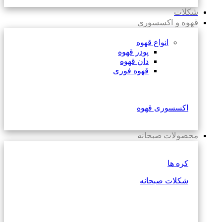
شکلات
قهوه و اکسسوری
انواع قهوه
پودر قهوه
دان قهوه
قهوه فوری
اکسسوری قهوه
محصولات صبحانه
کره ها
شکلات صبحانه