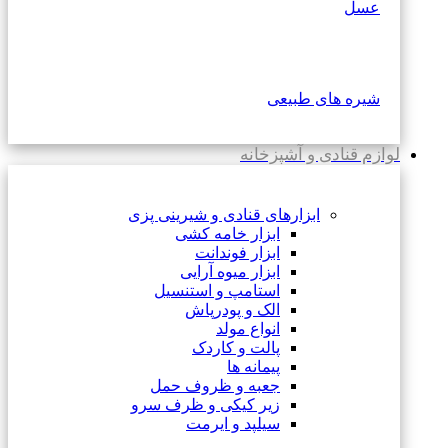
عسل
شیره های طبیعی
لوازم قنادی و آشپزخانه
ابزارهای قنادی و شیرینی پزی
ابزار خامه کشی
ابزار فوندانت
ابزار میوه آرایی
استامپ و استنسیل
الک و پودرپاش
انواع مولد
پالت و کاردک
پیمانه ها
جعبه و ظروف حمل
زیر کیکی و ظرف سرو
سیلپد و ایرمت