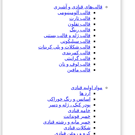
قالب‌های قنادی و آشپزی
قالب آلومینیومی
قالب تارت
قالب تفلون
قالب رینگ
قالب ژله و قالب بستنی
قالب سیلیکونی
قالب شکلات و پلی کربنات
قالب کمربندی
قالب گرانیتی
قالب لوف و نان
قالب مافین
مواد اولیه قنادی
آرد ها
اسانس و رنگ خوراکی
پودر کیک ، ژله و دسر
خامه قنادی
خمیر فوندانت
خمیر مایه و رشته قنادی
شکلات قنادی
کره و روغن قنادی