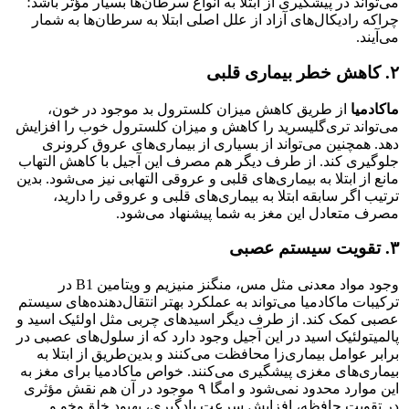
می‌تواند در پیشگیری از ابتلا به انواع سرطان‌ها بسیار مؤثر باشد؛
چراکه رادیکال‌های آزاد از علل اصلی ابتلا به سرطان‌ها به شمار
می‌آیند.
۲. ‌کاهش خطر بیماری قلبی
ماکادمیا
از طریق کاهش میزان کلسترول بد موجود در خون،
می‌تواند تری‌گلیسرید را کاهش و میزان کلسترول خوب را افزایش
دهد. همچنین می‌تواند از بسیاری از بیماری‌های عروق کرونری
جلوگیری کند. از طرف دیگر هم مصرف این آجیل با کاهش التهاب
مانع از ابتلا به بیماری‌های قلبی و عروقی التهابی نیز می‌شود. بدین
ترتیب اگر سابقه ابتلا به بیماری‌های قلبی و عروقی را دارید،
مصرف متعادل این مغز به شما پیشنهاد می‌شود.
۳. تقویت سیستم عصبی
وجود مواد معدنی مثل مس، منگنز منیزیم و ویتامین B1 در
ترکیبات ماکادمیا می‌تواند به عملکرد بهتر انتقال‌دهنده‌های سیستم
عصبی کمک کند. از طرف دیگر اسیدهای چربی مثل اولئیک اسید و
پالمیتولئیک اسید در این آجیل وجود دارد که از سلول‌های عصبی در
برابر عوامل بیماری‌زا محافظت می‌کنند و بدین‌طریق از ابتلا به
بیماری‌های مغزی پیشگیری می‌کنند. خواص ماکادمیا برای مغز به
این موارد محدود نمی‌شود و امگا ۹ موجود در آن هم نقش مؤثری
در تقویت حافظه، افزایش سرعت یادگیری، بهبود خلق‌وخو و