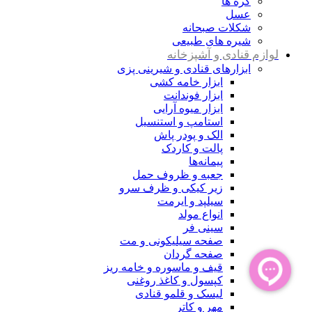
کره ها
عسل
شکلات صبحانه
شیره های طبیعی
لوازم قنادی و آشپزخانه
ابزارهای قنادی و شیرینی پزی
ابزار خامه کشی
ابزار فوندانت
ابزار میوه آرایی
استامپ و استنسیل
الک و پودر پاش
پالت و کاردک
پیمانه‌ها
جعبه و ظروف حمل
زیر کیکی و ظرف سرو
سیلپد و ایرمت
انواع مولد
سینی فر
صفحه سیلیکونی و مت
صفحه گردان
قیف و ماسوره و خامه ریز
کپسول و کاغذ روغنی
لیسک و قلمو قنادی
مهر و کاتر