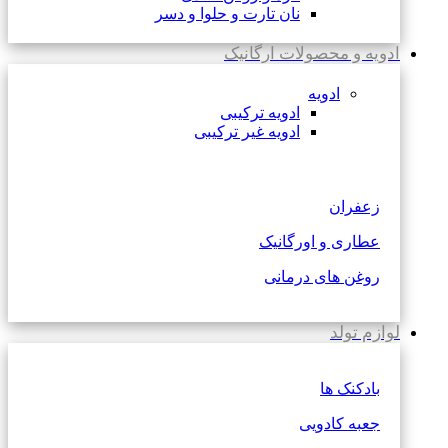
نان تارت و حلوا و دسر
ادویه و محصولات ارگانیک
ادویه
ادویه ترکیبی
ادویه غیر ترکیبی
زعفران
عطاری و اورگانیک
روغن های درمانی
لوازم تولد
بادکنک ها
جعبه کادویی