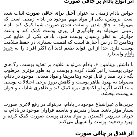
اثر انواع بادام بر چاقی صورت
خواص بادام زمینی به عنوان
آجیل برای چاقی صورت
اثبات شده
است. پروتئین، یکی از مواد مهم موجود در بادام زمینی است که
می‌تواند به چاق شدن و سفت شدن صورت شما کمک کند. بادام
زمینی می‌تواند به جلوگیری از پیری پوست کمک کند و باعث
جوان‌تر به نظر رسیدن پوست شود. بادام، یکی از منابع غنی
ویتامین D در بین آجیل‌ها است که اهمیت بسیاری در حفظ سلامت
پوست دارد. جدا از این فواید طعم لذیذ آن اکثر افراد را به
خرید
بادام
وامیدارد.
با داشتن ویتامین E، بادام می‌تواند علاوه بر تغذیه پوست، رگ‌های
خونی پوست را نیز گشاد کرده و پوست را به طور مؤثری مرطوب
نگه دارد. مقدار قابل توجه ویتامین‌ها و مواد معدنی موجود در بادام،
می‌تواند به بهبود ظاهر پوست و کاهش بروز برخی اختلالات پوستی
مانند آکنه، اگزما و لکه‌های تیره کمک کند و ظاهری شاداب و جوان
به پوست ببخشد.
چربی‌های غیراشباع موجود در بادام، می‌تواند در رفع لاغری صورت
بسیار مؤثر باشد. مقدار منیزیم و پتاسیم فراوان موجود در بادام، به
جریان سریع‌تر اکسیژن و مواد مغذی پوست صورت کمک کرده و
بهبود وضعیت پوست را تسهیل می‌کنند.
اثر فندق بر چاقی صورت