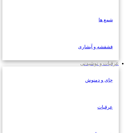
شمع ها
فشفشه و آبشاری
عرقیات و نوشیدنی
چای و دمنوش
عرقیات