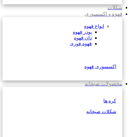
شکلات
قهوه و اکسسوری
انواع قهوه
پودر قهوه
دان قهوه
قهوه فوری
اکسسوری قهوه
محصولات صبحانه
کره ها
شکلات صبحانه