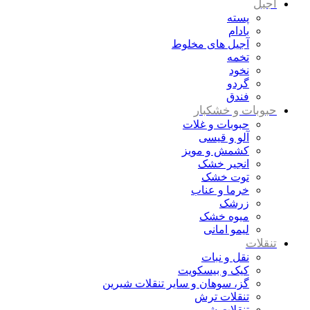
آجیل
پسته
بادام
آجیل های مخلوط
تخمه
نخود
گردو
فندق
حبوبات و خشکبار
حبوبات و غلات
آلو و قیسی
کشمش و مویز
انجیر خشک
توت خشک
خرما و عناب
زرشک
میوه خشک
لیمو امانی
تنقلات
نقل و نبات
کیک و بیسکویت
گز، سوهان و سایر تنقلات شیرین
تنقلات ترش
تنقلات شور