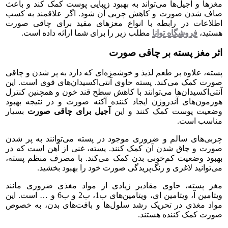
مغزها و آجیل‌ها می‌تواند به بهبود زیبایی پوست کمک کند و باعث
صاف شدن صورت و کاهش چربی آن شود. اگر علاقمند به کسب
اطلاعات در رابطه با انواع مغزهای مفید برای چاقی صورت
هستید،
فروشگاه توانا
مطلب زیر را برای شما ارائه داده است.
اثر مغز پسته بر چاقی صورت
پسته، علاوه بر طعم لذیذ و خوشمزه‌ای که دارد به پر شدن و چاقی
صورت کمک می‌کند. پسته حاوی آنتی‌اکسیدان‌های قوی است. این
آنتی‌اکسیدان‌ها می‌توانند با کاهش سطح قند خون و همچنین کنترل
هورمون‌های آندروژن ایجاد کننده آکنه صورت و در نتیجه بهبود
وضعیت پوست کمک کنند و این
آجیل برای چاقی صورت
بسیار
مناسب است.
چربی‌های سالم و ضروری موجود در پسته می‌توانند به پر شدن
صورت و چاق شدن آن کمک کنند. پسته، غنی از آهن است که در
بهبود وضعیت کم‌خونی بدن کمک می‌کند. با مصرف منظم پسته،
می‌توانید لاغری و رنگ‌پریدگی صورت خود را بهبود بخشید.
مغز پسته، حاوی مقادیر زیادی از مواد مغذی ضروری مانند
ویتامین آ، ویتامین ای، ویتامین‌های ب1، ب2 و ب6 و … است. این
مواد مغذی در تحریک رشد سلول‌ها و بافت‌های بدن، به خصوص
صورت کمک کننده هستند.