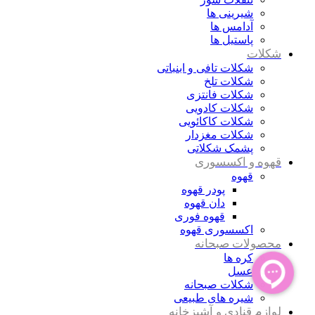
شیرینی ها
آدامس ها
پاستیل ها
شکلات
شکلات تافی و ابنباتی
شکلات تلخ
شکلات فانتزی
شکلات کادویی
شکلات کاکائویی
شکلات مغزدار
پشمک شکلاتی
قهوه و اکسسوری
قهوه
پودر قهوه
دان قهوه
قهوه فوری
اکسسوری قهوه
محصولات صبحانه
کره ها
عسل
شکلات صبحانه
شیره های طبیعی
لوازم قنادی و آشپزخانه