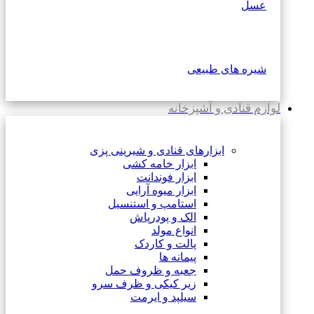
عسل
شیره های طبیعی
لوازم قنادی و آشپزخانه
ابزارهای قنادی و شیرینی پزی
ابزار خامه کشی
ابزار فوندانت
ابزار میوه آرایی
استامپ و استنسیل
الک و پودرپاش
انواع مولد
پالت و کاردک
پیمانه ها
جعبه و ظروف حمل
زیر کیکی و ظرف سرو
سیلپد و ایرمت