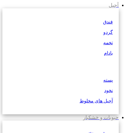
آجیل
فندق
گردو
تخمه
بادام
پسته
نخود
آجیل های مخلوط
حبوبات و خشکبار