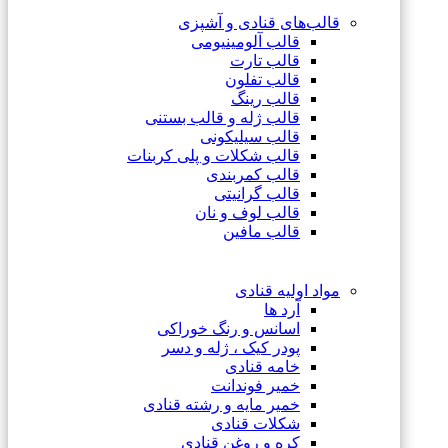
قالب‌های قنادی و آشپزی
قالب آلومینیومی
قالب تارت
قالب تفلون
قالب رینگ
قالب ژله و قالب بستنی
قالب سیلیکونی
قالب شکلات و پلی کربنات
قالب کمربندی
قالب گرانیتی
قالب لوف و نان
قالب مافین
مواد اولیه قنادی
آرد ها
اسانس و رنگ خوراکی
پودر کیک ، ژله و دسر
خامه قنادی
خمیر فوندانت
خمیر مایه و رشته قنادی
شکلات قنادی
کره و روغن قنادی