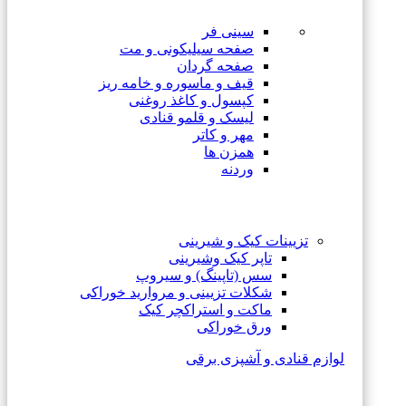
سینی فر
صفحه سیلیکونی و مت
صفحه گردان
قیف و ماسوره و خامه ریز
کپسول و کاغذ روغنی
لیسک و قلمو قنادی
مهر و کاتر
همزن ها
وردنه
تزیینات کیک و شیرینی
تاپر کیک وشیرینی
سس (تاپینگ) و سیروپ
شکلات تزیینی و مروارید خوراکی
ماکت و استراکچر کیک
ورق خوراکی
لوازم قنادی و آشپزی برقی