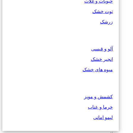
حبوبات و غلات
توت خشک
زرشک
آلو و قیسی
انجیر خشک
میوه های خشک
کشمش و مویز
خرما و عناب
لیمو امانی