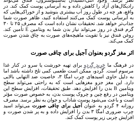
نظر برسد. وجود آنتی‌اکسیدان بتاسیتوسترول، فندق می‌تواند
رادیکال‌های آزاد را کاهش داده و به آبرسانی پوست کمک کند. در
واقع، هر چه در طول روز آب بیشتری بنوشید و از خوراکی‌هایی که
به آبرسانی پوست کمک می‌کنند استفاده کنید، ظاهر صورت شما
جذاب‌تر خواهد شد. تحقیقات نشان داده است که مصرف ۲۵ تا ۳۰
گرم فندق در روز می‌تواند نیاز بدن شما به ویتامین E تأمین کند.
روغن فندق نیز با تقویت ماهیچه‌های صورت به چاق شدن صورت
کمک می‌کند.
اثر مغز گردو بعنوان آجیل برای چاقی صورت
در فرهنگ ما
خرید گردو
برای تهیه خورشت یا سرو در کنار غذا
مرسوم است. گردو، ممکن است طعمی کمی تلخ داشته باشد اما
به دلیل حاوی اسیدهای چرب امگا ۳، خاصیت ضد التهابی بالایی
دارد. این مغز جزو مغزهایی است که به راحتی می‌تواند سطح
ویتامین B بدن را افزایش دهد. طبق تحقیقات، افزایش سطح این
ویتامین در رفع چین و چروک پوست بدن، به خصوص صورت مؤثر
است و باعث می‌شود پوست شاداب و جوان به نظر برسد. مصرف
روزانه ۴ گردو به عنوان
آجیل برای چاقی صورت
می‌تواند اسید
چرب ضروری امگا ۳ بدن را افزایش داده و به پر شدن صورت و
افزایش چربی زیر پوست کمک کند‌.