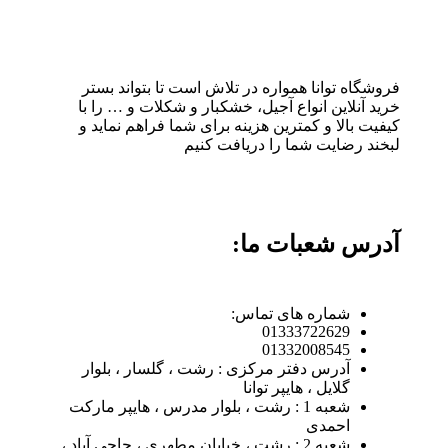
فروشگاه توانا همواره در تلاش است تا بتواند بستر
خرید آنلاین انواع آجیل، خشکبار و شکلات و … را با
کیفیت بالا و کمترین هزینه برای شما فراهم نماید و
لبخند رضایت شما را دریافت کنیم
آدرس شعبات ما:
شماره های تماس:
01333722629
01332008545
آدرس دفتر مرکزی : رشت ، گلسار ، بلوار
گلایل ، هایپر توانا
شعبه 1 : رشت ، بلوار مدرس ، هایپر مارکت
احمدی
شعبه 2 : رشت ، خیابان مطهری ، حاجی آباد ،