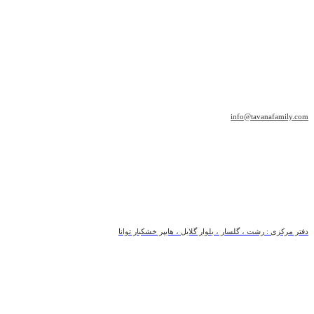
info@tavanafamily.com
دفتر مرکزی : رشت ، گلسار ، بلوار گلایل ، هایپر خشکبار توانا