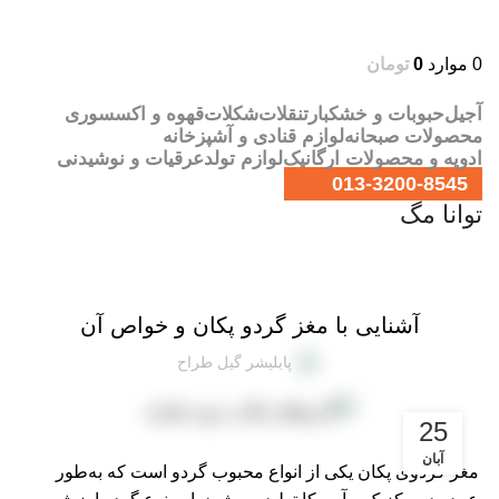
0
موارد
0
تومان
آجیل
حبوبات و خشکبار
تنقلات
شکلات
قهوه و اکسسوری
محصولات صبحانه
لوازم قنادی و آشپزخانه
ادویه و محصولات ارگانیک
لوازم تولد
عرقیات و نوشیدنی
013-3200-8545
توانا مگ
,
توانا مگ
دانستنی‌های آجیل و خشکبار
آشنایی با مغز گردو پکان و خواص آن
پابلیشر گیل طراح
25
آبان
مغز گردوی پکان یکی از انواع محبوب گردو است که به‌طور