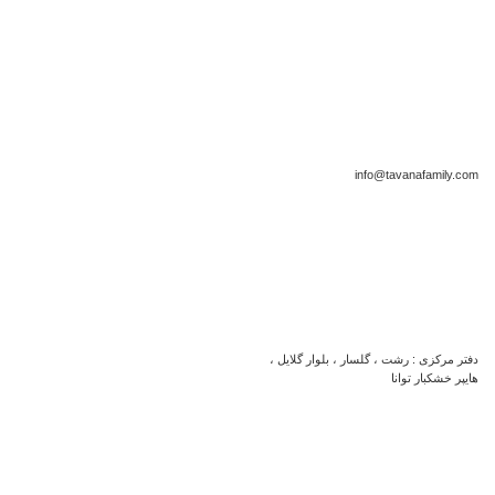
info@tavanafamily.com
دفتر مرکزی : رشت ، گلسار ، بلوار گلایل ،
هایپر خشکبار توانا